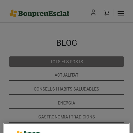
BLOG
TOTS ELS POSTS
ACTUALITAT
CONSELLS I HÀBITS SALUDABLES
ENERGIA
GASTRONOMIA I TRADICIONS
RECEPTES