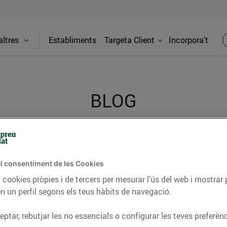
ltres
Establiments
Targeta Client
Incorpora't
BLOG
ceptes, consells nutricionals, informació d’actualitat
del nostre territori i molts altres temes.
l consentiment de les Cookies
 cookies pròpies i de tercers per mesurar l’ús del web i mostrar 
n un perfil segons els teus hàbits de navegació.
TAT
CONSELLS I HÀBITS SALUDABLES
ENERGIA
GASTRONOMIA
ptar, rebutjar les no essencials o configurar les teves preferènc