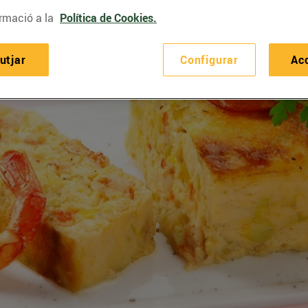
rmació a la
Política de Cookies.
utjar
Configurar
Ac