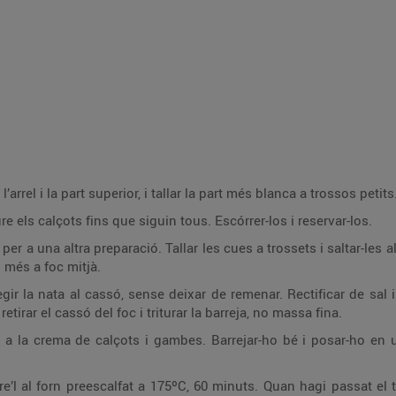
l’arrel i la part superior, i tallar la part més blanca a trossos petits
re els calçots fins que siguin tous. Escórrer-los i reservar-los.
per a una altra preparació. Tallar les cues a trossets i saltar-les 
s més a foc mitjà.
egir la nata al cassó, sense deixar de remenar. Rectificar de sal
tirar el cassó del foc i triturar la barreja, no massa fina.
os a la crema de calçots i gambes. Barrejar-ho bé i posar-ho e
ure’l al forn preescalfat a 175ºC, 60 minuts. Quan hagi passat 