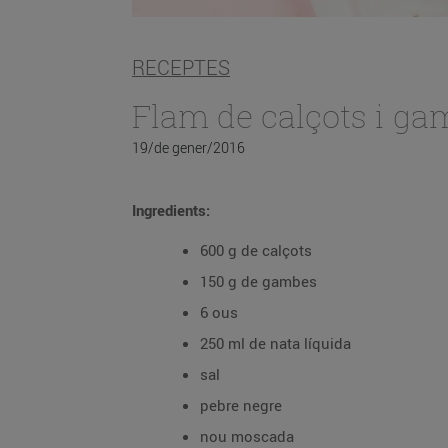
RECEPTES
Flam de calçots i ga
19/de gener/2016
Ingredients:
600 g de calçots
150 g de gambes
6 ous
250 ml de nata líquida
sal
pebre negre
nou moscada