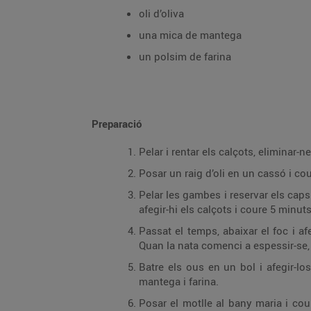
oli d’oliva
una mica de mantega
un polsim de farina
Preparació
Pelar i rentar els calçots, eliminar-ne 
Posar un raig d’oli en un cassó i cou
Pelar les gambes i reservar els caps 
afegir-hi els calçots i coure 5 minut
Passat el temps, abaixar el foc i af
Quan la nata comenci a espessir-se, re
Batre els ous en un bol i afegir-l
mantega i farina.
Posar el motlle al bany maria i co