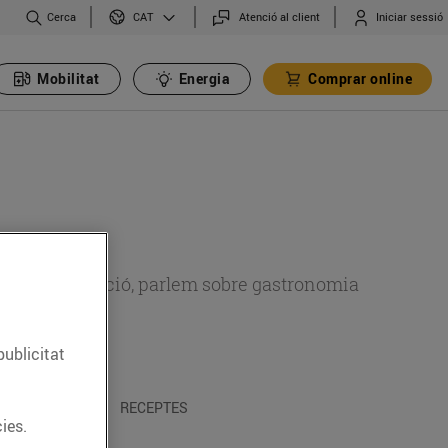
Cerca
Atenció al client
Iniciar sessió
CAT
Mobilitat
Energia
Comprar online
 sobre alimentació, parlem sobre gastronomia
publicitat
 I TRADICIONS
RECEPTES
ies.