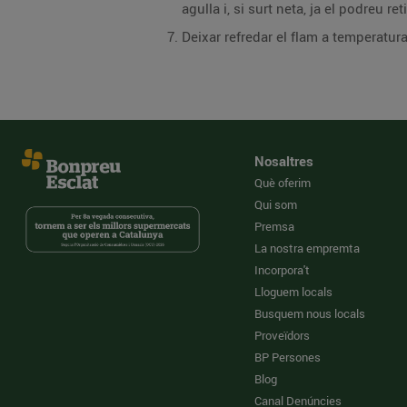
agulla i, si surt neta, ja el podreu ret
Deixar refredar el flam a temperatura
Nosaltres
Què oferim
Qui som
Premsa
La nostra empremta
Incorpora't
Lloguem locals
Busquem nous locals
Proveïdors
BP Persones
Blog
Canal Denúncies