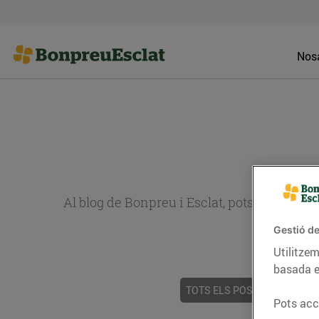
Nosa
Al blog de Bonpreu i Esclat, pots trobar re
Gestió de
Utilitzem
basada e
TOTS ELS POSTS
ACTUALI
Pots acce