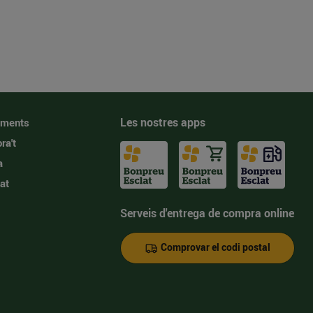
Les nostres apps
iments
ra't
a
at
Serveis d'entrega de compra online
Comprovar el codi postal