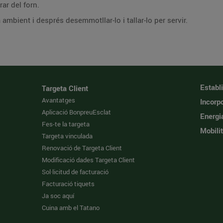
irar del forn.
 ambient i després desemmotllar-lo i tallar-lo per servir.
Establ
Targeta Client
Avantatges
Incorpo
Aplicació BonpreuEsclat
Energi
Fes-te la targeta
Mobilit
Targeta vinculada
Renovació de Targeta Client
Modificació dades Targeta Client
Sol·licitud de facturació
Facturació tiquets
Ja soc aquí
Cuina amb el Tatano