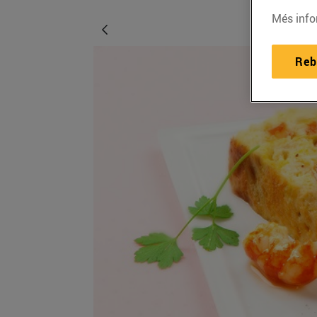
Més info
Reb