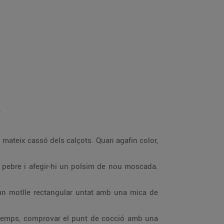
.
al mateix cassó dels calçots. Quan agafin color,
 i pebre i afegir-hi un polsim de nou moscada.
n un motlle rectangular untat amb una mica de
el temps, comprovar el punt de cocció amb una