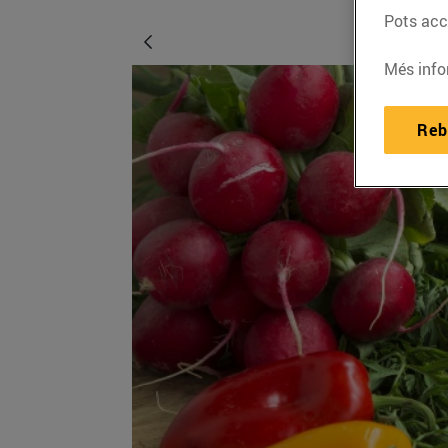
Pots acce
Més info
Reb