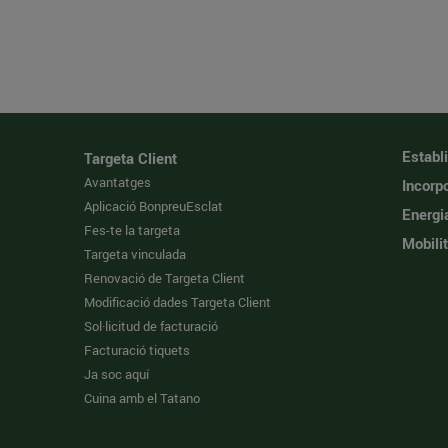
Establ
Targeta Client
Avantatges
Incorpo
Aplicació BonpreuEsclat
Energi
Fes-te la targeta
Mobilit
Targeta vinculada
Renovació de Targeta Client
Modificació dades Targeta Client
Sol·licitud de facturació
Facturació tiquets
Ja soc aquí
Cuina amb el Tatano