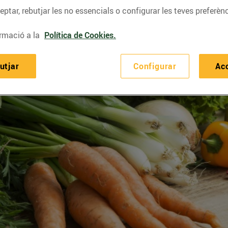
ptar, rebutjar les no essencials o configurar les teves preferènc
rmació a la
Política de Cookies.
utjar
Configurar
Ac