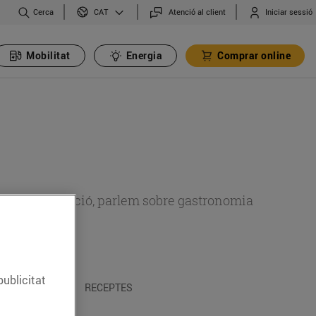
Cerca
Atenció al client
Iniciar sessió
CAT
Mobilitat
Energia
Comprar online
 sobre alimentació, parlem sobre gastronomia
publicitat
 I TRADICIONS
RECEPTES