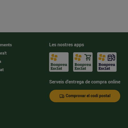
Les nostres apps
iments
ra't
a
at
Serveis d'entrega de compra online
Comprovar el codi postal