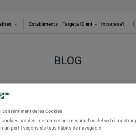
ltres
Establiments
Targeta Client
Incorpora't
BLOG
ceptes, consells nutricionals, informació d’actualitat
del nostre territori i molts altres temes.
l consentiment de les Cookies
 cookies pròpies i de tercers per mesurar l’ús del web i mostrar 
TAT
CONSELLS I HÀBITS SALUDABLES
ENERGIA
GASTRONOMIA
n un perfil segons els teus hàbits de navegació.