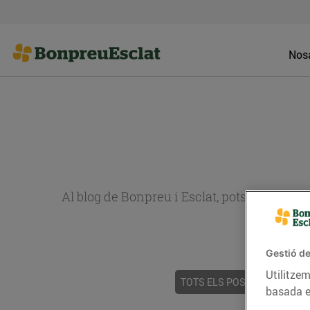
Nosa
Al blog de Bonpreu i Esclat, pots trobar re
Gestió de
Utilitzem
TOTS ELS POSTS
ACTUALI
basada e