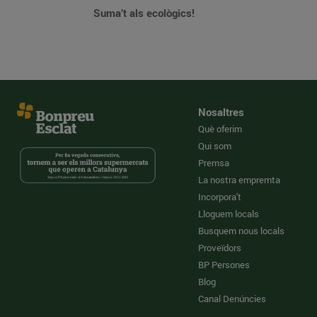
Suma’t als ecològics!
Nosaltres
Què oferim
Qui som
Premsa
La nostra empremta
Incorpora't
Lloguem locals
Busquem nous locals
Proveïdors
BP Persones
Blog
Canal Denúncies