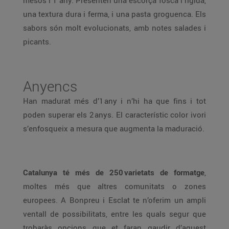
mesos i 1 any. Presenten una escorça fosca i rígida,
una textura dura i ferma, i una pasta groguenca. Els
sabors són molt evolucionats, amb notes salades i
picants.
Anyencs
Han madurat més d’1 any i n’hi ha que fins i tot
poden superar els 2 anys. El característic color ivori
s’enfosqueix a mesura que augmenta la maduració.
Catalunya té més de 250 varietats de formatge
,
moltes més que altres comunitats o zones
europees. A Bonpreu i Esclat te n’oferim un ampli
ventall de possibilitats, entre les quals segur que
trobaràs opcions que et faran gaudir d’aquest