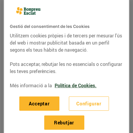
Molts elaboradors de formatges imprimeixen un
caràcter personal o específic a alguns dels seus
Gestió del consentiment de les Cookies
productes. Per això
parlem de formatges especials
Utilitzem cookies pròpies i de tercers per mesurar l’ús
per referir-nos als que tenen una personalitat pròpia
i
del web i mostrar publicitat basada en un perfil
es distingeixen de les varietats més clàssiques i
segons els teus hàbits de navegació.
tradicionals.
Pots acceptar, rebutjar les no essencials o configurar
les teves preferències.
Més informació a la
Política de Cookies.
4.000 tipus de formatges
diferents
Acceptar
Configurar
Els formatges han anat transformant-se durant milers
Rebutjar
d’anys
, gràcies a la saviesa i l’experiència dels