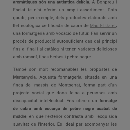
aromàtiques són una autèntica delícia
. A Bonpreu i
Esclat te n’hi oferim un ampli assortiment. Pots
gaudir, per exemple, dels productes elaborats amb
llet ecològica certificada de cabra de
Mas El Garet
,
una formatgeria amb vocació de futur. Fan servir un
procés de producció autosuficient des del principi
fins al final i al catàleg hi tenen varietats delicioses
amb romaní, fines herbes i pebre negre.
També són molt recomanables les propostes de
Muntanyola
. Aquesta formatgeria, situada en una
finca del massís de Montserrat, forma part d’un
projecte social que dona feina a persones amb
discapacitat intel•lectual. Ens ofereix un
formatge
de cabra amb escorça de pebre negre acabat de
moldre
, en què l’exterior contrasta amb l’exquisida
suavitat de l’interior. És ideal per acompanyar les