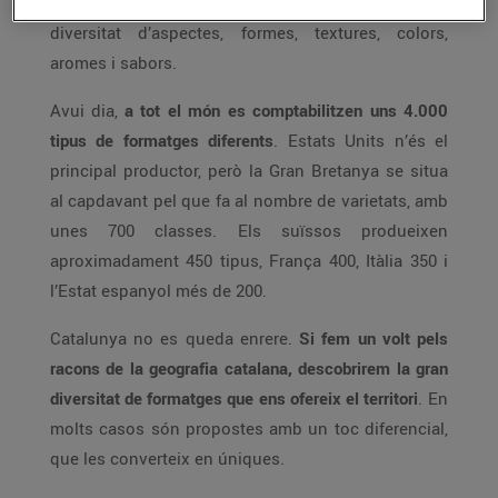
mestres formatgers, i han adquirit una infinita
diversitat d’aspectes, formes, textures, colors,
aromes i sabors.
Avui dia,
a tot el món es comptabilitzen uns 4.000
tipus de formatges diferents
. Estats Units n’és el
principal productor, però la Gran Bretanya se situa
al capdavant pel que fa al nombre de varietats, amb
unes 700 classes. Els suïssos produeixen
aproximadament 450 tipus, França 400, Itàlia 350 i
l’Estat espanyol més de 200.
Catalunya no es queda enrere.
Si fem un volt pels
racons de la geografia catalana, descobrirem la gran
diversitat de formatges que ens ofereix el territori
. En
molts casos són propostes amb un toc diferencial,
que les converteix en úniques.