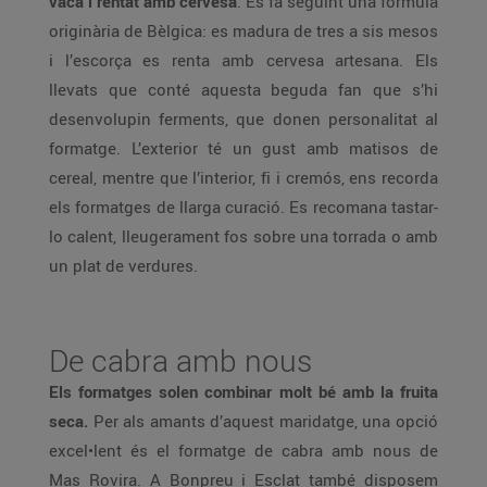
vaca i rentat amb cervesa
. Es fa seguint una fórmula
originària de Bèlgica: es madura de tres a sis mesos
i l’escorça es renta amb cervesa artesana. Els
llevats que conté aquesta beguda fan que s’hi
desenvolupin ferments, que donen personalitat al
formatge. L’exterior té un gust amb matisos de
cereal, mentre que l’interior, fi i cremós, ens recorda
els formatges de llarga curació. Es recomana tastar-
lo calent, lleugerament fos sobre una torrada o amb
un plat de verdures.
De cabra amb nous
Els formatges solen combinar molt bé amb la fruita
seca.
Per als amants d’aquest maridatge, una opció
excel•lent és el formatge de cabra amb nous de
Mas Rovira. A Bonpreu i Esclat també disposem