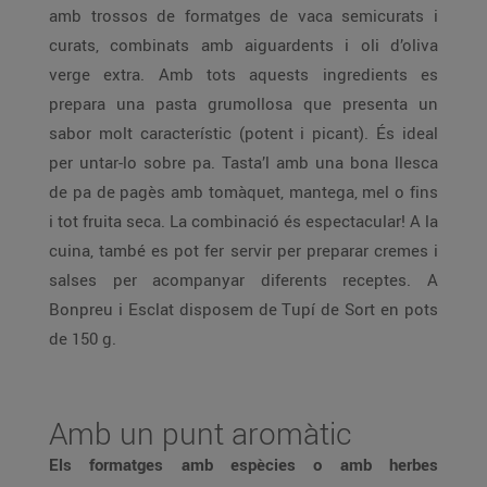
amb trossos de formatges de vaca semicurats i
curats, combinats amb aiguardents i oli d’oliva
verge extra. Amb tots aquests ingredients es
prepara una pasta grumollosa que presenta un
sabor molt característic (potent i picant). És ideal
per untar-lo sobre pa. Tasta’l amb una bona llesca
de pa de pagès amb tomàquet, mantega, mel o fins
i tot fruita seca. La combinació és espectacular! A la
cuina, també es pot fer servir per preparar cremes i
salses per acompanyar diferents receptes. A
Bonpreu i Esclat disposem de Tupí de Sort en pots
de 150 g.
Amb un punt aromàtic
Els formatges amb espècies o amb herbes