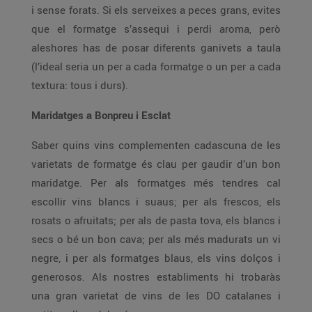
i sense forats. Si els serveixes a peces grans, evites
que el formatge s’assequi i perdi aroma, però
aleshores has de posar diferents ganivets a taula
(l’ideal seria un per a cada formatge o un per a cada
textura: tous i durs).
Maridatges a Bonpreu i Esclat
Saber quins vins complementen cadascuna de les
varietats de formatge és clau per gaudir d’un bon
maridatge. Per als formatges més tendres cal
escollir vins blancs i suaus; per als frescos, els
rosats o afruitats; per als de pasta tova, els blancs i
secs o bé un bon cava; per als més madurats un vi
negre, i per als formatges blaus, els vins dolços i
generosos. Als nostres establiments hi trobaràs
una gran varietat de vins de les DO catalanes i