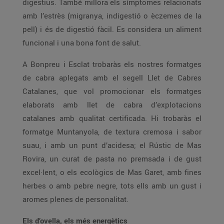
digestius. També millora els símptomes relacionats
amb l’estrès (migranya, indigestió o èczemes de la
pell) i és de digestió fàcil. Es considera un aliment
funcional i una bona font de salut.
A Bonpreu i Esclat trobaràs els nostres formatges
de cabra aplegats amb el segell Llet de Cabres
Catalanes, que vol promocionar els formatges
elaborats amb llet de cabra d’explotacions
catalanes amb qualitat certificada. Hi trobaràs el
formatge Muntanyola, de textura cremosa i sabor
suau, i amb un punt d’acidesa; el Rústic de Mas
Rovira, un curat de pasta no premsada i de gust
excel·lent, o els ecològics de Mas Garet, amb fines
herbes o amb pebre negre, tots ells amb un gust i
aromes plenes de personalitat.
Els d’ovella, els més energètics