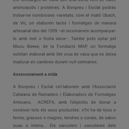
aminoàcids i proteïnes. A Bonpreu i Esclat podràs
trobar-ne nombroses varietats, com el mató Ubach,
de Vic, on elaboren lactis i formatges de manera
artesanal des del 1939 –et recomanem acompanyar-
lo amb mel o fruita seca–. També pots optar pel
Muuu Beeee, de la Fundació MAP, un formatge
solidari elaborat amb llet crua de vaca que es deixa
madurar en cambres durant vuit setmanes.
Assessorament a mida
A Bonpreu i Esclat col·laborem amb l’Associació
Catalana de Ramaders i Elaboradors de Formatges
Artesans, ACREFA, amb l’objectiu de donar a
conèixer tots els seus productes: n’hi ha de tous o
ferms, grassos o magres, tendres o curats, de sabor
suau o intens... Els xarcuters i xarcuteres dels