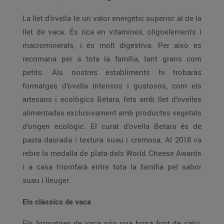
La llet d’ovella té un valor energètic superior al de la
llet de vaca. És rica en vitamines, oligoelements i
macrominerals, i és molt digestiva. Per això es
recomana per a tota la família, tant grans com
petits. Als nostres establiments hi trobaràs
formatges d’ovella intensos i gustosos, com els
artesans i ecològics Betara, fets amb llet d’ovelles
alimentades exclusivament amb productes vegetals
d’origen ecològic. El curat d’ovella Betara és de
pasta daurada i textura suau i cremosa. Al 2018 va
rebre la medalla de plata dels World Cheese Awards
i a casa triomfarà entre tota la família pel sabor
suau i lleuger.
Els clàssics de vaca
Els formatges de vaca són una bona font de calci,