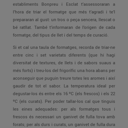
establiments Bonpreu i Esclat t’assessoraran a
l’hora de triar el formatge que més t’agradi i te’l
prepararan al gust: un tros o peça sencera, llescat o
bé ratllat. També t’informaran de l’origen de cada
formatge, del tipus de llet i del temps de curació.
Si et cal una taula de formatges, recorda de triar-ne
entre cinc i set varietats diferents (que hi hagi
diversitat de textures, de llets i de sabors suaus a
més forts) i treu-los del frigorífic una hora abans per
aconseguir que puguin treure totes les aromes i així
gaudir de tot el sabor. La temperatura ideal per
degustar-los és entre els 16 ºC (els frescos) i els 22
ºC (els curats). Per poder tallar-los cal que tinguis
les eines adequades: per als formatges tous i
frescos és necessari un ganivet de fulla tova amb
forats; per als durs i curats, un ganivet de fulla dura