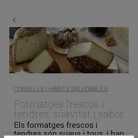
CONSELLS I HÀBITS SALUDABLES
Formatges frescos i
tendres: suavitat i sabor
Els formatges frescos i
tendres són suaus i tous, i han