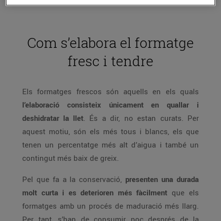
Com s’elabora el formatge
fresc i tendre
Els formatges frescos són aquells en els quals
l’elaboració consisteix únicament en quallar i
deshidratar la llet
. És a dir, no estan curats. Per
aquest motiu, són els més tous i blancs, els que
tenen un percentatge més alt d’aigua i també un
contingut més baix de greix.
Pel que fa a la conservació,
presenten una durada
molt curta i es deterioren més fàcilment
que els
formatges amb un procés de maduració més llarg.
Per tant, s’han de consumir poc després de la