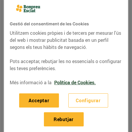
seguit un procés curt de
maduració. Suposen una bona
alternativa semi sòlida a la llet
Gestió del consentiment de les Cookies
Utilitzem cookies pròpies i de tercers per mesurar l’ús
03/de gener/2020
del web i mostrar publicitat basada en un perfil
segons els teus hàbits de navegació.
Els formatges frescos i tendres es caracteritzen pel
Pots acceptar, rebutjar les no essencials o configurar
sabor suau i la textura tova. En l’elaboració
passen
les teves preferències.
per un procés de maduració curt
i suposen una bona
alternativa semisòlida a la llet, perquè poden ser
Més informació a la
Política de Cookies.
digerits amb més facilitat.
Sabies que aquests tipus de formatges s’elaboren
Acceptar
Configurar
des de temps remots?
A l’antiga Grècia el formatge
fresc no es menjava sol, sinó barrejat amb farina,
Rebutjar
mel, oli, panses i ametlles.