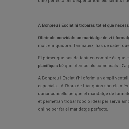
unió perfecta per despertar tots els sentits i 
A Bonpreu i Esclat hi trobaràs tot el que neces
Oferir als convidats un maridatge de vi i format
molt enriquidora. Tanmateix, has de saber que
El primer que has de tenir en compte és que e
planifiquis bé
què oferiràs als comensals. D’aqu
A Bonpreu i Esclat t’hi oferim un ampli ventall
especials… A l’hora de triar quins són els mé
donar consells perquè el maridatge de formatge
et permetran trobar l’opció ideal per servir a
online per fer el maridatge perfecte.