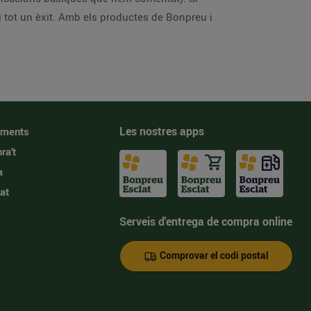
i tot un èxit. Amb els productes de Bonpreu i
Les nostres apps
iments
ra't
a
at
Serveis d'entrega de compra online
Comprovar el codi postal