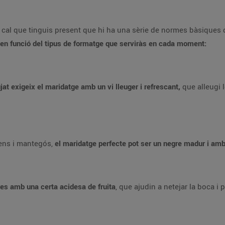
 cal que tinguis present que hi ha una sèrie de normes bàsiques q
 en funció del tipus de formatge que serviràs en cada moment:
jat exigeix el maridatge amb un vi lleuger i refrescant,
que alleugi 
tens i mantegós,
el maridatge perfecte pot ser un negre madur i am
es amb una certa acidesa de fruita
, que ajudin a netejar la boca i 