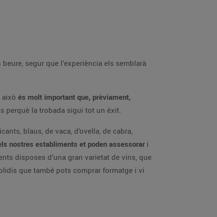
 beure, segur que l’experiència els semblarà
r això
és molt important que, prèviament,
 perquè la trobada sigui tot un èxit.
cants, blaus, de vaca, d’ovella, de cabra,
dels nostres establiments et poden assessorar
i
ents disposes d’una gran varietat de vins, que
oblidis que també pots comprar formatge i vi