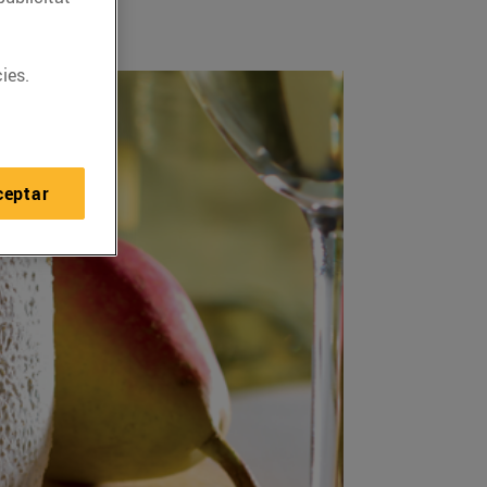
ies.
ceptar