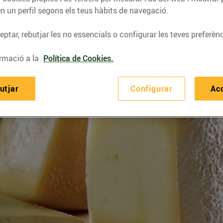
n un perfil segons els teus hàbits de navegació.
ptar, rebutjar les no essencials o configurar les teves preferènc
rmació a la
Política de Cookies.
utjar
Configurar
Ac