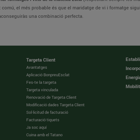
t comú, el més probable és que el maridatge de vi i formatge sigu
e aconseguiràs una combinació perfecta.
Establ
Targeta Client
Avantatges
Incorpo
Aplicació BonpreuEsclat
Energi
Fes-te la targeta
Mobilit
Targeta vinculada
Renovació de Targeta Client
Modificació dades Targeta Client
Sol·licitud de facturació
Facturació tiquets
Ja soc aquí
Cuina amb el Tatano