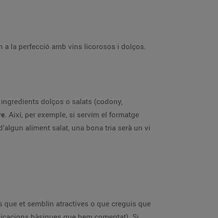
 la perfecció amb vins licorosos i dolços.
ingredients dolços o salats (codony,
re
. Així, per exemple, si servim el formatge
algun aliment salat, una bona tria serà un vi
ns que et semblin atractives o que creguis que
dicacions bàsiques que hem comentat). Si