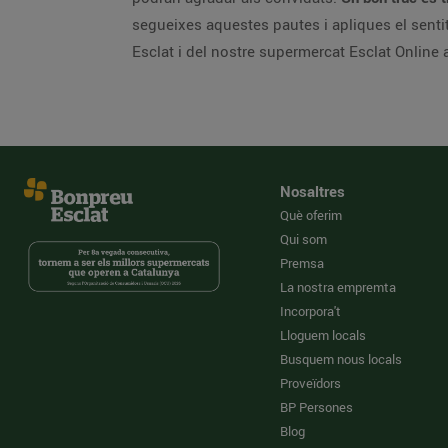
segueixes aquestes pautes i apliques el senti
Esclat i del nostre supermercat Esclat Onlin
Nosaltres
Què oferim
Qui som
Premsa
La nostra empremta
Incorpora't
Lloguem locals
Busquem nous locals
Proveïdors
BP Persones
Blog