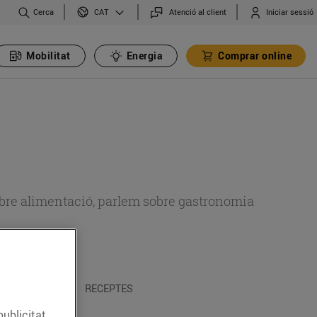
Cerca
Atenció al client
Iniciar sessió
CAT
Mobilitat
Energia
Comprar online
 sobre alimentació, parlem sobre gastronomia
 I TRADICIONS
RECEPTES
publicitat