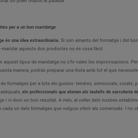
donar un plaer màxim al paladar.
sites per a un bon maridatge
ge és una idea extraordinària.
Si són amants del formatge i del bon
 maridar aquests dos productes no és cosa fàcil.
n aquest tipus de maridatge no s’hi valen les improvisacions. Pe
esta manera, podràs preparar una llista amb tot el que necessites
 de formatges per a tots els gustos: tendres, semicurats, curats, pi
s adequats,
els professionals que atenen als taulells de xarcuteria 
 i vi doni un bon resultat. A més, al celler dels nostres establim
mb cada un dels formatges que vulguis oferir als comensals. I no 