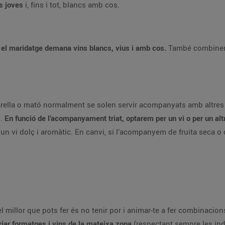
s joves
i, fins i tot, blancs amb cos.
,
el maridatge demana vins blancs, vius i amb cos.
També combinen a
rella o mató normalment se solen servir acompanyats amb altres 
).
En funció de l’acompanyament triat, optarem per un vi o per un alt
vi dolç i aromàtic. En canvi, si l’acompanyem de fruita seca o d’
 millor que pots fer és no tenir por i animar-te a fer combinacio
riar formatges i vins de la mateixa zona
(respectant sempre les in