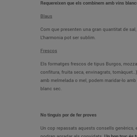
Requereixen que els combinem amb vins blanc
Blaus
Com que presenten una gran quantitat de sal
L’harmonia pot ser sublim.
Frescos
Els formatges frescos de tipus Burgos, mozza
confitura, fruita seca, envinagrats, tomàquet…
amb melmelada o mel, podem maridar-lo amb un 
blanc sec.
No tinguis por de fer proves
Un cop repassats aquests consells genèrics, el
podran agradar als convidats.
Un bon truc és t