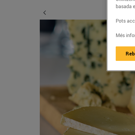
basada e
Pots acce
Més info
Reb