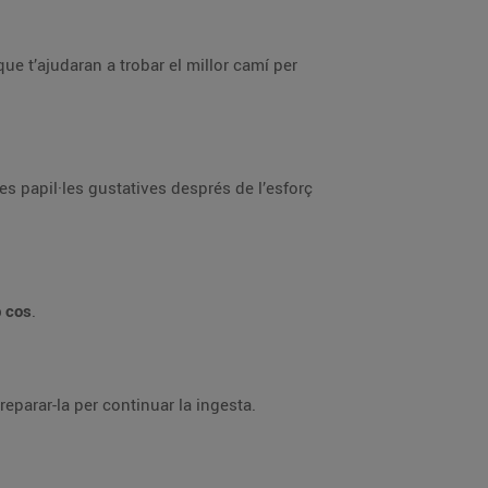
ue t’ajudaran a trobar el millor camí per
les papil·les gustatives després de l’esforç
b cos
.
preparar-la per continuar la ingesta.