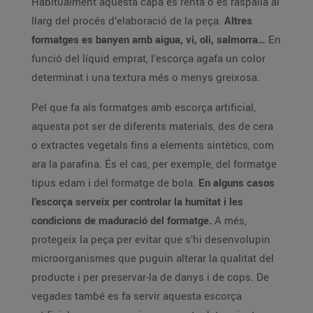
Habitualment aquesta capa es renta o es raspalla al
llarg del procés d’elaboració de la peça.
Altres
formatges es banyen amb aigua, vi, oli, salmorra…
En
funció del líquid emprat, l’escorça agafa un color
determinat i una textura més o menys greixosa.
Pel que fa als formatges amb escorça artificial,
aquesta pot ser de diferents materials, des de cera
o extractes vegetals fins a elements sintètics, com
ara la parafina. És el cas, per exemple, del formatge
tipus edam i del formatge de bola.
En alguns casos
l’escorça serveix per controlar la humitat i les
condicions de maduració del formatge.
A més,
protegeix la peça per evitar que s’hi desenvolupin
microorganismes que puguin alterar la qualitat del
producte i per preservar-la de danys i de cops. De
vegades també es fa servir aquesta escorça