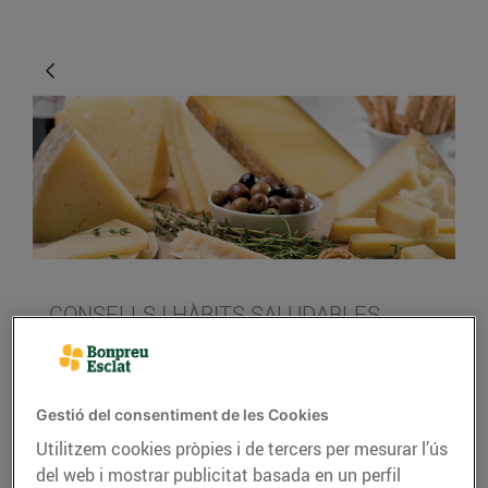
CONSELLS I HÀBITS SALUDABLES
Formatges vells i
anyencs: sabor i
Gestió del consentiment de les Cookies
personalitat
Utilitzem cookies pròpies i de tercers per mesurar l’ús
Els formatges vells i anyencs
del web i mostrar publicitat basada en un perfil