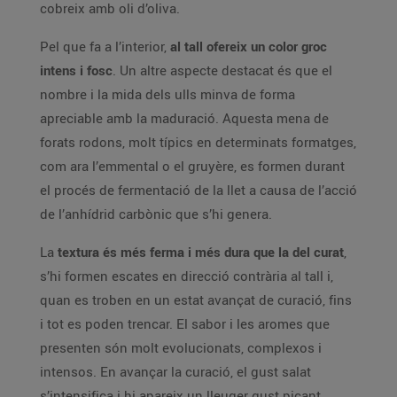
cobreix amb oli d’oliva.
Pel que fa a l’interior,
al tall ofereix un color groc
intens i fosc
. Un altre aspecte destacat és que el
nombre i la mida dels ulls minva de forma
apreciable amb la maduració. Aquesta mena de
forats rodons, molt típics en determinats formatges,
com ara l’emmental o el gruyère, es formen durant
el procés de fermentació de la llet a causa de l’acció
de l’anhídrid carbònic que s’hi genera.
La
textura és més ferma i més dura que la del curat
,
s’hi formen escates en direcció contrària al tall i,
quan es troben en un estat avançat de curació, fins
i tot es poden trencar. El sabor i les aromes que
presenten són molt evolucionats, complexos i
intensos. En avançar la curació, el gust salat
s’intensifica i hi apareix un lleuger gust picant.