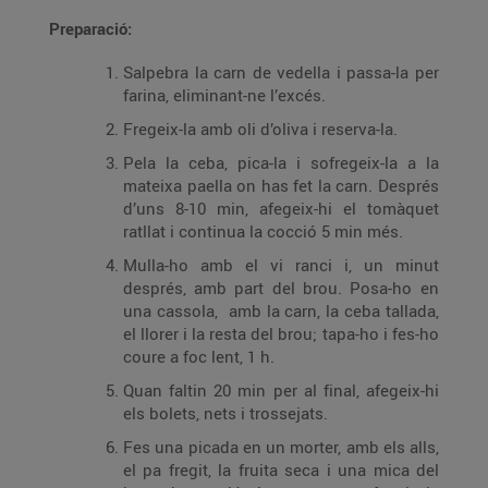
Preparació:
Salpebra la carn de vedella i passa-la per
farina, eliminant-ne l’excés.
Fregeix-la amb oli d’oliva i reserva-la.
Pela la ceba, pica-la i sofregeix-la a la
mateixa paella on has fet la carn. Després
d’uns 8-10 min, afegeix-hi el tomàquet
ratllat i continua la cocció 5 min més.
Mulla-ho amb el vi ranci i, un minut
després, amb part del brou. Posa-ho en
una cassola, amb la carn, la ceba tallada,
el llorer i la resta del brou; tapa-ho i fes-ho
coure a foc lent, 1 h.
Quan faltin 20 min per al final, afegeix-hi
els bolets, nets i trossejats.
Fes una picada en un morter, amb els alls,
el pa fregit, la fruita seca i una mica del