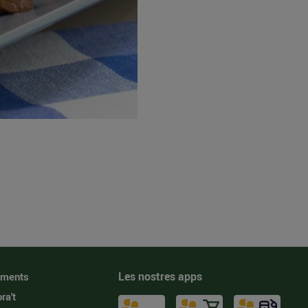
Les nostres apps
iments
ra't