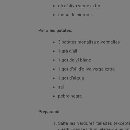
oli d’oliva verge extra
farina de cigrons
Per a les patates:
3 patates monalisa o vermelles
1 gra d’all
1 got de vi blanc
1 got d’oli d’oliva verge extra
1 got d’aigua
sal
pebre negre
Preparació:
Salta les verdures tallades (excepte
quedin sense líquid, afegeix el vi ran