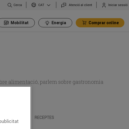
Cerca
Atenció al client
Iniciar sessió
CAT
Mobilitat
Energia
Comprar online
 sobre alimentació, parlem sobre gastronomia
 I TRADICIONS
RECEPTES
publicitat