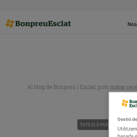
Nosa
Al blog de Bonpreu i Esclat, pots trobar re
Gestió de
TOTS ELS POSTS
ACTUALI
Utilitzem
basada e