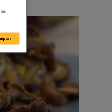
ies.
ceptar