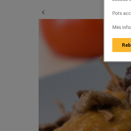
Pots acce
Més info
Reb