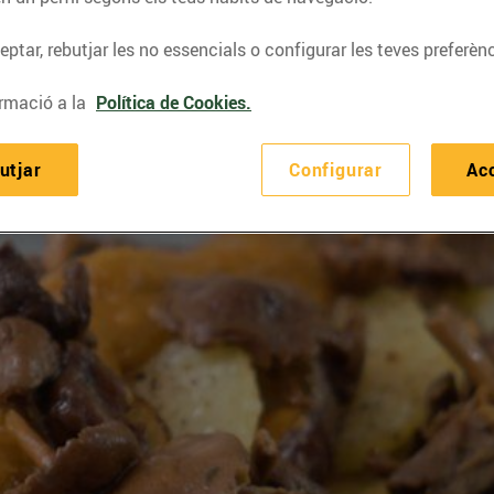
ptar, rebutjar les no essencials o configurar les teves preferènc
rmació a la
Política de Cookies.
utjar
Configurar
Ac