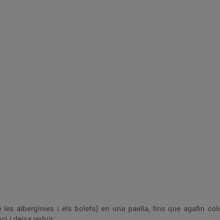
 les albergínies i els bolets) en una paella, fins que agafin col
ci i deixa reduir.