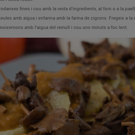
a rodanxes fines i cou amb la resta d’ingredients, al forn o a la pael
nteules amb aigua i enfarina amb la farina de cigrons. Fregeix a la
s moixernons amb l’aigua del remull i cou uns minuts a foc lent.