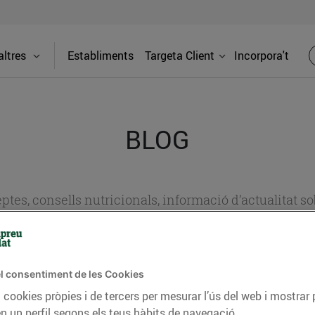
ltres
Establiments
Targeta Client
Incorpora't
BLOG
ceptes, consells nutricionals, informació d’actualitat
del nostre territori i molts altres temes.
l consentiment de les Cookies
TAT
CONSELLS I HÀBITS SALUDABLES
ENERGIA
GASTRONOMIA
 cookies pròpies i de tercers per mesurar l’ús del web i mostrar 
n un perfil segons els teus hàbits de navegació.