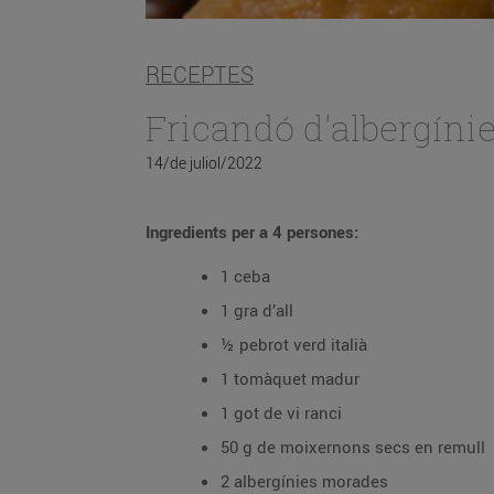
RECEPTES
Fricandó d'albergíni
14/de juliol/2022
Ingredients per a 4 persones:
1 ceba
1 gra d’all
½ pebrot verd italià
1 tomàquet madur
1 got de vi ranci
50 g de moixernons secs en remull
2 albergínies morades