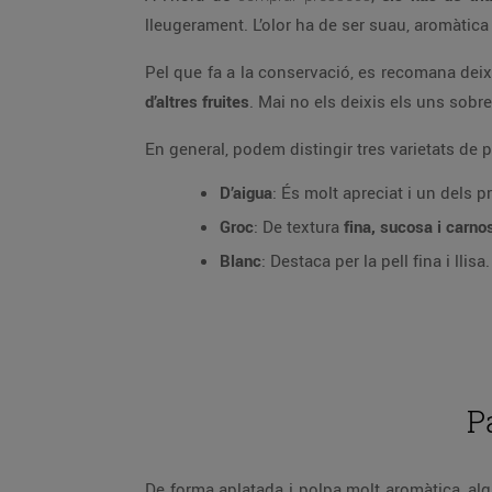
lleugerament. L’olor ha de ser suau, aromàtica 
Pel que fa a la conservació, es recomana deix
d’altres fruites
. Mai no els deixis els uns sobre
En general, podem distingir tres varietats de 
D’aigua
: És molt apreciat i un dels p
Groc
: De textura
fina, sucosa i carno
Blanc
: Destaca per la pell fina i llisa.
P
De forma aplatada i polpa molt aromàtica, alg