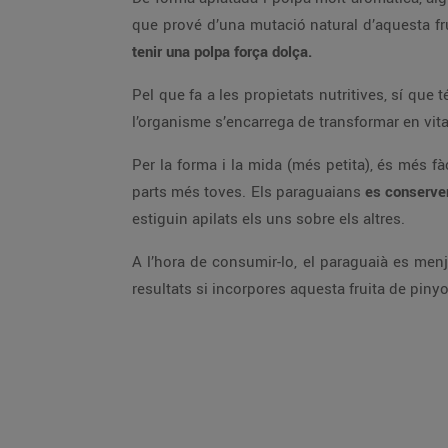
que prové d’una mutació natural d’aquesta fru
tenir una polpa força dolça.
Pel que fa a les propietats nutritives, sí que
l’organisme s’encarrega de transformar en vitami
Per la forma i la mida (més petita), és més fà
parts més toves. Els paraguaians
es conserve
estiguin apilats els uns sobre els altres.
A l’hora de consumir-lo, el paraguaià es men
resultats si incorpores aquesta fruita de piny