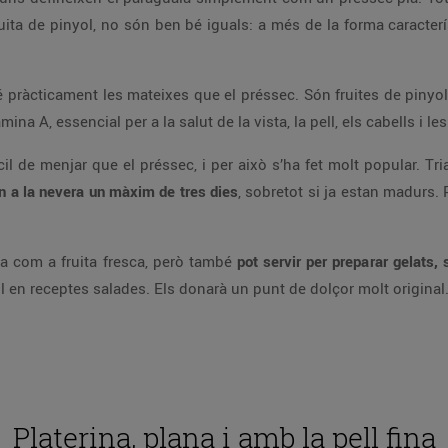
ita de pinyol, no són ben bé iguals: a més de la forma caracterí
 té pràcticament les mateixes que el préssec. Són fruites de pinyo
na A, essencial per a la salut de la vista, la pell, els cabells i l
cil de menjar que el préssec, i per això s’ha fet molt popular. T
n a la nevera un màxim de tres dies
, sobretot si ja estan madurs. 
ja com a fruita fresca, però també
pot servir per preparar gelats,
ol en receptes salades. Els donarà un punt de dolçor molt original
Platerina, plana i amb la pell fina