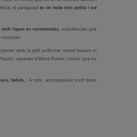
stica, el paraguaià
és de mida més petita i sol
l
molt riques en carotenoides,
substàncies que
es mucoses.
ria peces amb la pell uniforme, sense taques ni
Posa’ls separats d’altres fruites i millor que no
 sucs, batuts…
A més, aconseguiràs molt bons
.