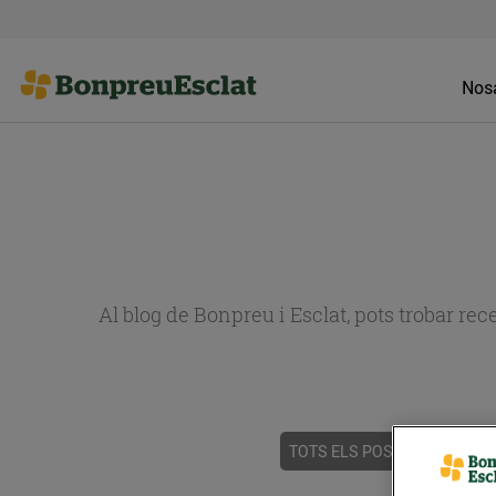
Nosa
Al blog de Bonpreu i Esclat, pots trobar re
TOTS ELS POSTS
ACTUALI