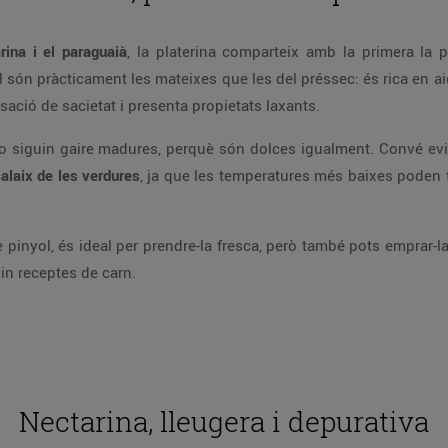
rina i el paraguaià
, la platerina comparteix amb la primera la p
l són pràcticament les mateixes que les del préssec: és rica en aig
ació de sacietat i presenta propietats laxants.
no siguin gaire madures, perquè són dolces igualment. Convé evit
calaix de les verdures
, ja que les temperatures més baixes poden 
 pinyol, és ideal per prendre-la fresca, però també pots emprar-l
in receptes de carn.
Nectarina, lleugera i depurativa