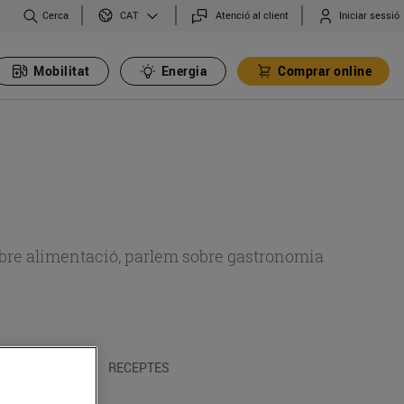
Cerca
Atenció al client
Iniciar sessió
CAT
Mobilitat
Energia
Comprar online
 sobre alimentació, parlem sobre gastronomia
 I TRADICIONS
RECEPTES