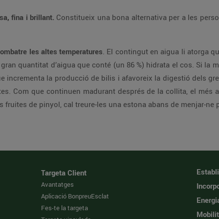
sa, fina i brillant.
Constitueix una bona alternativa per a les person
combatre les altes temperatures
. El contingut en aigua li atorga q
gran quantitat d’aigua que conté (un 86 %) hidrata el cos. Si la me
 que incrementa la producció de bilis i afavoreix la digestió dels 
rtes. Com que continuen madurant després de la collita, el més ap
fruites de pinyol, cal treure-les una estona abans de menjar-ne 
Establ
Targeta Client
Avantatges
Incorpo
Aplicació BonpreuEsclat
Energi
Fes-te la targeta
Mobilit