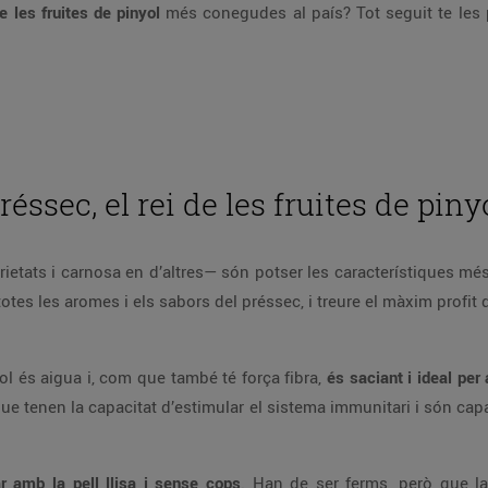
e les fruites de pinyol
més conegudes al país? Tot seguit te les
réssec, el rei de les fruites de piny
rietats i carnosa en d’altres— són potser les característiques mé
 totes les aromes i els sabors del préssec, i treure el màxim profit
ol és aigua i, com que també té força fibra,
és saciant i ideal per
que tenen la capacitat d’estimular el sistema immunitari i són capa
ar amb la pell llisa i sense cops
. Han de ser ferms, però que l