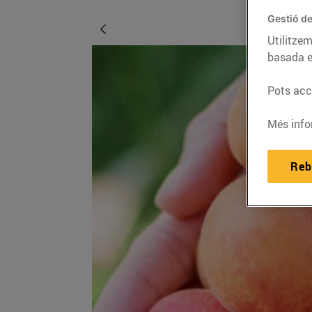
Gestió de
Utilitzem
basada e
Pots acce
Més info
Reb