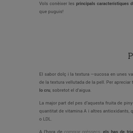
Vols conèixer les
principals característiques d
que puguis!
P
El sabor dolç i la textura —sucosa en unes va
de la textura vellutada de la pell. Per apreciar
lo cru
, sobretot el d’aigua.
La major part del pes d’aquesta fruita de piny
quantitat de vitamina A i altres antioxidants, 
o LDL.
A l’hora de
comprar préssecs
,
els has de tri