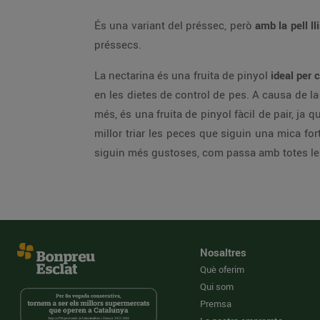
És una variant del préssec, però
amb la pell lli
préssecs.
La nectarina és una fruita de pinyol
ideal per 
en les dietes de control de pes. A causa de la 
més, és una fruita de pinyol fàcil de pair, ja
millor triar les peces que siguin una mica fo
siguin més gustoses, com passa amb totes les 
Nosaltres
Què oferim
Qui som
Premsa