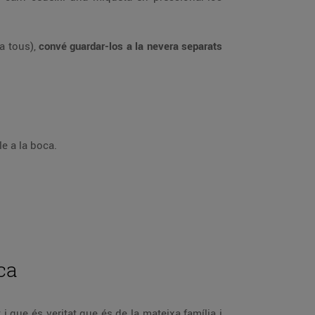
a tous),
convé guardar-los a la nevera separats
e a la boca.
ca
 que és veritat que és de la mateixa família i