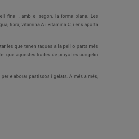
ell fina i, amb el segon, la forma plana. Les
ua, fibra, vitamina A i vitamina C, i ens aporta
ar les que tenen taques a la pell o parts més
fer que aquestes fruites de pinyol es congelin
a per elaborar pastissos i gelats. A més a més,