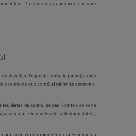
 presentem. Pren-ne nota i gaudeix-ne sempre
ol
s destacades d’aquesta fruita de pinyol, a més
 dels nutrients que conté,
el millor és consumir-
 a les dietes de control de pes
. Conté una bona
ços d’inhibir els efectes del colesterol dolent,
a carn cedeixi una miqueta en pressionar-los