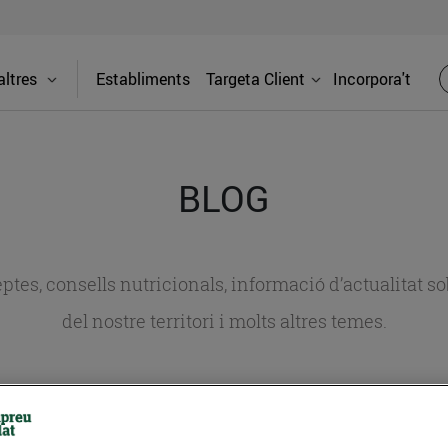
ltres
Establiments
Targeta Client
Incorpora't
BLOG
ceptes, consells nutricionals, informació d’actualitat
del nostre territori i molts altres temes.
TAT
CONSELLS I HÀBITS SALUDABLES
ENERGIA
GASTRONOMIA