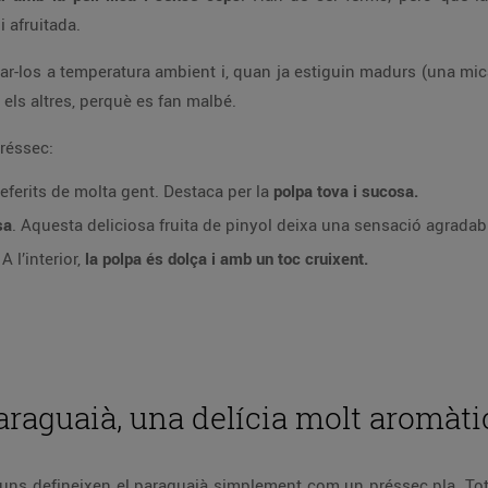
i afruitada.
ar-los a temperatura ambient i, quan ja estiguin madurs (una mic
 els altres, perquè es fan malbé.
préssec:
referits de molta gent. Destaca per la
polpa tova i sucosa.
sa
. Aquesta deliciosa fruita de pinyol deixa una sensació agradabl
 A l’interior,
la polpa és dolça i amb un toc cruixent.
araguaià, una delícia molt aromàti
uns defineixen el paraguaià simplement com un préssec pla. Tot i