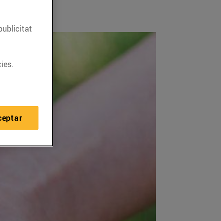
publicitat
ies.
ceptar