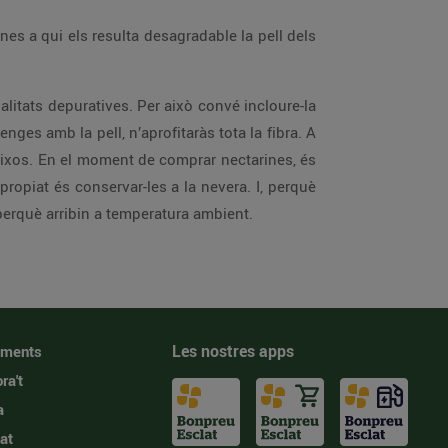
es a qui els resulta desagradable la pell dels
ualitats depuratives. Per això convé incloure-la
nges amb la pell, n’aprofitaràs tota la fibra. A
greixos. En el moment de comprar nectarines, és
ropiat és conservar-les a la nevera. I, perquè
perquè arribin a temperatura ambient.
Les nostres apps
iments
ra't
a
at