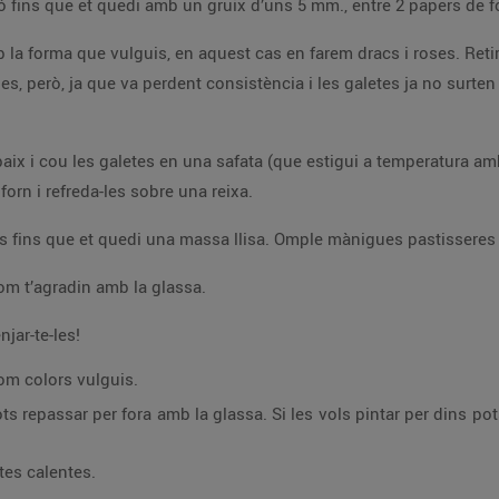
 tornar a fer
5 minuts, fins
 Treu les galetes del forn i refreda-les sobre una reixa.
Quan les galetes siguin fredes decora-les com t’agradin amb la glassa.
jar-te-les!
om colors vulguis.
pintar per dins pots fer la glassa més liquida, afegint unes gotes
tes calentes.