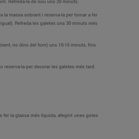
Al cap d’1 hora estira la massa amb un corró fins que et quedi amb un gruix d’uns 5 mm., entre 2 papers de forn. Refreda-la de nou uns 20 minuts.
Barreja els 3 ingredients fins que et quedi una massa llisa. Omple mànigues pastisseres o reserva-la per decorar les galetes més tard.