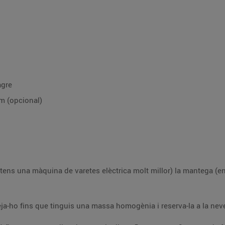
agre
m (opcional)
sfeta) i el sucre fins
Afegeix la sal, l