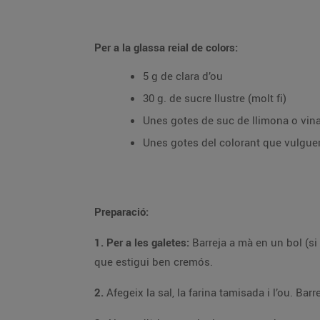
Per a la glassa reial de colors:
5 g de clara d’ou
30 g. de sucre llustre (molt fi)
Unes gotes de suc de llimona o vin
Unes gotes del colorant que vulgue
Preparació:
1. Per a les galetes:
Barreja a mà en un bol (si tens una màquina de varetes elèctrica molt millor) la mantega (en textura pomada, mai de
que estigui ben cremós.
2.