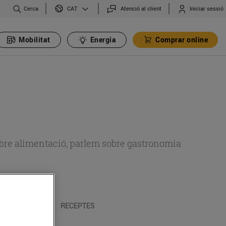
Cerca
Atenció al client
Iniciar sessió
CAT
Mobilitat
Energia
Comprar online
 sobre alimentació, parlem sobre gastronomia
 I TRADICIONS
RECEPTES