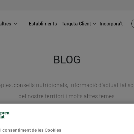
ltres
Establiments
Targeta Client
Incorpora't
BLOG
ceptes, consells nutricionals, informació d’actualitat
del nostre territori i molts altres temes.
TAT
CONSELLS I HÀBITS SALUDABLES
ENERGIA
GASTRONOMIA
l consentiment de les Cookies