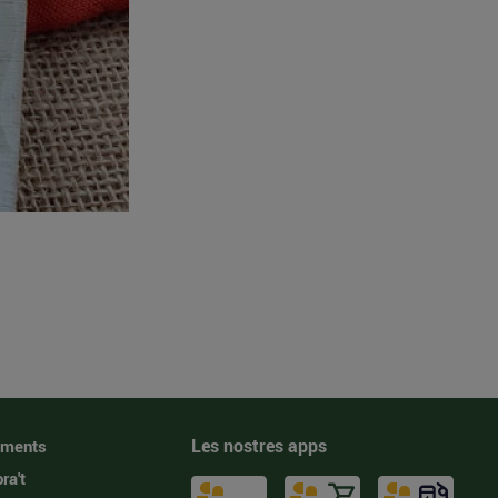
Les nostres apps
iments
ra't