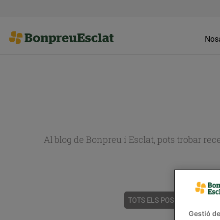
Nosa
Al blog de Bonpreu i Esclat, pots trobar re
TOTS ELS POSTS
ACTUALI
Gestió de