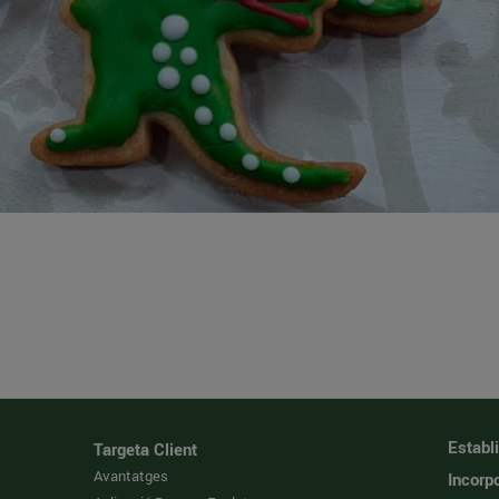
Establ
Targeta Client
Avantatges
Incorpo