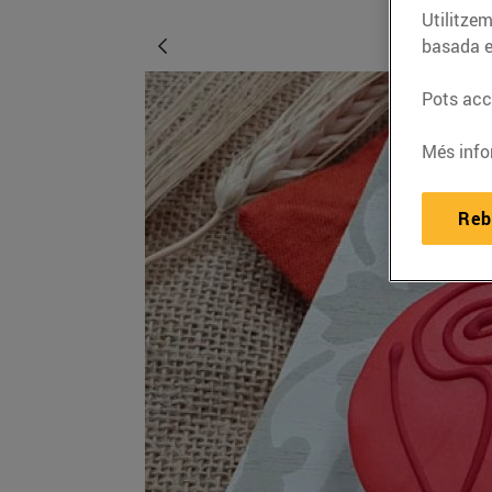
Utilitzem
basada e
Pots acce
Més info
Reb