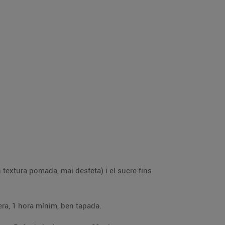
a farina tamisada i l’ou. Barreja-ho fins que tinguis una massa homogènia i reserva-la a la nevera, 1 hora mínim, ben tapada.