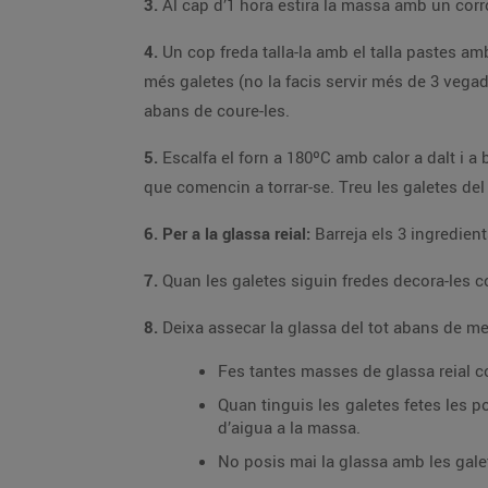
3.
4.
Un cop freda talla-la amb el talla pastes amb la forma que vulguis, en aquest cas en farem dracs i roses. Retira la massa sobrant i reserva-la per
més galetes (no la facis servir més de 3 vegades, però, ja que va perdent consistència i les galetes ja no surten igual). Refreda les galetes uns 30 minuts més
abans de coure-les.
5.
Escalfa el forn a 180ºC amb calor a dalt i a baix i cou les galetes en una safata (que estigui a temperatura ambient, no dins del forn) uns 10-1
que comencin a torrar-se.
6. Per a la glassa reial:
7.
8.
Deixa assecar la glassa del tot abans de men
Fes tantes masses de glassa reial c
Quan tinguis les galetes fetes les pots repassar per fora amb la glassa. Si les vols 
d’aigua a la massa.
No posis mai la glassa amb les gale