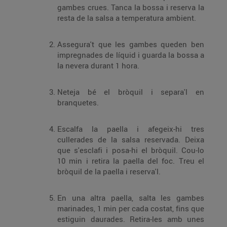
gambes crues. Tanca la bossa i reserva la
resta de la salsa a temperatura ambient.
Assegura't que les gambes queden ben
impregnades de líquid i guarda la bossa a
la nevera durant 1 hora.
Neteja bé el bròquil i separa'l en
branquetes.
Escalfa la paella i afegeix-hi tres
cullerades de la salsa reservada. Deixa
que s'esclafi i posa-hi el bròquil. Cou-lo
10 min i retira la paella del foc. Treu el
bròquil de la paella i reserva'l.
En una altra paella, salta les gambes
marinades, 1 min per cada costat, fins que
estiguin daurades. Retira-les amb unes