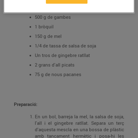
Ingredients per a 4 persones
500 g de gambes
1 bròquil
150 g de mel
1/4 de tassa de salsa de soja
Un tros de gingebre ratllat
2 grans d'all picats
75 g de nous pacanes
Preparació:
En un bol, barreja la mel, la salsa de soja,
l'all i el gingebre ratllat. Separa un terç
d'aquesta mescla en una bossa de plàstic
amb tancament hermètic i posa-hi les