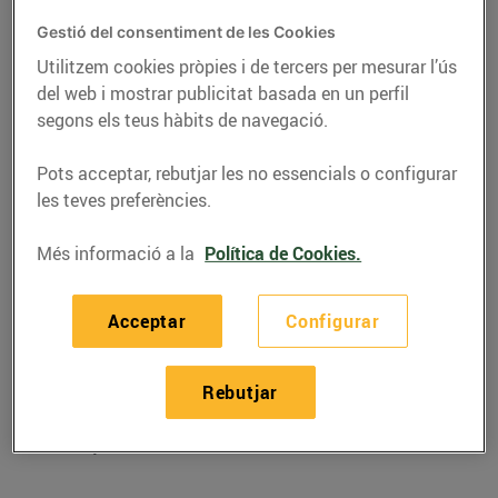
Gestió del consentiment de les Cookies
Utilitzem cookies pròpies i de tercers per mesurar l’ús
del web i mostrar publicitat basada en un perfil
segons els teus hàbits de navegació.
Pots acceptar, rebutjar les no essencials o configurar
les teves preferències.
Més informació a la
Política de Cookies.
RECEPTES
Acceptar
Configurar
Recepta de gambes
Rebutjar
amb préssec
06/de juliol/2019