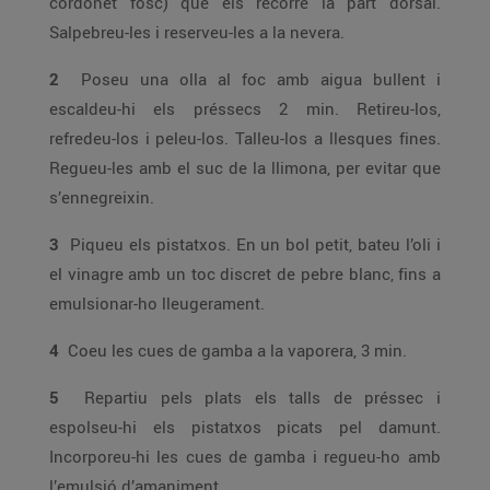
cordonet fosc) que els recorre la part dorsal.
Salpebreu-les i reserveu-les a la nevera.
2
Poseu una olla al foc amb aigua bullent i
escaldeu-hi els préssecs 2 min. Retireu-los,
refredeu-los i peleu-los. Talleu-los a llesques fines.
Regueu-les amb el suc de la llimona, per evitar que
s’ennegreixin.
3
Piqueu els pistatxos. En un bol petit, bateu l’oli i
el vinagre amb un toc discret de pebre blanc, fins a
emulsionar-ho lleugerament.
4
Coeu les cues de gamba a la vaporera, 3 min.
5
Repartiu pels plats els talls de préssec i
espolseu-hi els pistatxos picats pel damunt.
Incorporeu-hi les cues de gamba i regueu-ho amb
l’emulsió d’amaniment.