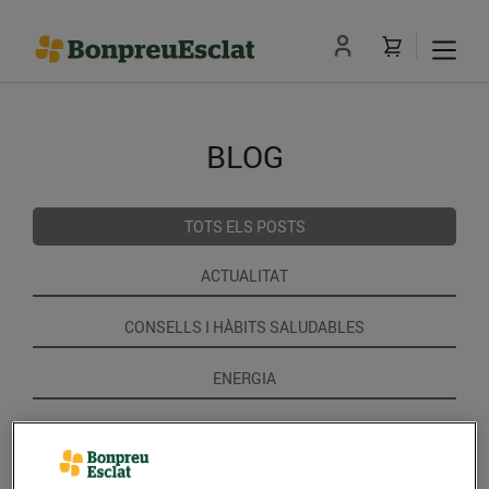
BLOG
TOTS ELS POSTS
ACTUALITAT
CONSELLS I HÀBITS SALUDABLES
ENERGIA
GASTRONOMIA I TRADICIONS
RECEPTES