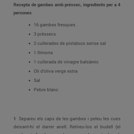
Recepta de gambes amb préssec, ingredients per a 4
persones
16 gambes fresques
3 préssecs
2 cullerades de pistatxos sense sal
1 llimona
1 cullerada de vinagre balsàmic
Oli d’oliva verge extra
Sal
Pebre blanc
1
Separeu els caps de les gambes i peleu les cues
deixant-hi el darrer anell. Retireu-los el budell (el