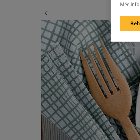
Més info
Reb