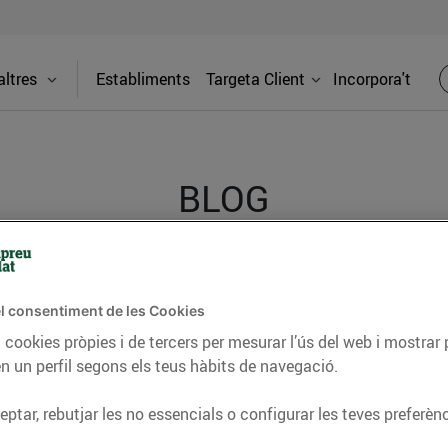
ltres
Establiments
Targeta Client
Incorpora't
BLOG
ceptes, consells nutricionals, informació d’actualitat
l consentiment de les Cookies
del nostre territori i molts altres temes.
 cookies pròpies i de tercers per mesurar l’ús del web i mostrar 
n un perfil segons els teus hàbits de navegació.
TAT
CONSELLS I HÀBITS SALUDABLES
ENERGIA
GASTRONOMIA
ptar, rebutjar les no essencials o configurar les teves preferènc