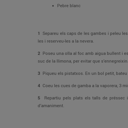
Pebre blanc
1
Separeu els caps de les gambes i peleu les cues deixant-hi el darrer anell. Retireu-los el budell (el cordonet fosc) que els recorre la part
les i reserveu-les a la nevera.
2
Poseu una olla al foc amb aigua bullent i escaldeu-hi els préssecs 2 min. Retireu-los, refredeu-los i peleu-los. Talleu-los a llesques fines. Regueu-les amb el
suc de la llimona, per evitar que s’ennegreixin
3
4
Coeu les cues de gamba a la vaporera, 3 mi
5
Repartiu pels plats els talls de préssec i espolseu-hi els pistatxos picats pel damunt. Incorporeu-hi les cues de gamba i regueu-ho amb l’emu
d’amaniment.