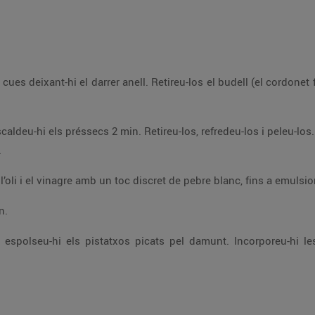
 dorsal. Salpebreu-
.
Piqueu els pistatxos. En un bol petit, bateu l’oli i el vinagre amb un toc discret de pebre blanc, 
n.
lsió