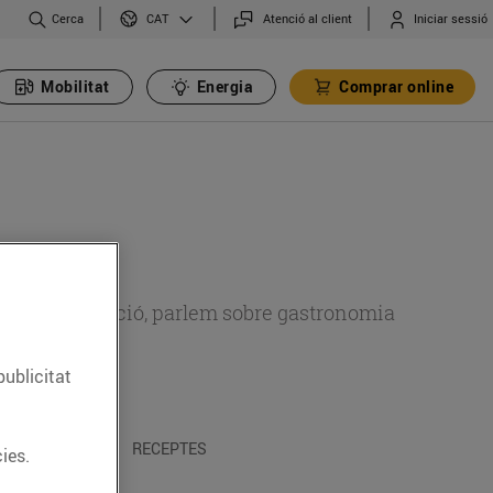
Cerca
Atenció al client
Iniciar sessió
CAT
Mobilitat
Energia
Comprar online
 sobre alimentació, parlem sobre gastronomia
publicitat
 I TRADICIONS
RECEPTES
ies.