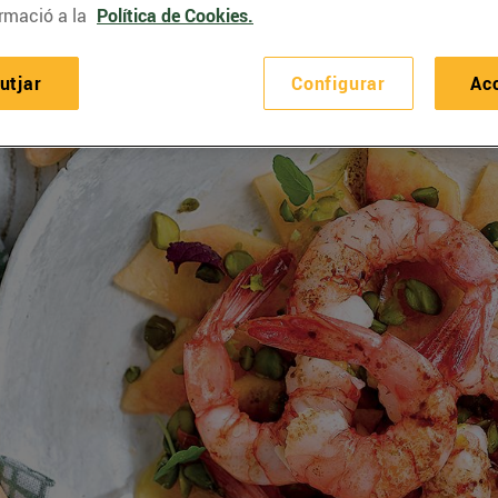
rmació a la
Política de Cookies.
utjar
Configurar
Ac