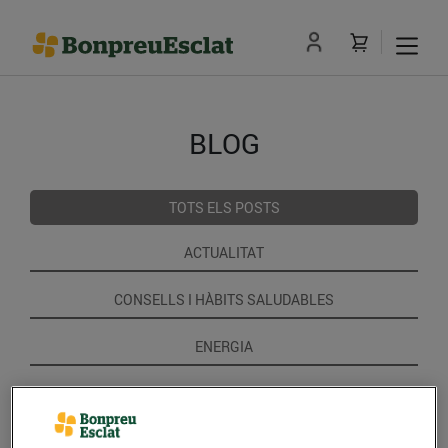
BLOG
TOTS ELS POSTS
ACTUALITAT
CONSELLS I HÀBITS SALUDABLES
ENERGIA
GASTRONOMIA I TRADICIONS
RECEPTES