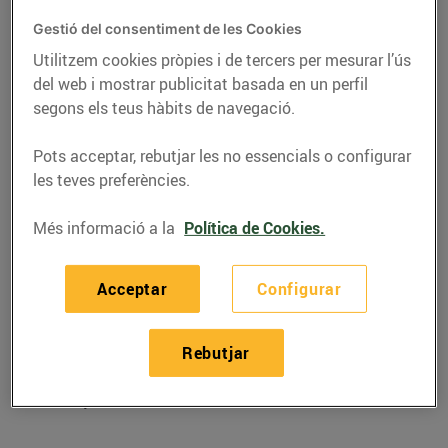
Gestió del consentiment de les Cookies
Utilitzem cookies pròpies i de tercers per mesurar l’ús
del web i mostrar publicitat basada en un perfil
segons els teus hàbits de navegació.
Pots acceptar, rebutjar les no essencials o configurar
les teves preferències.
Més informació a la
Política de Cookies.
RECEPTES
Acceptar
Configurar
Recepta de gambes
Rebutjar
amb préssec
06/de juliol/2019