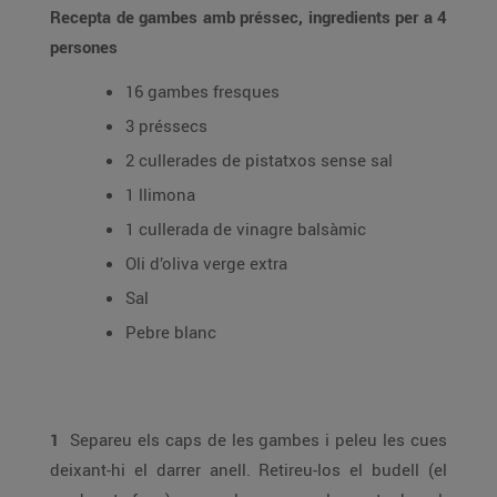
Recepta de gambes amb préssec, ingredients per a 4
persones
16 gambes fresques
3 préssecs
2 cullerades de pistatxos sense sal
1 llimona
1 cullerada de vinagre balsàmic
Oli d’oliva verge extra
Sal
Pebre blanc
1
Separeu els caps de les gambes i peleu les cues
deixant-hi el darrer anell. Retireu-los el budell (el