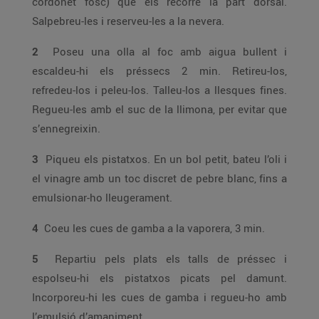
cordonet fosc) que els recorre la part dorsal.
Salpebreu-les i reserveu-les a la nevera.
2
Poseu una olla al foc amb aigua bullent i
escaldeu-hi els préssecs 2 min. Retireu-los,
refredeu-los i peleu-los. Talleu-los a llesques fines.
Regueu-les amb el suc de la llimona, per evitar que
s’ennegreixin.
3
Piqueu els pistatxos. En un bol petit, bateu l’oli i
el vinagre amb un toc discret de pebre blanc, fins a
emulsionar-ho lleugerament.
4
Coeu les cues de gamba a la vaporera, 3 min.
5
Repartiu pels plats els talls de préssec i
espolseu-hi els pistatxos picats pel damunt.
Incorporeu-hi les cues de gamba i regueu-ho amb
l’emulsió d’amaniment.