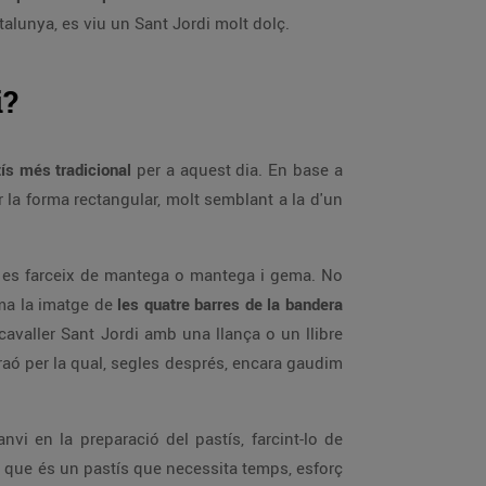
talunya, es viu un Sant Jordi molt dolç.
i?
ís més tradicional
per a aquest dia. En base a
r la forma rectangular, molt semblant a la d'un
 i es farceix de mantega o mantega i gema. No
rma la imatge de
les quatre barres de la bandera
 cavaller Sant Jordi amb una llança o un llibre
raó per la qual, segles després, encara gaudim
nvi en la preparació del pastís, farcint-lo de
a que és un pastís que necessita temps, esforç