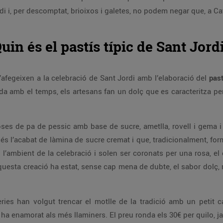
di i, per descomptat, brioixos i galetes, no podem negar que, a Ca
uin és el pastís típic de Sant Jord
s’afegeixen a la celebració de Sant Jordi amb l’elaboració del
past
ada amb el temps, els artesans fan un dolç que es caracteritza pe
oses de pa de pessic amb base de sucre, ametlla, rovell i gema
és l’acabat de làmina de sucre cremat i que, tradicionalment, fo
 l’ambient de la celebració i solen ser coronats per una rosa, el
aquesta creació ha estat, sense cap mena de dubte, el sabor dolç, 
ies han volgut trencar el motlle de la tradició amb un petit ca
 ha enamorat als més llaminers. El preu ronda els 30€ per quilo, j