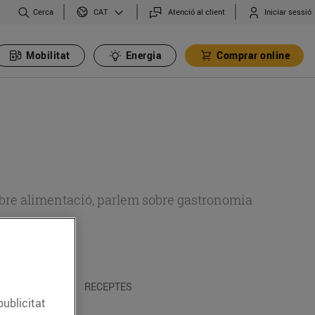
Cerca
Atenció al client
Iniciar sessió
CAT
Mobilitat
Energia
Comprar online
 sobre alimentació, parlem sobre gastronomia
 I TRADICIONS
RECEPTES
publicitat