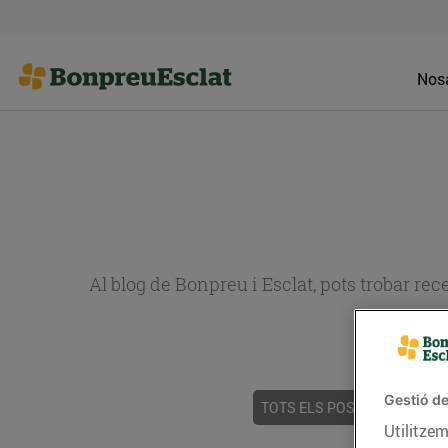
Nosa
Al blog de Bonpreu i Esclat, pots trobar re
Gestió de
TOTS ELS POSTS
ACTUALI
Utilitzem