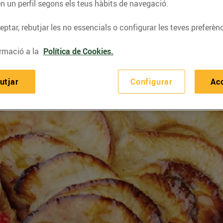
n un perfil segons els teus hàbits de navegació.
ptar, rebutjar les no essencials o configurar les teves preferènc
rmació a la
Política de Cookies.
utjar
Configurar
Ac