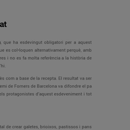
at
u
, que ha esdevingut obligatori per a aquest
que es col•loquen alternativament perquè, amb
s i no es fa molta referència a la història de
'hi.
ès com a base de la recepta. El resultat va ser
 Gremi de Forners de Barcelona va difondre el pa
ls protagonistes d’aquest esdeveniment i tot
al de crear galetes, brioixos, pastissos i pans