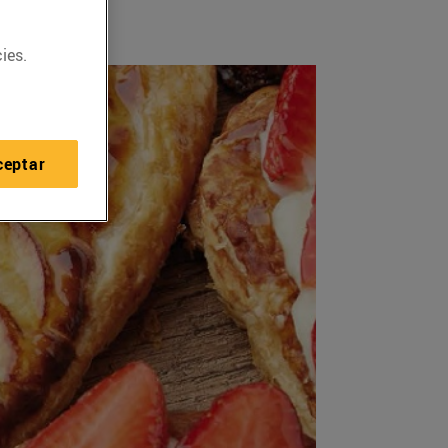
ies.
ceptar