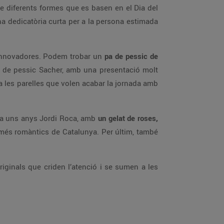
de diferents formes que es basen en el Dia del
 una dedicatòria curta per a la persona estimada
i innovadores. Podem trobar un
pa de pessic de
a de pessic Sacher, amb una presentació molt
r a les parelles que volen acabar la jornada amb
 fa uns anys Jordi Roca, amb
un gelat de roses,
més romàntics de Catalunya. Per últim, també
riginals que criden l’atenció i se sumen a les