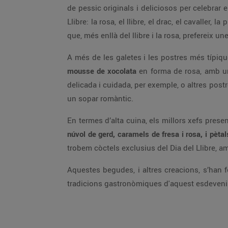
de pessic originals i deliciosos per celebrar
Llibre: la rosa, el llibre, el drac, el cavalle
que, més enllà del llibre i la rosa, prefereix u
A més de les galetes i les postres més típiq
mousse de xocolata
en forma de rosa, amb un
delicada i cuidada, per exemple, o altres postr
un sopar romàntic.
En termes d’alta cuina, els millors xefs pres
núvol de gerd, caramels de fresa i rosa, i pètal
trobem còctels exclusius del Dia del Llibre, a
Aquestes begudes, i altres creacions, s’han f
tradicions gastronòmiques d'aquest esdeven