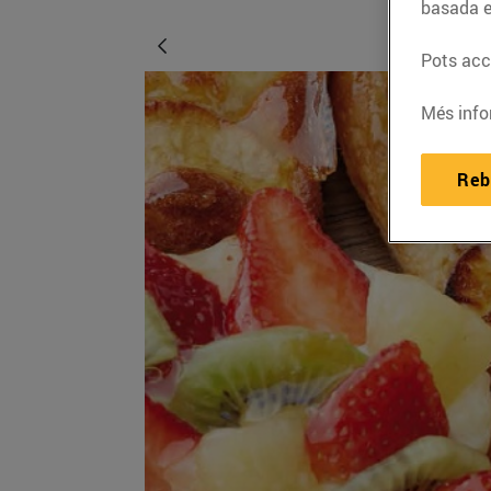
basada e
Pots acce
Més info
Reb