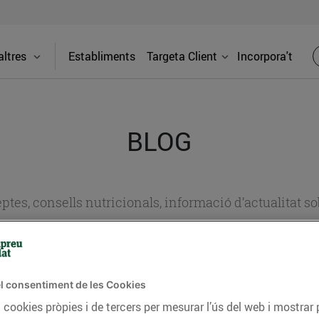
ltres
Establiments
Targeta Client
Incorpora't
BLOG
ceptes, consells nutricionals, informació d’actualitat
del nostre territori i molts altres temes.
l consentiment de les Cookies
TAT
CONSELLS I HÀBITS SALUDABLES
ENERGIA
GASTRONOMIA
 cookies pròpies i de tercers per mesurar l’ús del web i mostrar 