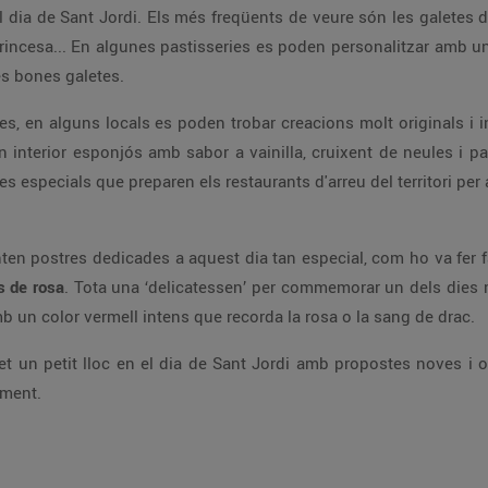
 el dia de Sant Jordi. Els més freqüents de veure són les galetes 
r, la princesa... En algunes pastisseries es poden personalitzar amb
nes bones galetes.
ues, en alguns locals es poden trobar creacions molt originals 
 interior esponjós amb sabor a vainilla, cruixent de neules i p
es especials que preparen els restaurants d'arreu del territori pe
enten postres dedicades a aquest dia tan especial, com ho va fer
s de rosa
. Tota una ‘delicatessen’ per commemorar un dels dies 
mb un color vermell intens que recorda la rosa o la sang de drac.
et un petit lloc en el dia de Sant Jordi amb propostes noves i o
iment.