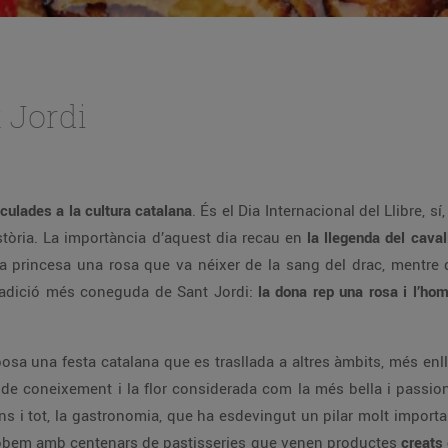
 Jordi
culades a la cultura catalana
. És el Dia Internacional del Llibre, s
tòria. La importància d’aquest dia recau en
la llegenda del caval
 a la princesa una rosa que va néixer de la sang del drac, mentre
 tradició més coneguda de Sant Jordi:
la dona rep una rosa i l’hom
osa una festa catalana que es trasllada a altres àmbits, més enllà
 de coneixement i la flor considerada com la més bella i passiona
ins i tot, la gastronomia, que ha esdevingut un pilar molt importan
s trobem amb centenars de pastisseries que venen productes
creats