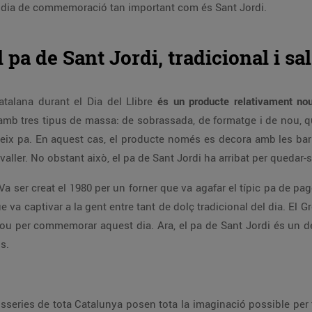
un dia de commemoració tan important com és Sant Jordi.
l pa de Sant Jordi, tradicional i sal
talana durant el Dia del Llibre
és un producte relativament no
 amb tres tipus de massa: de sobrassada, de formatge i de nou, 
teix pa. En aquest cas, el producte només es decora amb les barre
valler. No obstant això, el pa de Sant Jordi ha arribat per quedar-s
Va ser creat el 1980 per un forner que va agafar el típic pa de pag
ue va captivar a la gent entre tant de dolç tradicional del dia. El
 per commemorar aquest dia. Ara, el pa de Sant Jordi és un de
s.
sseries de tota Catalunya posen tota la imaginació possible per t