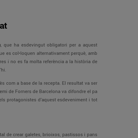
at
u
, que ha esdevingut obligatori per a aquest
que es col•loquen alternativament perquè, amb
s i no es fa molta referència a la història de
'hi.
ès com a base de la recepta. El resultat va ser
 Gremi de Forners de Barcelona va difondre el pa
ls protagonistes d’aquest esdeveniment i tot
al de crear galetes, brioixos, pastissos i pans