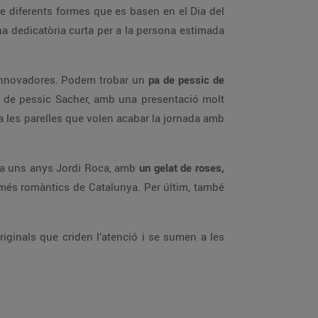
de diferents formes que es basen en el Dia del
 una dedicatòria curta per a la persona estimada
i innovadores. Podem trobar un
pa de pessic de
a de pessic Sacher, amb una presentació molt
r a les parelles que volen acabar la jornada amb
 fa uns anys Jordi Roca, amb
un gelat de roses,
més romàntics de Catalunya. Per últim, també
riginals que criden l’atenció i se sumen a les