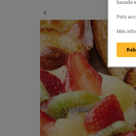
basada e
Pots acce
Més info
Reb