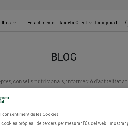
ltres
Establiments
Targeta Client
Incorpora't
BLOG
ceptes, consells nutricionals, informació d’actualitat
del nostre territori i molts altres temes.
l consentiment de les Cookies
TAT
CONSELLS I HÀBITS SALUDABLES
ENERGIA
GASTRONOMIA
 cookies pròpies i de tercers per mesurar l’ús del web i mostrar 