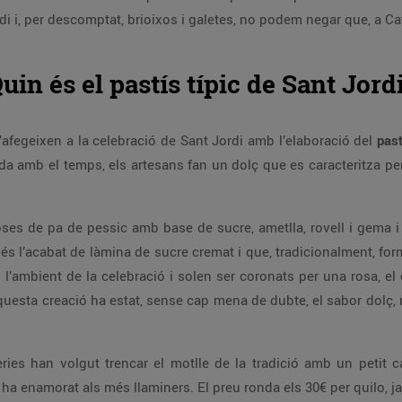
di i, per descomptat, brioixos i galetes, no podem negar que, a Ca
uin és el pastís típic de Sant Jord
s’afegeixen a la celebració de Sant Jordi amb l’elaboració del
past
ada amb el temps, els artesans fan un dolç que es caracteritza pe
oses de pa de pessic amb base de sucre, ametlla, rovell i gema
és l’acabat de làmina de sucre cremat i que, tradicionalment, fo
 l’ambient de la celebració i solen ser coronats per una rosa, el
aquesta creació ha estat, sense cap mena de dubte, el sabor dolç, 
ies han volgut trencar el motlle de la tradició amb un petit ca
 ha enamorat als més llaminers. El preu ronda els 30€ per quilo, j