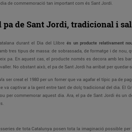
un dia de commemoració tan important com és Sant Jordi.
l pa de Sant Jordi, tradicional i sal
talana durant el Dia del Llibre
és un producte relativament no
 amb tres tipus de massa: de sobrassada, de formatge i de nou, 
teix pa. En aquest cas, el producte només es decora amb les barre
valler. No obstant això, el pa de Sant Jordi ha arribat per quedar-s
Va ser creat el 1980 per un forner que va agafar el típic pa de pag
ue va captivar a la gent entre tant de dolç tradicional del dia. El
 per commemorar aquest dia. Ara, el pa de Sant Jordi és un de
s.
sseries de tota Catalunya posen tota la imaginació possible per t