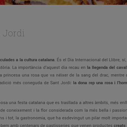
 Jordi
culades a la cultura catalana
. És el Dia Internacional del Llibre, s
tòria. La importància d’aquest dia recau en
la llegenda del caval
 a la princesa una rosa que va néixer de la sang del drac, mentre
 tradició més coneguda de Sant Jordi:
la dona rep una rosa i l’hom
osa una festa catalana que es trasllada a altres àmbits, més enllà
 de coneixement i la flor considerada com la més bella i passiona
ins i tot, la gastronomia, que ha esdevingut un pilar molt importan
s trobem amb centenars de pastisseries que venen productes
creats