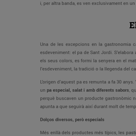
i, per altra banda, es ven exclusivament en 
E
Una de les excepcions en la gastronomia ca
esdeveniment: el pa de Sant Jordi. S’elabora
els seus colors, es formi la senyera en el ma
l’esdeveniment, la tradició o la llegenda del ca
L’origen d’aquest pa es remunta a fa 30 anys. 
un
pa especial, salat i amb diferents sabors
, q
perquè buscaven un producte gastronòmic nou
apunta a que seguirà així durant molt de temp
Dolços diversos, però especials
Més enllà dels productes més típics, les pasti