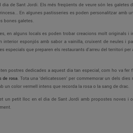
 el dia de Sant Jordi. Els més freqüents de veure són les galetes 
r, la princesa... En algunes pastisseries es poden personalitzar amb
nes bones galetes.
ues, en alguns locals es poden trobar creacions molt originals 
 interior esponjós amb sabor a vainilla, cruixent de neules i p
es especials que preparen els restaurants d'arreu del territori pe
enten postres dedicades a aquest dia tan especial, com ho va fer
s de rosa
. Tota una ‘delicatessen’ per commemorar un dels dies 
mb un color vermell intens que recorda la rosa o la sang de drac.
et un petit lloc en el dia de Sant Jordi amb propostes noves i o
iment.