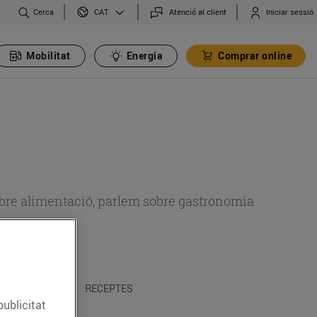
Cerca
Atenció al client
Iniciar sessió
CAT
Mobilitat
Energia
Comprar online
 sobre alimentació, parlem sobre gastronomia
 I TRADICIONS
RECEPTES
publicitat