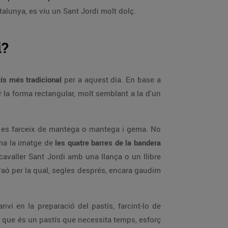
talunya, es viu un Sant Jordi molt dolç.
i?
ís més tradicional
per a aquest dia. En base a
r la forma rectangular, molt semblant a la d'un
 i es farceix de mantega o mantega i gema. No
rma la imatge de
les quatre barres de la bandera
 cavaller Sant Jordi amb una llança o un llibre
raó per la qual, segles després, encara gaudim
nvi en la preparació del pastís, farcint-lo de
a que és un pastís que necessita temps, esforç