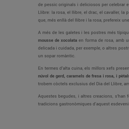
de pessic originals i deliciosos per celebrar
Llibre: la rosa, el llibre, el drac, el cavalle
que, més enllà del llibre i la rosa, prefereix u
A més de les galetes i les postres més típiq
mousse de xocolata
en forma de rosa, amb un
delicada i cuidada, per exemple, o altres postr
un sopar romàntic.
En termes d’alta cuina, els millors xefs pres
núvol de gerd, caramels de fresa i rosa, i pètal
trobem còctels exclusius del Dia del Llibre, a
Aquestes begudes, i altres creacions, s’han f
tradicions gastronòmiques d'aquest esdeven