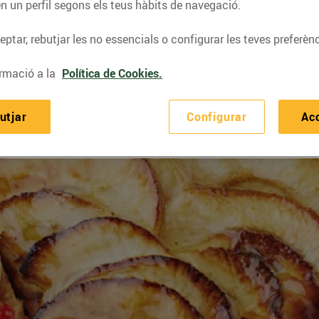
n un perfil segons els teus hàbits de navegació.
ptar, rebutjar les no essencials o configurar les teves preferènc
rmació a la
Política de Cookies.
utjar
Configurar
Ac