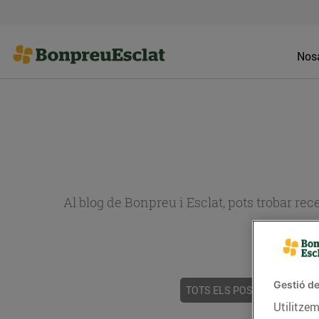
Nosa
Al blog de Bonpreu i Esclat, pots trobar re
Gestió de
TOTS ELS POSTS
ACTUALI
Utilitzem