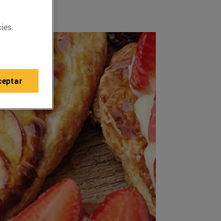
ies.
ceptar