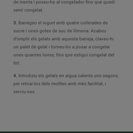
de menta i poseu-ho al congelador fins que quedi
semi congelat.
3.
Barregeu el iogurt amb quatre cullerades de
sucre i unes gotes de suc de llimona. Acabeu
d’omplir els gelats amb aquesta barreja, claveu-hi
un palet de gelat i torneu-ho a posar a congelar
unes quantes hores, fins que estigui congelat del
tot.
4.
Introduïu els gelats en aigua calenta uns segons,
per retirar-los dels motlles amb més facilitat, i
serviu-vos.