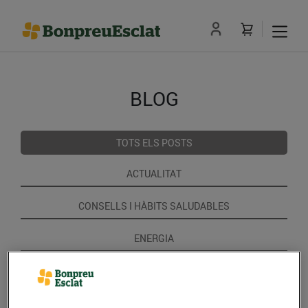
BLOG
TOTS ELS POSTS
ACTUALITAT
CONSELLS I HÀBITS SALUDABLES
ENERGIA
GASTRONOMIA I TRADICIONS
RECEPTES