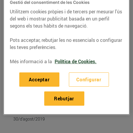
Gestió del consentiment de les Cookies
Utilitzem cookies pròpies i de tercers per mesurar l’ús
del web i mostrar publicitat basada en un perfil
segons els teus hàbits de navegació.
Pots acceptar, rebutjar les no essencials o configurar
les teves preferències.
Més informació a la
Política de Cookies.
Acceptar
Configurar
RECEPTES
Recepta de gelats de
Rebutjar
síndria i iogurt
30/d’agost/2019