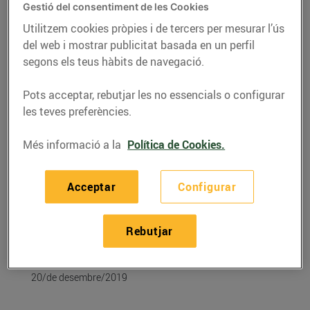
Gestió del consentiment de les Cookies
Utilitzem cookies pròpies i de tercers per mesurar l’ús
del web i mostrar publicitat basada en un perfil
segons els teus hàbits de navegació.
Pots acceptar, rebutjar les no essencials o configurar
les teves preferències.
Més informació a la
Política de Cookies.
Acceptar
Configurar
RECEPTES
Recepta de gotet de
Rebutjar
Nadal
20/de desembre/2019