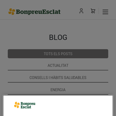
BLOG
TOTS ELS POSTS
ACTUALITAT
CONSELLS I HÀBITS SALUDABLES
ENERGIA
GASTRONOMIA I TRADICIONS
RECEPTES