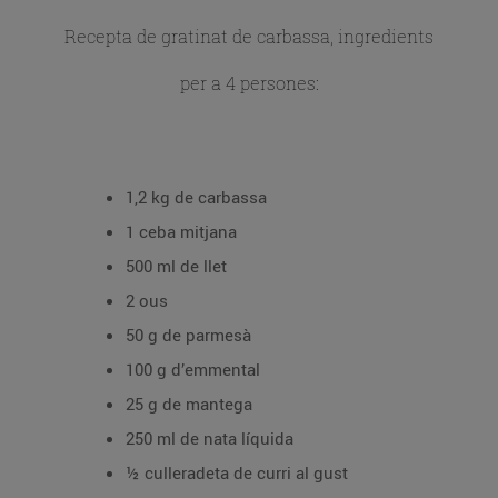
Recepta de gratinat de carbassa, ingredients
per a 4 persones:
1,2 kg de carbassa
1 ceba mitjana
500 ml de llet
2 ous
50 g de parmesà
100 g d’emmental
25 g de mantega
250 ml de nata líquida
½ culleradeta de curri al gust