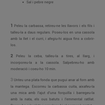
Sal i pebre negre
1
Peleu la carbassa, retireu-ne les llavors i els fils i
talleu-la a daus regulars. Poseu-los en una cassola
amb la llet i el curri, i afegiu-hi aigua fins a cobrir-
los.
2
Peleu la ceba, talleu-la a tires, al llarg, i
incorporeu-la a la cassola. Salpebreu-ho amb
moderació i coeu-ho 10 min.
3
Unteu una plata fonda que pugui anar al forn amb
la mantega. Escorreu la carbassa cuita, aixafeu-la
una mica amb l’ajut d’una forquilla i barregeu-la
amb la nata, els ous batuts i l’emmental ratllat.