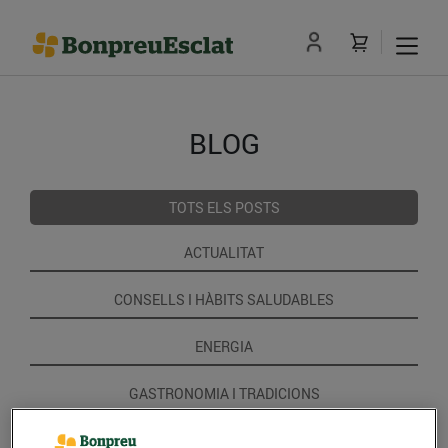
BLOG
TOTS ELS POSTS
ACTUALITAT
CONSELLS I HÀBITS SALUDABLES
ENERGIA
GASTRONOMIA I TRADICIONS
RECEPTES