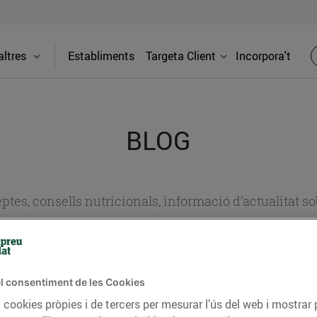
ltres
Establiments
Targeta Client
Incorpora't
BLOG
ceptes, consells nutricionals, informació d’actualitat
del nostre territori i molts altres temes.
l consentiment de les Cookies
TAT
CONSELLS I HÀBITS SALUDABLES
ENERGIA
GASTRONOMIA
 cookies pròpies i de tercers per mesurar l’ús del web i mostrar 