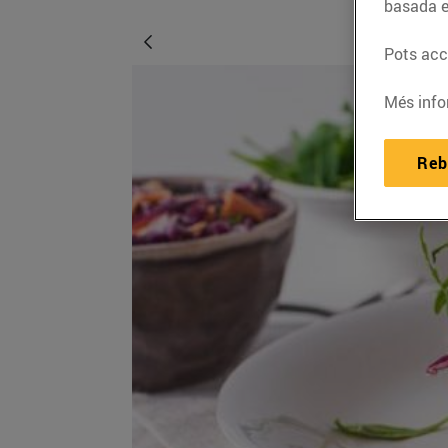
basada e
Pots acce
Més info
Reb