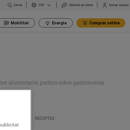
Cerca
Atenció al client
Iniciar sessió
CAT
Mobilitat
Energia
Comprar online
 sobre alimentació, parlem sobre gastronomia
 I TRADICIONS
RECEPTES
publicitat