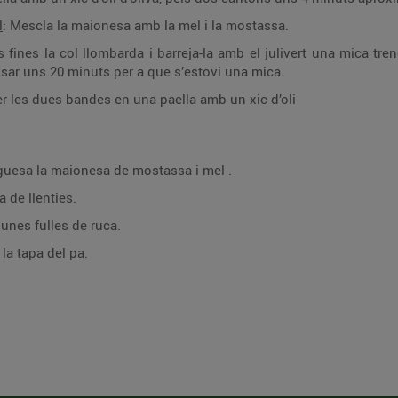
l
: Mescla la maionesa amb la mel i la mostassa.
s fines la col llombarda i barreja-la amb el julivert una mica tren
eposar uns 20 minuts per a que s’estovi una mica.
 les dues bandes en una paella amb un xic d’oli
guesa la maionesa de mostassa i mel .
 de llenties.
 unes fulles de ruca.
la tapa del pa.