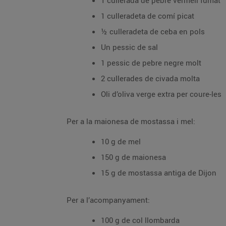
1 cullerada de pebre vermell fumat
1 culleradeta de comí picat
½ culleradeta de ceba en pols
Un pessic de sal
1 pessic de pebre negre molt
2 cullerades de civada molta
Oli d’oliva verge extra per coure-les
Per a la maionesa de mostassa i mel:
10 g de mel
150 g de maionesa
15 g de mostassa antiga de Dijon
Per a l’acompanyament:
100 g de col llombarda