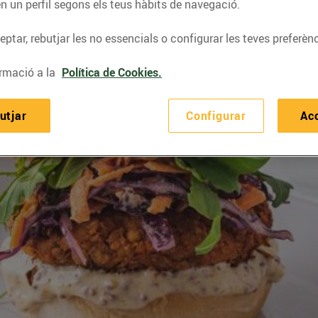
n un perfil segons els teus hàbits de navegació.
ptar, rebutjar les no essencials o configurar les teves preferènc
rmació a la
Política de Cookies.
utjar
Configurar
Ac