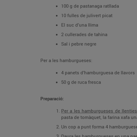
100 g de pastanaga ratllada
10 fulles de julivert picat
El suc d’una llima
2 cullerades de tahina
Sal i pebre negre
Per a les hamburgueses:
4 panets d’hamburguesa de llavors
50 g de ruca fresca
Preparació:
Per a les hamburgueses de llenties
pasta de tomàquet, la farina xafa 
Un cop a punt forma 4 hamburgueses 
Daura les hamburgueses en una pael