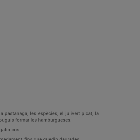
 pastanaga, les espècies, el julivert picat, la
e puguis formar les hamburgueses.
gafin cos.
ximadament, fins que quedin daurades.