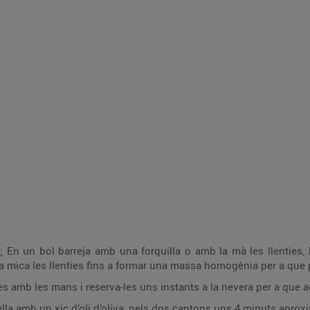
:
En un bol barreja amb una forquilla o amb la mà les llenties, la
una mica les llenties fins a formar una massa homogènia per a qu
amb les mans i reserva-les uns instants a la nevera per a que a
la amb un xic d’oli d’oliva, pels dos cantons uns 4 minuts apro