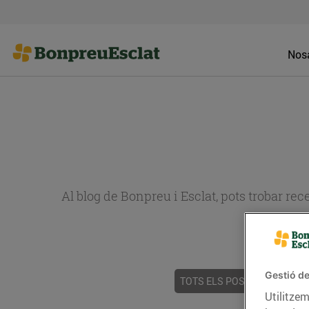
Nosa
Al blog de Bonpreu i Esclat, pots trobar re
Gestió de
TOTS ELS POSTS
ACTUALI
Utilitzem