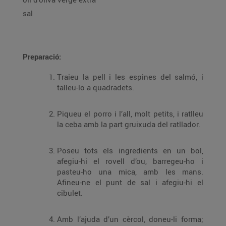
sal
Preparació:
Traieu la pell i les espines del salmó, i
talleu-lo a quadradets.
Piqueu el porro i l’all, molt petits, i ratlleu
la ceba amb la part gruixuda del ratllador.
Poseu tots els ingredients en un bol,
afegiu-hi el rovell d’ou, barregeu-ho i
pasteu-ho una mica, amb les mans.
Afineu-ne el punt de sal i afegiu-hi el
cibulet.
Amb l’ajuda d’un cèrcol, doneu-li forma;