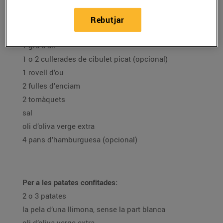
500 g de salmó fresc
1/2 porro (la part blanca)
Rebutjar
1/2 ceba
1 gra d’all
1 o 2 cullerades de cibulet picat (opcional)
1 rovell d’ou
2 fulles d’enciam
2 tomàquets
sal
oli d’oliva verge extra
4 pans d’hamburguesa (opcional)
Per a les patates confitades:
2 o 3 patates
la pela d’una llimona, sense la part blanca
oli d’oliva verge extra