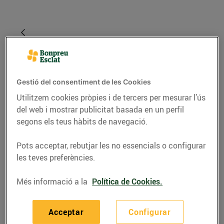
Gestió del consentiment de les Cookies
Utilitzem cookies pròpies i de tercers per mesurar l’ús
del web i mostrar publicitat basada en un perfil
segons els teus hàbits de navegació.
RECEPTES
Pots acceptar, rebutjar les no essencials o configurar
les teves preferències.
Hamburguesa de salmó
Més informació a la
Política de Cookies.
05/d’agost/2020
Acceptar
Configurar
Ingredients per a 4 persones: