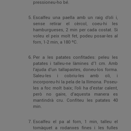
pressioneu-ho bé.
Escalfeu una paella amb un raig d’oli i,
sense retirar el cèrcol, coeu-hi les
hamburgueses, 2 min per cada costat. Si
voleu el peix molt fet, podeu posar-les al
forn, 1-2 min, a 180 ºC.
Per a les patates confitades: peleu les
patates i talleu-ne làmines d’1 cm. Amb
l’ajuda d’un tallapastes, doneu-los forma.
Saleu-les i cobriu-les amb oli, i
incorporeu-hi la pela de la llimona. Poseu-
les a foc molt baix; l’oli ha d’estar calent,
però no gaire, d’aquesta manera es
mantindrà cru. Confiteu les patates 40
min.
Escalfeu el pa al forn, 1 min, talleu el
tomàquet a rodanxes fines i les fulles