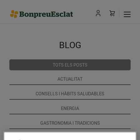
BLOG
TOTS ELS POSTS
ACTUALITAT
CONSELLS I HÀBITS SALUDABLES
ENERGIA
GASTRONOMIA I TRADICIONS
RECEPTES