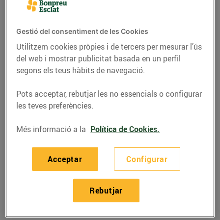
Gestió del consentiment de les Cookies
Utilitzem cookies pròpies i de tercers per mesurar l’ús
del web i mostrar publicitat basada en un perfil
segons els teus hàbits de navegació.
Pots acceptar, rebutjar les no essencials o configurar
les teves preferències.
Més informació a la
Política de Cookies.
RECEPTES
Acceptar
Configurar
Hamburguesa de
vedella Angus amb
Rebutjar
formatge de cabra
25/de maig/2021