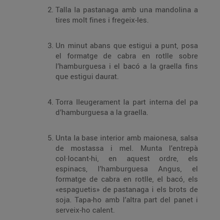
Talla la pastanaga amb una mandolina a
tires molt fines i fregeix-les.
Un minut abans que estigui a punt, posa
el formatge de cabra en rotlle sobre
l’hamburguesa i el bacó a la graella fins
que estigui daurat.
Torra lleugerament la part interna del pa
d’hamburguesa a la graella.
Unta la base interior amb maionesa, salsa
de mostassa i mel. Munta l’entrepà
col·locant-hi, en aquest ordre, els
espinacs, l’hamburguesa Angus, el
formatge de cabra en rotlle, el bacó, els
«espaguetis» de pastanaga i els brots de
soja. Tapa-ho amb l’altra part del panet i
serveix-ho calent.