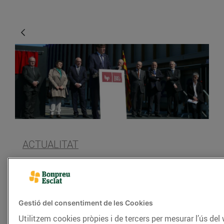
ACTUALITAT
Hem inaugurat el nou
magatzem de
productes refrigerats a
Gestió del consentiment de les Cookies
Balenyà
Utilitzem cookies pròpies i de tercers per mesurar l’ús del