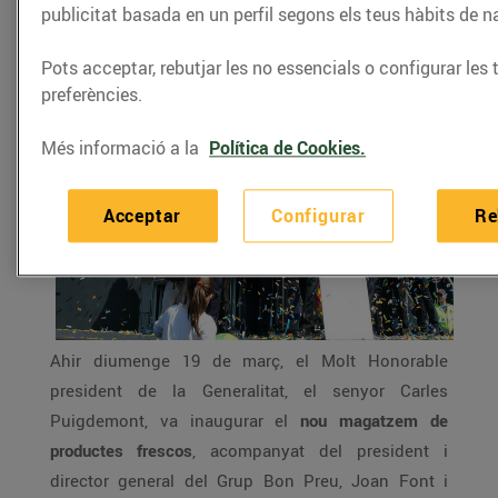
publicitat basada en un perfil segons els teus hàbits de 
20/de març/2017
Pots acceptar, rebutjar les no essencials o configurar les 
preferències.
Més informació a la
Política de Cookies.
Acceptar
Configurar
Re
Ahir diumenge 19 de març, el Molt Honorable
president de la Generalitat, el senyor Carles
Puigdemont, va inaugurar el
nou magatzem de
productes frescos
, acompanyat del president i
director general del Grup Bon Preu, Joan Font i