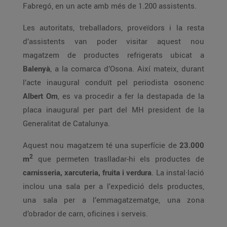
Fabregó, en un acte amb més de 1.200 assistents.
Les autoritats, treballadors, proveïdors i la resta
d’assistents van poder visitar aquest nou
magatzem de productes refrigerats ubicat a
Balenyà
, a la comarca d’Osona. Així mateix, durant
l’acte inaugural conduït pel periodista osonenc
Albert Om
, es va procedir a fer la destapada de la
placa inaugural per part del MH president de la
Generalitat de Catalunya.
Aquest nou magatzem té una superfície de
23.000
2
m
que permeten traslladar-hi els productes de
carnisseria, xarcuteria, fruita i verdura
. La instal·lació
inclou una sala per a l’expedició dels productes,
una sala per a l’emmagatzematge, una zona
d’obrador de carn, oficines i serveis.