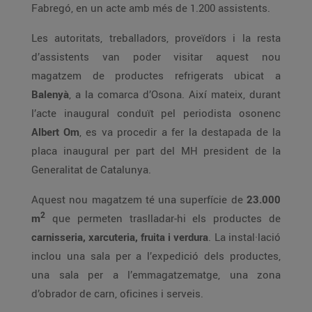
Fabregó, en un acte amb més de 1.200 assistents.
Les autoritats, treballadors, proveïdors i la resta
d’assistents van poder visitar aquest nou
magatzem de productes refrigerats ubicat a
Balenyà
, a la comarca d’Osona. Així mateix, durant
l’acte inaugural conduït pel periodista osonenc
Albert Om
, es va procedir a fer la destapada de la
placa inaugural per part del MH president de la
Generalitat de Catalunya.
Aquest nou magatzem té una superfície de
23.000
2
m
que permeten traslladar-hi els productes de
carnisseria, xarcuteria, fruita i verdura
. La instal·lació
inclou una sala per a l’expedició dels productes,
una sala per a l’emmagatzematge, una zona
d’obrador de carn, oficines i serveis.