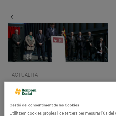
ACTUALITAT
Hem inaugurat el nou
magatzem de
productes refrigerats a
Gestió del consentiment de les Cookies
Balenyà
Utilitzem cookies pròpies i de tercers per mesurar l’ús del