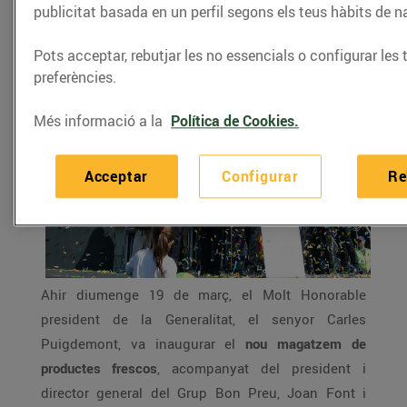
publicitat basada en un perfil segons els teus hàbits de 
20/de març/2017
Pots acceptar, rebutjar les no essencials o configurar les 
preferències.
Més informació a la
Política de Cookies.
Acceptar
Configurar
Re
Ahir diumenge 19 de març, el Molt Honorable
president de la Generalitat, el senyor Carles
Puigdemont, va inaugurar el
nou magatzem de
productes frescos
, acompanyat del president i
director general del Grup Bon Preu, Joan Font i