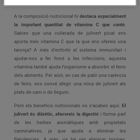
beneficis per a la salut.
A la composició nutricional hi
destaca especialment
la important quantitat de vitamina C que conté
.
Sabies que una cullerada de julivert picat ens
aporta més vitamina C que la que ens ofereix una
taronja? A més d’enfortir el sistema immunitari i
ajudar-nos a fer front a les infeccions, aquesta
vitamina també ajuda l’organisme a absorbir el ferro
dels aliments. Per això, en cas de patir una carència
de ferro, ens convé afegir una mica de julivert als
plats de carn o de llegum.
Però els beneficis nutricionals no s’acaben aquí.
El
julivert és diürètic, afavoreix la digestió
i forma part
de les herbes aromàtiques amb propietats
carminatives, ja que ajuda a eliminar les
flatulències. A més, va bé per eliminar toxines,