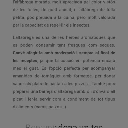
l’alfàbrega morada, molt apreciada pel color vistós
de les fulles, de gust anisat, i l’alfàbrega de fulla
petita, poc preuada a la cuina, però molt valorada
per la capacitat de repel•lir els insectes.
L’alfàbrega és una de les herbes aromàtiques que
es poden consumir tant fresques com seques.
Convé afegir-la amb moderació i sempre al final de
les receptes
, ja que la cocció en potencia encara
més el gust. És l’opció perfecta per acompanyar
amanides de tomàquet amb formatge, per donar
sabor als plats de pasta i a les pizzes… També pots
preparar una barreja d’alfàbrega amb oli d’oliva o all
picat i fer-la servir com a condiment de tot tipus
d’aliments (carns, peixos…).
Romaní
: dona un toc