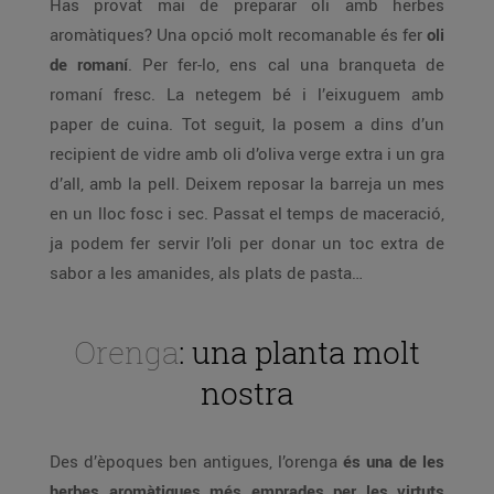
Has provat mai de preparar oli amb herbes
aromàtiques? Una opció molt recomanable és fer
oli
de romaní
. Per fer-lo, ens cal una branqueta de
romaní fresc. La netegem bé i l’eixuguem amb
paper de cuina. Tot seguit, la posem a dins d’un
recipient de vidre amb oli d’oliva verge extra i un gra
d’all, amb la pell. Deixem reposar la barreja un mes
en un lloc fosc i sec. Passat el temps de maceració,
ja podem fer servir l’oli per donar un toc extra de
sabor a les amanides, als plats de pasta…
Orenga
: una planta molt
nostra
Des d’èpoques ben antigues, l’orenga
és una de les
herbes aromàtiques més emprades per les virtuts