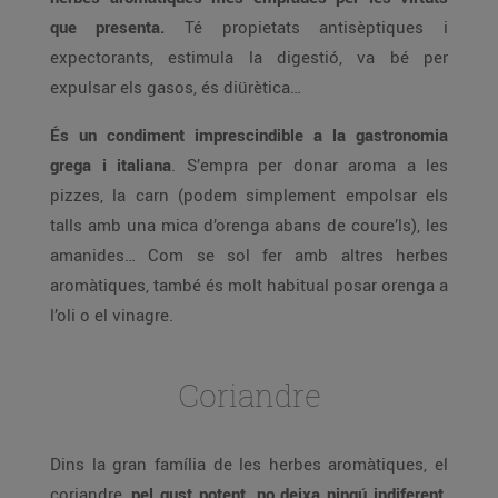
que presenta.
Té propietats antisèptiques i
expectorants, estimula la digestió, va bé per
expulsar els gasos, és diürètica…
És un condiment imprescindible a la gastronomia
grega i italiana
. S’empra per donar aroma a les
pizzes, la carn (podem simplement empolsar els
talls amb una mica d’orenga abans de coure’ls), les
amanides… Com se sol fer amb altres herbes
aromàtiques, també és molt habitual posar orenga a
l’oli o el vinagre.
Coriandre
Dins la gran família de les herbes aromàtiques, el
coriandre,
pel gust potent, no deixa ningú indiferent.