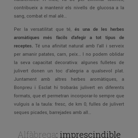
contribueix a mantenir els nivells de glucosa a la
sang, combat el mal alè…
Per la versatilitat que té,
és una de les herbes
aromàtiques més fàcils d’afegir a tot tipus de
receptes.
Té una afinitat natural amb l’all i serveix
per amanir patates, carn, peix… I no podem oblidar
la seva capacitat decorativa: algunes fulletes de
julivert donen un toc d’alegria a qualsevol plat.
Juntament amb altres herbes aromàtiques, a
Bonpreu i Esclat hi trobaràs julivert en diferents
formats, que et permetran incorporar-lo sempre que
vulguis a la taula: fresc, de km 0, fulles de julivert
seques picades, barrejades amb all…
Alfàbrega
: imprescindible