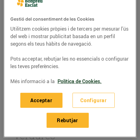
Gestió del consentiment de les Cookies
Utilitzem cookies pròpies i de tercers per mesurar l’ús
del web i mostrar publicitat basada en un perfil
segons els teus hàbits de navegació.
Pots acceptar, rebutjar les no essencials o configurar
les teves preferències.
Més informació a la
Política de Cookies.
RECEPTES
Acceptar
Configurar
Hummus de pèsols i
menta per sucar amb
Rebutjar
bastonets de pa i
verdures