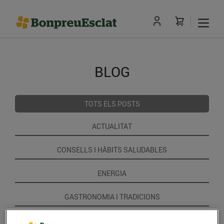
BLOG
TOTS ELS POSTS
ACTUALITAT
CONSELLS I HÀBITS SALUDABLES
ENERGIA
GASTRONOMIA I TRADICIONS
RECEPTES