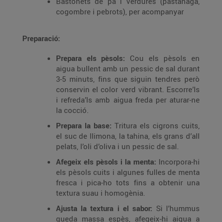
Bastonets de pa i verdures (pastanaga,
cogombre i pebrots), per acompanyar
Preparació:
Prepara els pèsols:
Cou els pèsols en
aigua bullent amb un pessic de sal durant
3-5 minuts, fins que siguin tendres però
conservin el color verd vibrant. Escorre’ls
i refreda’ls amb aigua freda per aturar-ne
la cocció.
Prepara la base:
Tritura els cigrons cuits,
el suc de llimona, la tahina, els grans d’all
pelats, l’oli d’oliva i un pessic de sal.
Afegeix els pèsols i la menta:
Incorpora-hi
els pèsols cuits i algunes fulles de menta
fresca i pica-ho tots fins a obtenir una
textura suau i homogènia.
Ajusta la textura i el sabor:
Si l’hummus
queda massa espès, afegeix-hi aigua a