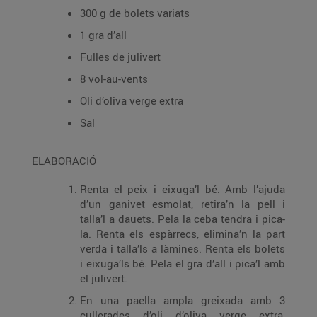
300 g de bolets variats
1 gra d’all
Fulles de julivert
8 vol-au-vents
Oli d’oliva verge extra
Sal
ELABORACIÓ
Renta el peix i eixuga’l bé. Amb l’ajuda
d’un ganivet esmolat, retira’n la pell i
talla’l a dauets. Pela la ceba tendra i pica-
la. Renta els espàrrecs, elimina’n la part
verda i talla’ls a làmines. Renta els bolets
i eixuga’ls bé. Pela el gra d’all i pica’l amb
el julivert.
En una paella ampla greixada amb 3
cullerades d’oli d’oliva verge extra,