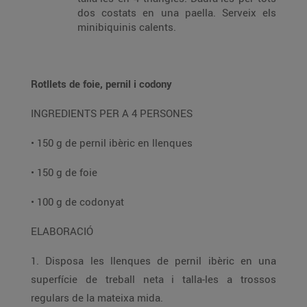
dos costats en una paella. Serveix els
minibiquinis calents.
Rotllets de foie, pernil i codony
INGREDIENTS PER A 4 PERSONES
• 150 g de pernil ibèric en llenques
• 150 g de foie
• 100 g de codonyat
ELABORACIÓ
1. Disposa les llenques de pernil ibèric en una
superfície de treball neta i talla-les a trossos
regulars de la mateixa mida.