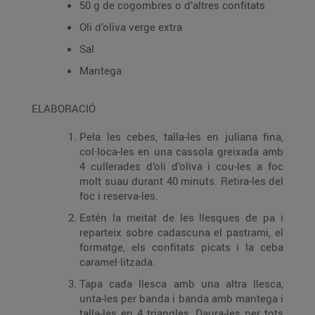
50 g de cogombres o d’altres confitats
Oli d’oliva verge extra
Sal
Mantega
ELABORACIÓ
Pela les cebes, talla-les en juliana fina,
col·loca-les en una cassola greixada amb
4 cullerades d’oli d’oliva i cou-les a foc
molt suau durant 40 minuts. Retira-les del
foc i reserva-les.
Estén la meitat de les llesques de pa i
reparteix sobre cadascuna el pastrami, el
formatge, els confitats picats i la ceba
caramel·litzada.
Tapa cada llesca amb una altra llesca,
unta-les per banda i banda amb mantega i
talla-les en 4 triangles. Daura-les per tots