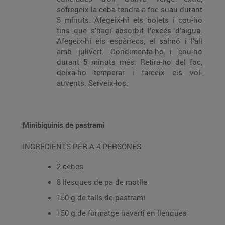
sofregeix la ceba tendra a foc suau durant
5 minuts. Afegeix-hi els bolets i cou-ho
fins que s’hagi absorbit l’excés d’aigua.
Afegeix-hi els espàrrecs, el salmó i l’all
amb julivert. Condimenta-ho i cou-ho
durant 5 minuts més. Retira-ho del foc,
deixa-ho temperar i farceix els vol-
auvents. Serveix-los.
Minibiquinis de pastrami
INGREDIENTS PER A 4 PERSONES
2 cebes
8 llesques de pa de motlle
150 g de talls de pastrami
150 g de formatge havarti en llenques