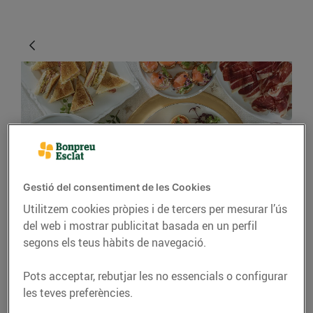
Gestió del consentiment de les Cookies
RECEPTES
Utilitzem cookies pròpies i de tercers per mesurar l’ús
del web i mostrar publicitat basada en un perfil
Idees d'entrants
segons els teus hàbits de navegació.
nadalencs
Pots acceptar, rebutjar les no essencials o configurar
20/de desembre/2017
les teves preferències.