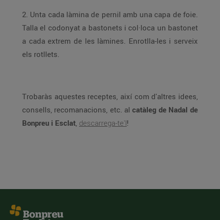
2. Unta cada làmina de pernil amb una capa de foie.
Talla el codonyat a bastonets i col·loca un bastonet
a cada extrem de les làmines. Enrotlla-les i serveix
els rotllets.
Trobaràs aquestes receptes, així com d'altres idees,
consells, recomanacions, etc. al
catàleg de Nadal de
Bonpreu i Esclat
,
descarrega-te'l
!