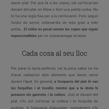
darrer plat. Pel que fa a les copes, cal col•locar-les
davant del plat, en filera o fent una petita corba. No
hi ha una regla fixa per a la col•locació. Pots seguir
l’ordre de servei, ordenar-les de més gran a més
petita…
El millor és posar només les copes que siguin
imprescindibles
per no sobrecarregar la taula.
Cada cosa al seu lloc
Per parar la taula perfecta, val la pena saber on ha
d’anar cadascun dels elements que farem servir
durant l’àpat. En general,
a l’esquerra del plat hi van
les forquilles i el tovalló, mentre que a la dreta hi
posarem els ganivets i la cullera
. Just al davant del
plat, s’hi sol col•locar la cullera i la forquilla de
postres. A l’esquerra d’aquestes, normalment s’hi