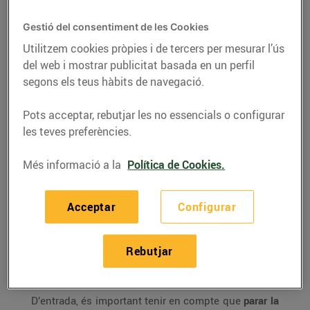
Gestió del consentiment de les Cookies
Seure al voltant d’una taula parada amb gust és tot
Utilitzem cookies pròpies i de tercers per mesurar l’ús
un plaer. En aquest sentit,
una bona decoració és
del web i mostrar publicitat basada en un perfil
imprescindible per afavorir que els convidats se
segons els teus hàbits de navegació.
sentin a gust
i gaudeixin del menjar que els
Pots acceptar, rebutjar les no essencials o configurar
ofereixes. Tot seguit t’expliquem alguns aspectes
les teves preferències.
clau per tal que la decoració de la teva taula llueixi
espectacular.
Més informació a la
Política de Cookies.
Una bona decoració no es
Acceptar
Configurar
pot improvisar
Rebutjar
D’entrada, és important tenir en compte que
parar la