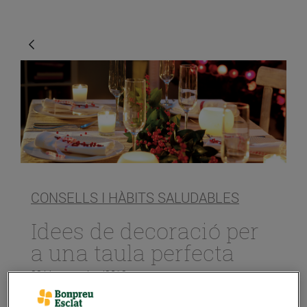
CONSELLS I HÀBITS SALUDABLES
Idees de decoració per
a una taula perfecta
23/de novembre/2018