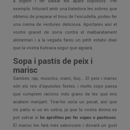
a digerir i fer baixar els àpats copiosos. Per
exemple, triturant amb una batedora les sobres que
obteniu de preparar el brou de l'escudella, podeu fer
una crema de verdures deliciosa. Aportareu així el
vostre granet de sorra contra el malbaratament
alimentari i a la vegada fareu un petit estalvi diari
que la vostra butxaca segur que agrairà.
Sopa i pastís de peix i
marisc
Gambes, rap, musclos, cranc, lluç... El peix i marisc
són els reis d'aquestes festes, i molts cops passa
que comprem racions més grans de les que ens
acabem menjant. Tirar-ho seria un pecat, així que
no patiu si us en sobra, ja que la vostra ànima es
pot salvar si
ho aprofiteu per fer sopes o pastissos
.
El marisc les farà més saboroses i donarà un gust