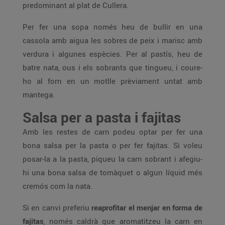
predominant al plat de Cullera.
Per fer una sopa només heu de bullir en una
cassola amb aigua les sobres de peix i marisc amb
verdura i algunes espècies. Per al pastís, heu de
batre nata, ous i els sobrants que tingueu, i coure-
ho al forn en un motlle prèviament untat amb
mantega.
Salsa per a pasta i fajitas
Amb les restes de carn podeu optar per fer una
bona salsa per la pasta o per fer fajitas. Si voleu
posar-la a la pasta, piqueu la carn sobrant i afegiu-
hi una bona salsa de tomàquet o algun líquid més
cremós com la nata.
Si en canvi preferiu
reaprofitar el menjar en forma de
fajitas
, només caldrà que aromatitzeu la carn en