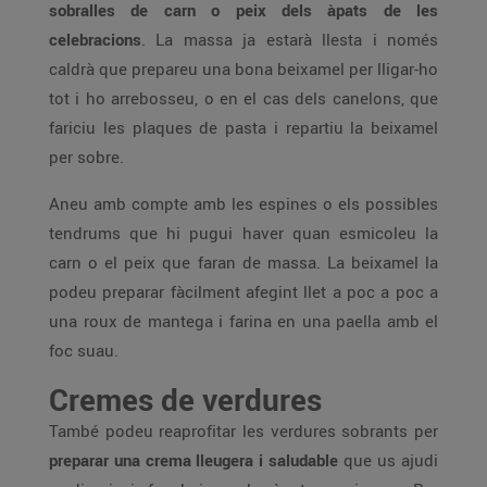
sobralles de carn o peix dels àpats de les
celebracions
. La massa ja estarà llesta i només
caldrà que prepareu una bona beixamel per lligar-ho
tot i ho arrebosseu, o en el cas dels canelons, que
fariciu les plaques de pasta i repartiu la beixamel
per sobre.
Aneu amb compte amb les espines o els possibles
tendrums que hi pugui haver quan esmicoleu la
carn o el peix que faran de massa. La beixamel la
podeu preparar fàcilment afegint llet a poc a poc a
una roux de mantega i farina en una paella amb el
foc suau.
Cremes de verdures
També podeu reaprofitar les verdures sobrants per
preparar una crema lleugera i saludable
que us ajudi