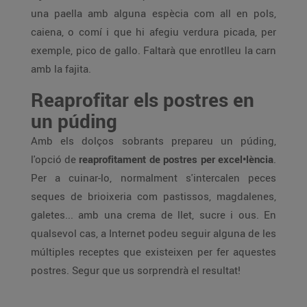
una paella amb alguna espècia com all en pols,
caiena, o comí i que hi afegiu verdura picada, per
exemple, pico de gallo. Faltarà que enrotlleu la carn
amb la fajita.
Reaprofitar els postres en
un púding
Amb els dolços sobrants prepareu un púding,
l'opció de
reaprofitament de postres per excel•lència
.
Per a cuinar-lo, normalment s'intercalen peces
seques de brioixeria com pastissos, magdalenes,
galetes... amb una crema de llet, sucre i ous. En
qualsevol cas, a Internet podeu seguir alguna de les
múltiples receptes que existeixen per fer aquestes
postres. Segur que us sorprendrà el resultat!