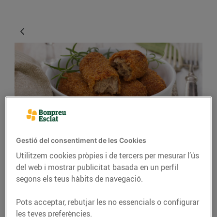
CONSELLS I HÀBITS SALUDABLES
Gestió del consentiment de les Cookies
Utilitzem cookies pròpies i de tercers per mesurar l’ús
Idees per aprofitar les
del web i mostrar publicitat basada en un perfil
sobres de Nadal
segons els teus hàbits de navegació.
24/de desembre/2018
Pots acceptar, rebutjar les no essencials o configurar
les teves preferències.