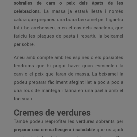
sobralles de carn o peix dels àpats de les
celebracions
. La massa ja estarà llesta i només
caldrà que prepareu una bona beixamel per lligar-ho
tot i ho arrebosseu, o en el cas dels canelons, que
fariciu les plaques de pasta i repartiu la beixamel
per sobre.
Aneu amb compte amb les espines o els possibles
tendrums que hi pugui haver quan esmicoleu la
carn o el peix que faran de massa. La beixamel la
podeu preparar fàcilment afegint llet a poc a poc a
una roux de mantega i farina en una paella amb el
foc suau.
Cremes de verdures
També podeu reaprofitar les verdures sobrants per
preparar una crema lleugera i saludable
que us ajudi