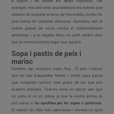
a digerir i fer baixar els àpats copiosos. Per
exemple, triturant amb una batedora les sobres que
obteniu de preparar el brou de l'escudella, podeu fer
una crema de verdures deliciosa. Aportareu així el
vostre granet de sorra contra el malbaratament
alimentari i a la vegada fareu un petit estalvi diari
que la vostra butxaca segur que agrairà.
Sopa i pastís de peix i
marisc
Gambes, rap, musclos, cranc, lluç... El peix i marisc
són els reis d'aquestes festes, i molts cops passa
que comprem racions més grans de les que ens
acabem menjant. Tirar-ho seria un pecat, així que
no patiu si us en sobra, ja que la vostra ànima es
pot salvar si
ho aprofiteu per fer sopes o pastissos
.
El marisc les farà més saboroses i donarà un gust