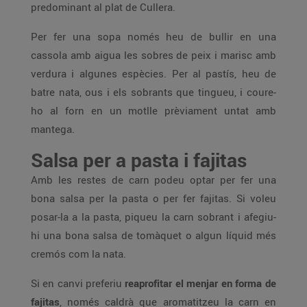
predominant al plat de Cullera.
Per fer una sopa només heu de bullir en una
cassola amb aigua les sobres de peix i marisc amb
verdura i algunes espècies. Per al pastís, heu de
batre nata, ous i els sobrants que tingueu, i coure-
ho al forn en un motlle prèviament untat amb
mantega.
Salsa per a pasta i fajitas
Amb les restes de carn podeu optar per fer una
bona salsa per la pasta o per fer fajitas. Si voleu
posar-la a la pasta, piqueu la carn sobrant i afegiu-
hi una bona salsa de tomàquet o algun líquid més
cremós com la nata.
Si en canvi preferiu
reaprofitar el menjar en forma de
fajitas
, només caldrà que aromatitzeu la carn en