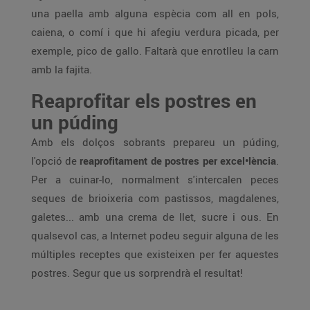
una paella amb alguna espècia com all en pols,
caiena, o comí i que hi afegiu verdura picada, per
exemple, pico de gallo. Faltarà que enrotlleu la carn
amb la fajita.
Reaprofitar els postres en
un púding
Amb els dolços sobrants prepareu un púding,
l'opció de
reaprofitament de postres per excel•lència
.
Per a cuinar-lo, normalment s'intercalen peces
seques de brioixeria com pastissos, magdalenes,
galetes... amb una crema de llet, sucre i ous. En
qualsevol cas, a Internet podeu seguir alguna de les
múltiples receptes que existeixen per fer aquestes
postres. Segur que us sorprendrà el resultat!