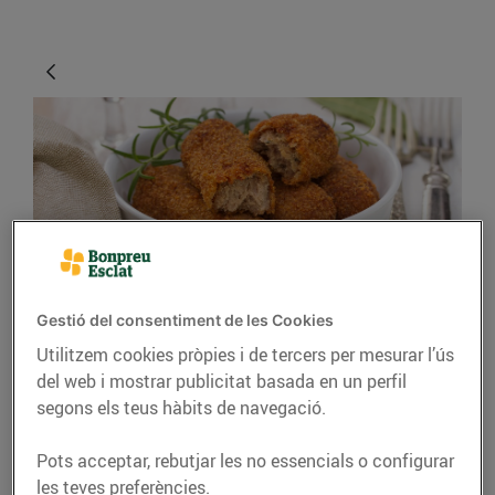
CONSELLS I HÀBITS SALUDABLES
Gestió del consentiment de les Cookies
Utilitzem cookies pròpies i de tercers per mesurar l’ús
Idees per aprofitar les
del web i mostrar publicitat basada en un perfil
sobres de Nadal
segons els teus hàbits de navegació.
24/de desembre/2018
Pots acceptar, rebutjar les no essencials o configurar
les teves preferències.