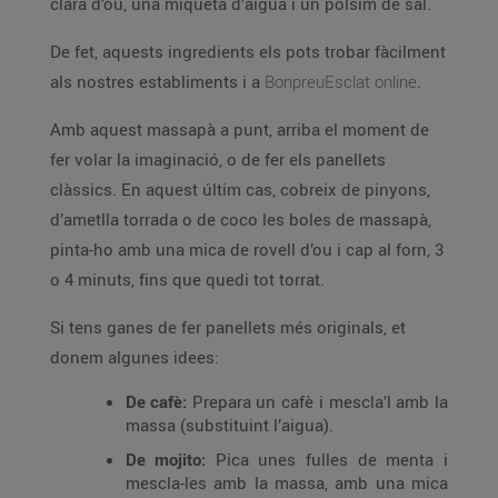
clara d’ou, una miqueta d’aigua i un polsim de sal.
De fet, aquests ingredients els pots trobar fàcilment
als nostres establiments i a
BonpreuEsclat online
.
Amb aquest massapà a punt, arriba el moment de
fer volar la imaginació, o de fer els panellets
clàssics. En aquest últim cas, cobreix de pinyons,
d’ametlla torrada o de coco les boles de massapà,
pinta-ho amb una mica de rovell d’ou i cap al forn, 3
o 4 minuts, fins que quedi tot torrat.
Si tens ganes de fer panellets més originals, et
donem algunes idees:
De cafè:
Prepara un cafè i mescla’l amb la
massa (substituint l’aigua).
De mojito:
Pica unes fulles de menta i
mescla-les amb la massa, amb una mica