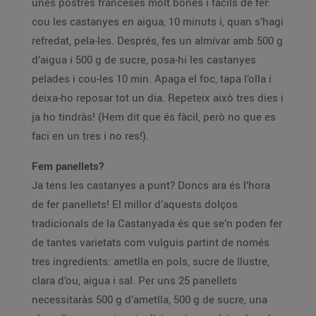
unes postres franceses molt bones i fàcils de fer:
cou les castanyes en aigua, 10 minuts i, quan s’hagi
refredat, pela-les. Després, fes un almívar amb 500 g
d’aigua i 500 g de sucre, posa-hi les castanyes
pelades i cou-les 10 min. Apaga el foc, tapa l’olla i
deixa-ho reposar tot un dia. Repeteix això tres dies i
ja ho tindràs! (Hem dit que és fàcil, però no que es
faci en un tres i no res!).
Fem panellets?
Ja tens les castanyes a punt? Doncs ara és l’hora
de fer panellets! El millor d’aquests dolços
tradicionals de la Castanyada és que se’n poden fer
de tantes varietats com vulguis partint de només
tres ingredients: ametlla en pols, sucre de llustre,
clara d’ou, aigua i sal. Per uns 25 panellets
necessitaràs 500 g d’ametlla, 500 g de sucre, una