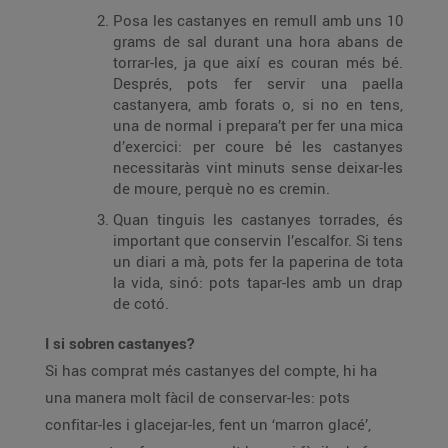
Posa les castanyes en remull amb uns 10
grams de sal durant una hora abans de
torrar-les, ja que així es couran més bé.
Després, pots fer servir una paella
castanyera, amb forats o, si no en tens,
una de normal i prepara’t per fer una mica
d’exercici: per coure bé les castanyes
necessitaràs vint minuts sense deixar-les
de moure, perquè no es cremin.
Quan tinguis les castanyes torrades, és
important que conservin l’escalfor. Si tens
un diari a mà, pots fer la paperina de tota
la vida, sinó: pots tapar-les amb un drap
de cotó.
I si sobren castanyes?
Si has comprat més castanyes del compte, hi ha
una manera molt fàcil de conservar-les: pots
confitar-les i glacejar-les, fent un ‘marron glacé’,