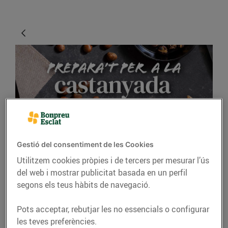
Gestió del consentiment de les Cookies
GASTRONOMIA I TRADICIONS
Utilitzem cookies pròpies i de tercers per mesurar l’ús
Idees per celebrar la
del web i mostrar publicitat basada en un perfil
Castanyada a casa
segons els teus hàbits de navegació.
13/d’octubre/2023
Pots acceptar, rebutjar les no essencials o configurar
les teves preferències.