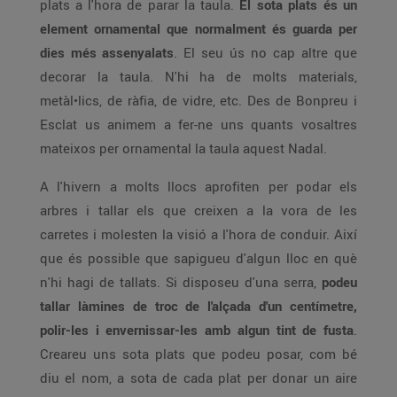
plats a l'hora de parar la taula.
El sota plats és un
element ornamental que normalment és guarda per
dies més assenyalats
. El seu ús no cap altre que
decorar la taula. N'hi ha de molts materials,
metàl•lics, de ràfia, de vidre, etc. Des de Bonpreu i
Esclat us animem a fer-ne uns quants vosaltres
mateixos per ornamental la taula aquest Nadal.
A l'hivern a molts llocs aprofiten per podar els
arbres i tallar els que creixen a la vora de les
carretes i molesten la visió a l'hora de conduir. Així
que és possible que sapigueu d'algun lloc en què
n'hi hagi de tallats. Si disposeu d'una serra,
podeu
tallar làmines de troc de l'alçada d'un centímetre,
polir-les i envernissar-les amb algun tint de fusta
.
Creareu uns sota plats que podeu posar, com bé
diu el nom, a sota de cada plat per donar un aire