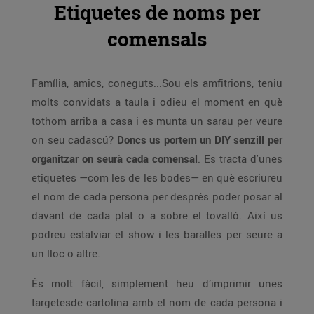
Etiquetes de noms per
comensals
Família, amics, coneguts...Sou els amfitrions, teniu
molts convidats a taula i odieu el moment en què
tothom arriba a casa i es munta un sarau per veure
on seu cadascú?
Doncs us portem un DIY senzill per
organitzar on seurà cada comensal
. Es tracta d'unes
etiquetes —com les de les bodes— en què escriureu
el nom de cada persona per després poder posar al
davant de cada plat o a sobre el tovalló. Així us
podreu estalviar el show i les baralles per seure a
un lloc o altre.
És molt fàcil, simplement heu d’imprimir unes
targetesde cartolina amb el nom de cada persona i