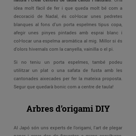
idea molt fàcil de fer i que queda molt bé com a
decoració de Nadal, és col•locar unes pedretes
blanques al fons d'un porta espelmes tipus copa,
afegir unes pinyes pintades amb esprai blanc i
col•locar una espelma aromàtica al mig. Millor si és
d'olors hivernals com la canyella, vainilla o el pi.
Si no teniu un porta espelmes, també podeu
utilitzar un plat o una safata de fusta amb les
cantonades aixecades per fer la mateixa proposta.
Segur que quedarà bonic com a centre de taula!
Arbres d’origami DIY
Al Japó són uns experts de l'origami, l'art de plegar
paper i crear des de figuretes a grans escultures,