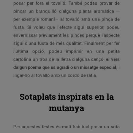
posar per fora el tovalló. També podeu provar de
pinçar un branquilló d'alguna planta aromàtica —
per exemple romaní— al tovalló amb una pinça de
fusta. Si voleu que l'efecte sigui superior, podeu
envernissar prèviament les pinces perquè l'aspecte
sigui d'una fusta de més qualitat. Finalment per fer
l'última opció, podeu imprimir en una petita
cartolina un tros de la lletra d'alguna cançó,
el vers
d'algun poema que us agradi o un missatge especial
, i
lligar-ho al tovalló amb un cordó de ràfia.
Sotaplats inspirats en la
mutanya
Per aquestes festes és molt habitual posar un sota