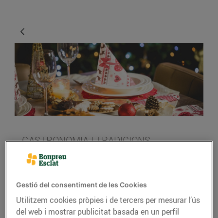
GASTRONOMIA I TRADICIONS
Idees per decorar la
taula al Nadal
Gestió del consentiment de les Cookies
21/de desembre/2018
Utilitzem cookies pròpies i de tercers per mesurar l’ús
del web i mostrar publicitat basada en un perfil