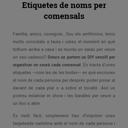
Etiquetes de noms per
comensals
Família, amics, coneguts...Sou els amfitrions, teniu
molts convidats a taula i odieu el moment en què
tothom arriba a casa i es munta un sarau per veure
on seu cadascú?
Doncs us portem un DIY senzill per
organitzar on seurà cada comensal
. Es tracta d'unes
etiquetes —com les de les bodes— en què escriureu
el nom de cada persona per després poder posar al
davant de cada plat o a sobre el tovalló. Així us
podreu estalviar el show i les baralles per seure a
un lloc o altre.
És molt fàcil, simplement heu d’imprimir unes
targetesde cartolina amb el nom de cada persona i