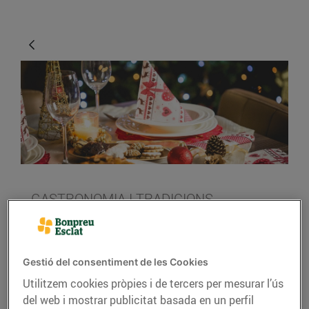
GASTRONOMIA I TRADICIONS
Idees per decorar la
taula al Nadal
Gestió del consentiment de les Cookies
21/de desembre/2018
Utilitzem cookies pròpies i de tercers per mesurar l’ús
del web i mostrar publicitat basada en un perfil