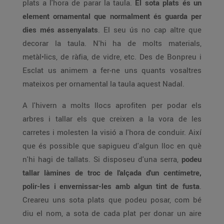
plats a l'hora de parar la taula.
El sota plats és un
element ornamental que normalment és guarda per
dies més assenyalats
. El seu ús no cap altre que
decorar la taula. N'hi ha de molts materials,
metàl•lics, de ràfia, de vidre, etc. Des de Bonpreu i
Esclat us animem a fer-ne uns quants vosaltres
mateixos per ornamental la taula aquest Nadal.
A l'hivern a molts llocs aprofiten per podar els
arbres i tallar els que creixen a la vora de les
carretes i molesten la visió a l'hora de conduir. Així
que és possible que sapigueu d'algun lloc en què
n'hi hagi de tallats. Si disposeu d'una serra,
podeu
tallar làmines de troc de l'alçada d'un centímetre,
polir-les i envernissar-les amb algun tint de fusta
.
Creareu uns sota plats que podeu posar, com bé
diu el nom, a sota de cada plat per donar un aire