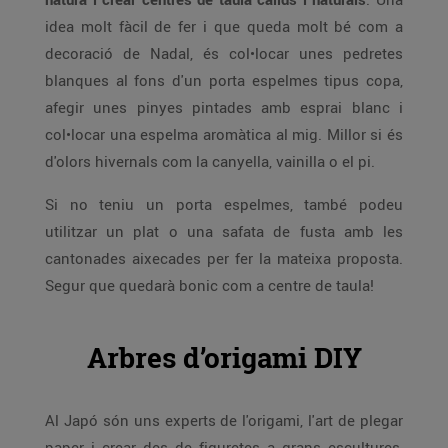
idea molt fàcil de fer i que queda molt bé com a
decoració de Nadal, és col•locar unes pedretes
blanques al fons d'un porta espelmes tipus copa,
afegir unes pinyes pintades amb esprai blanc i
col•locar una espelma aromàtica al mig. Millor si és
d'olors hivernals com la canyella, vainilla o el pi.
Si no teniu un porta espelmes, també podeu
utilitzar un plat o una safata de fusta amb les
cantonades aixecades per fer la mateixa proposta.
Segur que quedarà bonic com a centre de taula!
Arbres d’origami DIY
Al Japó són uns experts de l'origami, l'art de plegar
paper i crear des de figuretes a grans escultures,