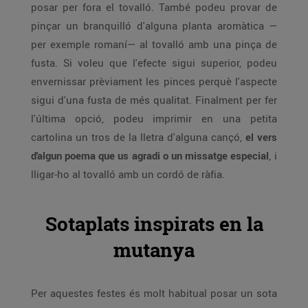
posar per fora el tovalló. També podeu provar de
pinçar un branquilló d'alguna planta aromàtica —
per exemple romaní— al tovalló amb una pinça de
fusta. Si voleu que l'efecte sigui superior, podeu
envernissar prèviament les pinces perquè l'aspecte
sigui d'una fusta de més qualitat. Finalment per fer
l'última opció, podeu imprimir en una petita
cartolina un tros de la lletra d'alguna cançó,
el vers
d'algun poema que us agradi o un missatge especial
, i
lligar-ho al tovalló amb un cordó de ràfia.
Sotaplats inspirats en la
mutanya
Per aquestes festes és molt habitual posar un sota