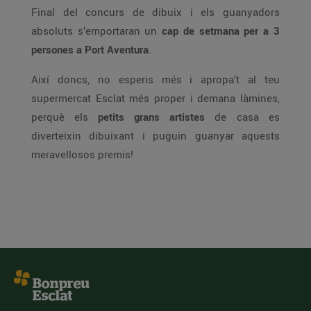
Final del concurs de dibuix i els guanyadors
absoluts s’emportaran un
cap de setmana per a 3
persones a Port Aventura
.
Així doncs, no esperis més i apropa’t al teu
supermercat Esclat més proper i demana làmines,
perquè els
petits grans artistes
de casa es
diverteixin dibuixant i puguin guanyar aquests
meravellosos premis!