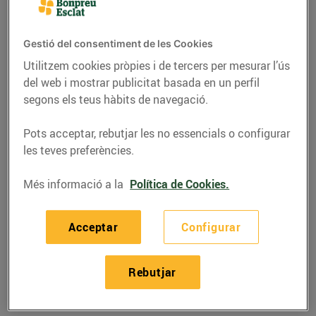
Gestió del consentiment de les Cookies
Utilitzem cookies pròpies i de tercers per mesurar l’ús
del web i mostrar publicitat basada en un perfil
segons els teus hàbits de navegació.
Pots acceptar, rebutjar les no essencials o configurar
les teves preferències.
Més informació a la
Política de Cookies.
ACTUALITAT
Acceptar
Configurar
Ja és aquí el 21è
concurs de dibuix
Rebutjar
infantil d’Esclat!
09/d’agost/2017