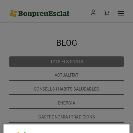
BLOG
TOTS ELS POSTS
ACTUALITAT
CONSELLS I HÀBITS SALUDABLES
ENERGIA
GASTRONOMIA I TRADICIONS
RECEPTES