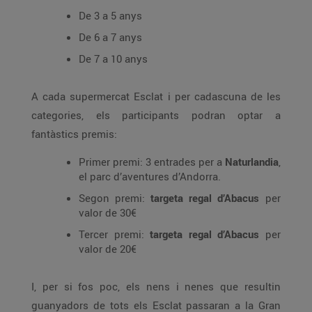
De 3 a 5 anys
De 6 a 7 anys
De 7 a 10 anys
A cada supermercat Esclat i per cadascuna de les
categories, els participants podran optar a
fantàstics premis:
Primer premi: 3 entrades per a
Naturlandia
,
el parc d’aventures d’Andorra.
Segon premi:
targeta regal d’Abacus
per
valor de 30€
Tercer premi:
targeta regal d’Abacus
per
valor de 20€
I, per si fos poc, els nens i nenes que resultin
guanyadors de tots els Esclat passaran a la Gran