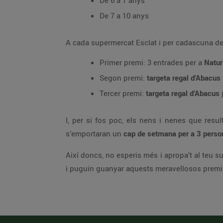
De 6 a 7 anys
De 7 a 10 anys
A cada supermercat Esclat i per cadascuna de l
Primer premi: 3 entrades per a
Natur
Segon premi:
targeta regal d’Abacus
Tercer premi:
targeta regal d’Abacus
I, per si fos poc, els nens i nenes que resu
s’emportaran un
cap de setmana per a 3 perso
Així doncs, no esperis més i apropa’t al teu 
i puguin guanyar aquests meravellosos premi