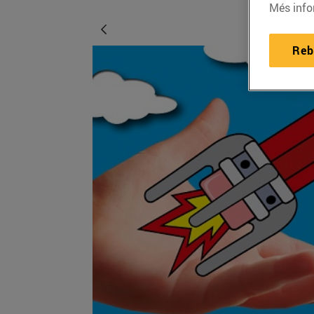
Més info
Reb