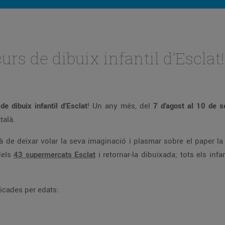
urs de dibuix infantil d’Esclat!
e dibuix infantil d’Esclat
! Un any més, del
7 d’agost al 10 de 
talà.
rà de deixar volar la seva imaginació i plasmar sobre el paper la s
dels
43 supermercats Esclat
i retornar-la dibuixada; tots els in
ficades per edats: