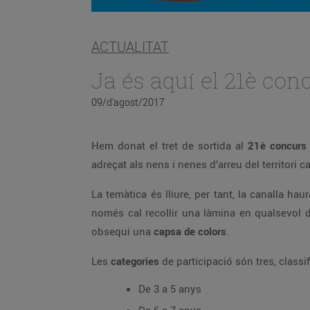
ACTUALITAT
Ja és aquí el 21è conc
09/d’agost/2017
Hem donat el tret de sortida al
21è concurs d
adreçat als nens i nenes d’arreu del territori ca
La temàtica és lliure, per tant, la canalla hau
només cal recollir una làmina en qualsevol 
obsequi una
capsa de colors
.
Les
categories
de participació són tres, classi
De 3 a 5 anys