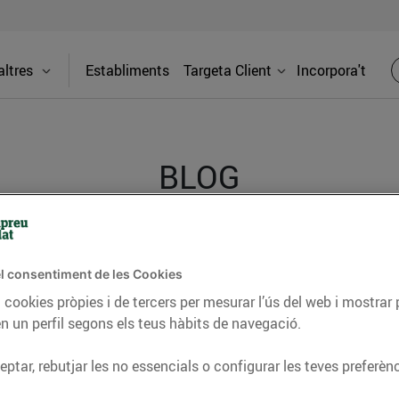
ltres
Establiments
Targeta Client
Incorpora't
BLOG
ceptes, consells nutricionals, informació d’actualitat
l consentiment de les Cookies
del nostre territori i molts altres temes.
 cookies pròpies i de tercers per mesurar l’ús del web i mostrar 
n un perfil segons els teus hàbits de navegació.
TAT
CONSELLS I HÀBITS SALUDABLES
ENERGIA
GASTRONOMIA
ptar, rebutjar les no essencials o configurar les teves preferènc