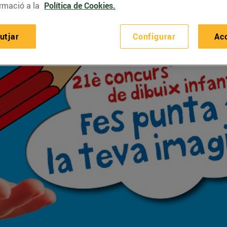
rmació a la
Política de Cookies.
utjar
Configurar
Ac