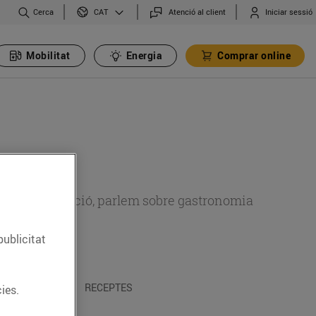
Cerca
Atenció al client
Iniciar sessió
CAT
Mobilitat
Energia
Comprar online
 sobre alimentació, parlem sobre gastronomia
publicitat
 I TRADICIONS
RECEPTES
ies.