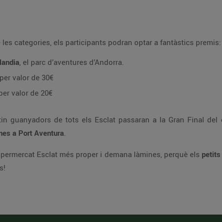
es categories, els participants podran optar a fantàstics premis:
landia
, el parc d’aventures d’Andorra.
per valor de 30€
per valor de 20€
ltin guanyadors de tots els Esclat passaran a la Gran Final de
nes a Port Aventura
.
supermercat Esclat més proper i demana làmines, perquè els
petits
s!