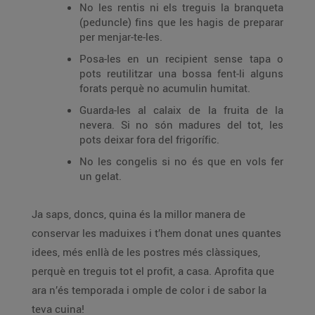
No les rentis ni els treguis la branqueta
(peduncle) fins que les hagis de preparar
per menjar-te-les.
Posa-les en un recipient sense tapa o
pots reutilitzar una bossa fent-li alguns
forats perquè no acumulin humitat.
Guarda-les al calaix de la fruita de la
nevera. Si no són madures del tot, les
pots deixar fora del frigorífic.
No les congelis si no és que en vols fer
un gelat.
Ja saps, doncs, quina és la millor manera de
conservar les maduixes i t’hem donat unes quantes
idees, més enllà de les postres més clàssiques,
perquè en treguis tot el profit, a casa. Aprofita que
ara n’és temporada i omple de color i de sabor la
teva cuina!