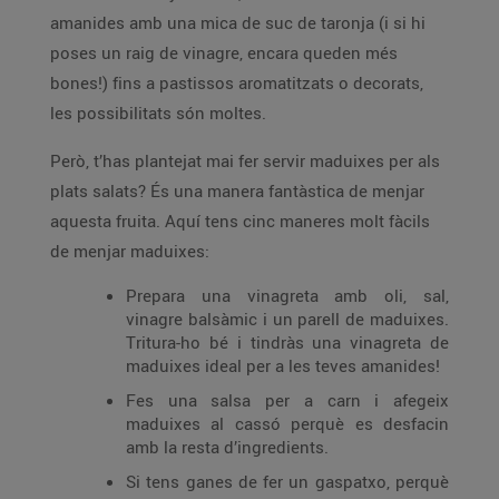
amanides amb una mica de suc de taronja (i si hi
poses un raig de vinagre, encara queden més
bones!) fins a pastissos aromatitzats o decorats,
les possibilitats són moltes.
Però, t’has plantejat mai fer servir maduixes per als
plats salats? És una manera fantàstica de menjar
aquesta fruita. Aquí tens cinc maneres molt fàcils
de menjar maduixes:
Prepara una vinagreta amb oli, sal,
vinagre balsàmic i un parell de maduixes.
Tritura-ho bé i tindràs una vinagreta de
maduixes ideal per a les teves amanides!
Fes una salsa per a carn i afegeix
maduixes al cassó perquè es desfacin
amb la resta d’ingredients.
Si tens ganes de fer un gaspatxo, perquè