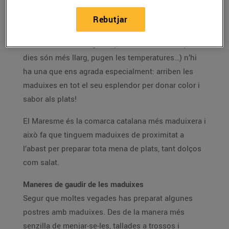
El color i gust irresistibles d’aquesta fruita l’han
Rebutjar
convertit en una de les més esperades de l’any
.
Entre les moltes alegries que ens dona l’abril (els
dies són més llarg, pugen les temperatures…) n’hi
ha una que ens agrada especialment: arriben les
maduixes en tot el seu esplendor per donar color i
sabor als plats!
El Maresme és la comarca catalana més maduixera i
això fa que tinguem maduixes de proximitat a
l’abast per preparar tota mena de plats, tant dolços
com salat.
Maneres de gaudir de les maduixes
Segur que moltes vegades has preparat algunes
postres amb maduixes. Des de la manera més
senzilla de menjar-se-les, tallades a trossos i