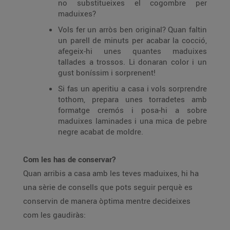
no substitueixes el cogombre per
maduixes?
Vols fer un arròs ben original? Quan faltin
un parell de minuts per acabar la cocció,
afegeix-hi unes quantes maduixes
tallades a trossos. Li donaran color i un
gust boníssim i sorprenent!
Si fas un aperitiu a casa i vols sorprendre
tothom, prepara unes torradetes amb
formatge cremós i posa-hi a sobre
maduixes laminades i una mica de pebre
negre acabat de moldre.
Com les has de conservar?
Quan arribis a casa amb les teves maduixes, hi ha
una sèrie de consells que pots seguir perquè es
conservin de manera òptima mentre decideixes
com les gaudiràs: