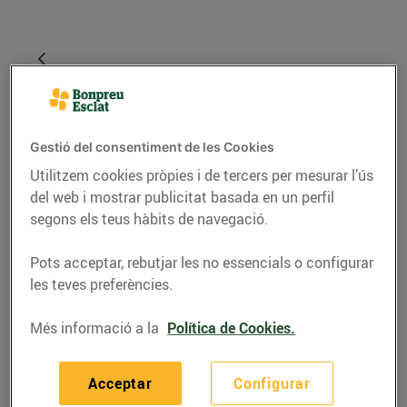
Gestió del consentiment de les Cookies
Utilitzem cookies pròpies i de tercers per mesurar l’ús
del web i mostrar publicitat basada en un perfil
segons els teus hàbits de navegació.
GASTRONOMIA I TRADICIONS
Pots acceptar, rebutjar les no essencials o configurar
les teves preferències.
Ja és temps de
maduixes!
Més informació a la
Política de Cookies.
27/d’abril/2022
Acceptar
Configurar