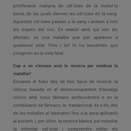
proliferació maligna de cèl·lules de la medul·la
òssia, de les quals deriven les cèl·lules de la sang.
Aquestes cèl·lules passen a la sang i arriben a tots
els òrgans del cos. En relació amb qui són els
afectats, és una malaltia que pot aparèixer a
qualsevol edat. Fins i tot hi ha leucèmies que
s’originen en la vida fetal.
Cap a on s’encara avui la recerca per eradicar la
malaltia?
Encarem el futur des de tres tipus de recerca: la
clínica, basada en el desenvolupament d’assaigs
clínics amb nous fàrmacs antileucèmics o en la
combinació de fàrmacs; la traslacional, és a dir, des
de les troballes al laboratori fins a la seva aplicació
al pacient, i, per últim, la recerca bàsica, per estudiar
la intimitat cel·lular i comprendre millor els