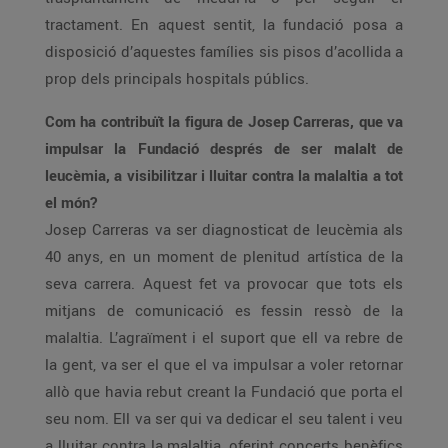
tractament. En aquest sentit, la fundació posa a
disposició d’aquestes famílies sis pisos d’acollida a
prop dels principals hospitals públics.
Com ha contribuït la figura de Josep Carreras, que va
impulsar la Fundació després de ser malalt de
leucèmia, a visibilitzar i lluitar contra la malaltia a tot
el món?
Josep Carreras va ser diagnosticat de leucèmia als
40 anys, en un moment de plenitud artística de la
seva carrera. Aquest fet va provocar que tots els
mitjans de comunicació es fessin ressò de la
malaltia. L’agraïment i el suport que ell va rebre de
la gent, va ser el que el va impulsar a voler retornar
allò que havia rebut creant la Fundació que porta el
seu nom. Ell va ser qui va dedicar el seu talent i veu
a lluitar contra la malaltia, oferint concerts benèfics