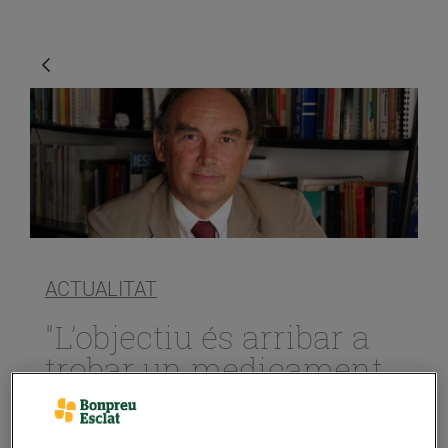
ACTUALITAT
"L’objectiu és arribar a
trobar un medicament
adequat per a cada
tipus de pacient de