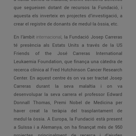
que segueixen dotant de recursos la Fundació, i
aquesta els inverteix en projectes d’investigació, a
crear el registre de donants de medul·la òssia, etc.
En l’àmbit
internacional
, la Fundació Josep Carreras
té presència als Estats Units a través de la US
Friends of the José Carreras International
Leukaemia Foundation, que finança una càtedra de
recerca clínica al Fred Hutchinson Cancer Research
Center. En aquest centre és on va ser tractat Josep
Carreras durant la seva malaltia i on va
desenvolupar la seva carrera el professor Edward
Donnall Thomas, Premi Nobel de Medicina per
haver creat la teràpia del trasplantament de
medul·la òssia. A Europa, la Fundació està present
a Suïssa i a Alemanya, on ha finançat més de 950
projectes, principalment de recerca i d’ajudes