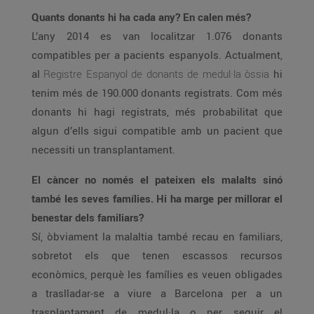
Quants donants hi ha cada any? En calen més?
L’any 2014 es van localitzar 1.076 donants
compatibles per a pacients espanyols. Actualment,
al
Registre Espanyol de donants de medul·la òssia
hi
tenim més de 190.000 donants registrats. Com més
donants hi hagi registrats, més probabilitat que
algun d’ells sigui compatible amb un pacient que
necessiti un transplantament.
El càncer no només el pateixen els malalts sinó
també les seves famílies. Hi ha marge per millorar el
benestar dels familiars?
Sí, òbviament la malaltia també recau en familiars,
sobretot els que tenen escassos recursos
econòmics, perquè les famílies es veuen obligades
a traslladar-se a viure a Barcelona per a un
trasplantament de medul·la o per seguir el