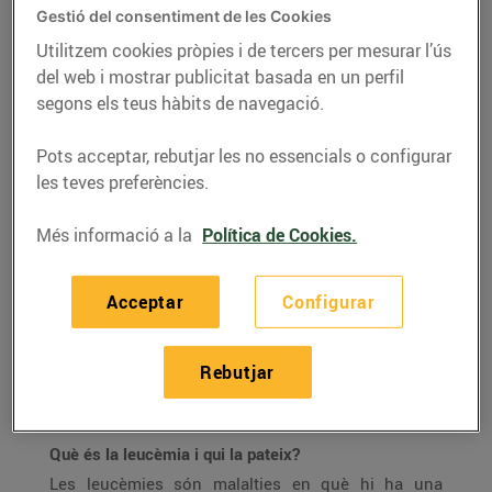
leucèmia"
Gestió del consentiment de les Cookies
Utilitzem cookies pròpies i de tercers per mesurar l’ús
15/de desembre/2015
del web i mostrar publicitat basada en un perfil
segons els teus hàbits de navegació.
ENTREVISTA AL SR.
ANTONI GARCIA
Pots acceptar, rebutjar les no essencials o configurar
les teves preferències.
PRAT, gerent de la
Fundació Josep
Més informació a la
Política de Cookies.
Carreras
Acceptar
Configurar
Gràcies a l’aliança amb Bonpreu i Esclat, part dels
donatius dels clients es destinen al projecte de
Rebutjar
creació i desenvolupament de l’Institut de Recerca
contra la Leucèmia Josep Carreras.
Què és la leucèmia i qui la pateix?
Les leucèmies són malalties en què hi ha una