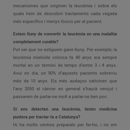
mecanismes que originen la leucèmia i sobre els
quals hem de descobrir tractaments cada vegada
més específics i menys tòxics per al pacient.
Estem lluny de convertir la leucèmia en una malaltia
completament curable?
Pot ser que no estiguem gaire lluny. Per exemple, la
leucèmia mieloide crònica fa 40 anys era sempre
mortal en un termini de temps d’entre 3 i 4 anys.
Avui en dia, un 90% d’aquests pacients sobreviu
més de 10 anys. Els més audaços vaticinen que
l’any 2050 el càncer en general s’haurà vençut i
passarem de parlar-ne molt a parlar-ne ben poc.
Si ens detecten una leucèmia, tenim medicina
puntera per tractar-la a Catalunya?
Hi ha molts centres preparats per fer-ho, i no em