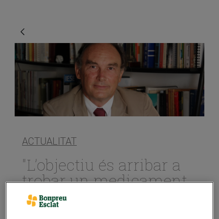
ACTUALITAT
"L’objectiu és arribar a
trobar un medicament
adequat per a cada
tipus de pacient de