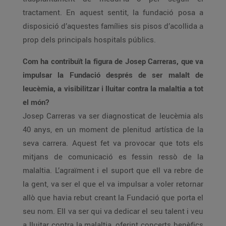
tractament. En aquest sentit, la fundació posa a
disposició d’aquestes famílies sis pisos d’acollida a
prop dels principals hospitals públics.
Com ha contribuït la figura de Josep Carreras, que va
impulsar la Fundació després de ser malalt de
leucèmia, a visibilitzar i lluitar contra la malaltia a tot
el món?
Josep Carreras va ser diagnosticat de leucèmia als
40 anys, en un moment de plenitud artística de la
seva carrera. Aquest fet va provocar que tots els
mitjans de comunicació es fessin ressò de la
malaltia. L’agraïment i el suport que ell va rebre de
la gent, va ser el que el va impulsar a voler retornar
allò que havia rebut creant la Fundació que porta el
seu nom. Ell va ser qui va dedicar el seu talent i veu
a lluitar contra la malaltia, oferint concerts benèfics