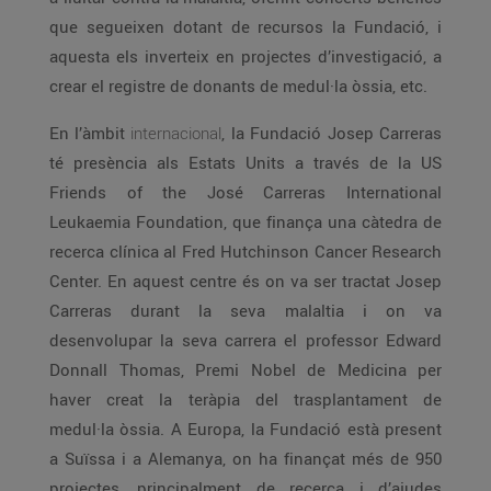
que segueixen dotant de recursos la Fundació, i
aquesta els inverteix en projectes d’investigació, a
crear el registre de donants de medul·la òssia, etc.
En l’àmbit
internacional
, la Fundació Josep Carreras
té presència als Estats Units a través de la US
Friends of the José Carreras International
Leukaemia Foundation, que finança una càtedra de
recerca clínica al Fred Hutchinson Cancer Research
Center. En aquest centre és on va ser tractat Josep
Carreras durant la seva malaltia i on va
desenvolupar la seva carrera el professor Edward
Donnall Thomas, Premi Nobel de Medicina per
haver creat la teràpia del trasplantament de
medul·la òssia. A Europa, la Fundació està present
a Suïssa i a Alemanya, on ha finançat més de 950
projectes, principalment de recerca i d’ajudes