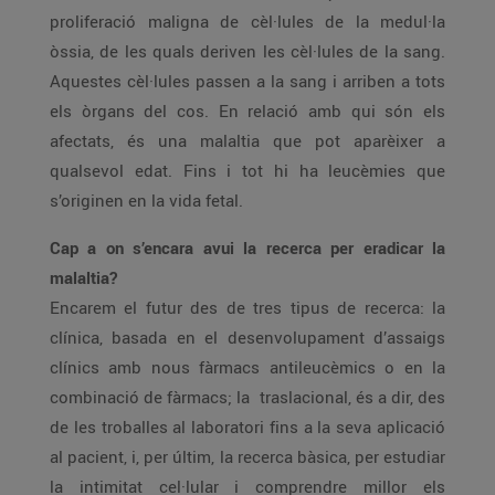
proliferació maligna de cèl·lules de la medul·la
òssia, de les quals deriven les cèl·lules de la sang.
Aquestes cèl·lules passen a la sang i arriben a tots
els òrgans del cos. En relació amb qui són els
afectats, és una malaltia que pot aparèixer a
qualsevol edat. Fins i tot hi ha leucèmies que
s’originen en la vida fetal.
Cap a on s’encara avui la recerca per eradicar la
malaltia?
Encarem el futur des de tres tipus de recerca: la
clínica, basada en el desenvolupament d’assaigs
clínics amb nous fàrmacs antileucèmics o en la
combinació de fàrmacs; la traslacional, és a dir, des
de les troballes al laboratori fins a la seva aplicació
al pacient, i, per últim, la recerca bàsica, per estudiar
la intimitat cel·lular i comprendre millor els