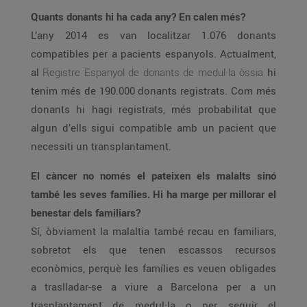
Quants donants hi ha cada any? En calen més?
L’any 2014 es van localitzar 1.076 donants
compatibles per a pacients espanyols. Actualment,
al
Registre Espanyol de donants de medul·la òssia
hi
tenim més de 190.000 donants registrats. Com més
donants hi hagi registrats, més probabilitat que
algun d’ells sigui compatible amb un pacient que
necessiti un transplantament.
El càncer no només el pateixen els malalts sinó
també les seves famílies. Hi ha marge per millorar el
benestar dels familiars?
Sí, òbviament la malaltia també recau en familiars,
sobretot els que tenen escassos recursos
econòmics, perquè les famílies es veuen obligades
a traslladar-se a viure a Barcelona per a un
trasplantament de medul·la o per seguir el