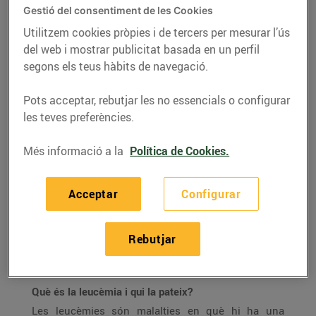
leucèmia"
Gestió del consentiment de les Cookies
Utilitzem cookies pròpies i de tercers per mesurar l’ús
15/de desembre/2015
del web i mostrar publicitat basada en un perfil
segons els teus hàbits de navegació.
ENTREVISTA AL SR.
ANTONI GARCIA
Pots acceptar, rebutjar les no essencials o configurar
les teves preferències.
PRAT, gerent de la
Fundació Josep
Més informació a la
Política de Cookies.
Carreras
Acceptar
Configurar
Gràcies a l’aliança amb Bonpreu i Esclat, part dels
donatius dels clients es destinen al projecte de
Rebutjar
creació i desenvolupament de l’Institut de Recerca
contra la Leucèmia Josep Carreras.
Què és la leucèmia i qui la pateix?
Les leucèmies són malalties en què hi ha una