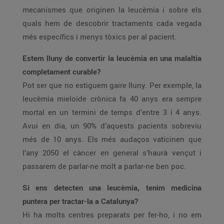
mecanismes que originen la leucèmia i sobre els
quals hem de descobrir tractaments cada vegada
més específics i menys tòxics per al pacient.
Estem lluny de convertir la leucèmia en una malaltia
completament curable?
Pot ser que no estiguem gaire lluny. Per exemple, la
leucèmia mieloide crònica fa 40 anys era sempre
mortal en un termini de temps d’entre 3 i 4 anys.
Avui en dia, un 90% d’aquests pacients sobreviu
més de 10 anys. Els més audaços vaticinen que
l’any 2050 el càncer en general s’haurà vençut i
passarem de parlar-ne molt a parlar-ne ben poc.
Si ens detecten una leucèmia, tenim medicina
puntera per tractar-la a Catalunya?
Hi ha molts centres preparats per fer-ho, i no em