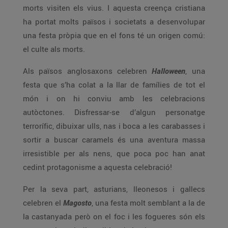
morts visiten els vius. I aquesta creença cristiana
ha portat molts països i societats a desenvolupar
una festa pròpia que en el fons té un origen comú:
el culte als morts.
Als països anglosaxons celebren
Halloween
, una
festa que s’ha colat a la llar de famílies de tot el
món i on hi conviu amb les celebracions
autòctones. Disfressar-se d’algun personatge
terrorífic, dibuixar ulls, nas i boca a les carabasses i
sortir a buscar caramels és una aventura massa
irresistible per als nens, que poca poc han anat
cedint protagonisme a aquesta celebració!
Per la seva part, asturians, lleonesos i gallecs
celebren el
Magosto
, una festa molt semblant a la de
la castanyada però on el foc i les fogueres són els