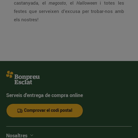
castanyada, el
magosto
, el
Halloween
i totes les
festes que serveixen d’excusa per trobar-nos amb
els nostres!
Serveis d'entrega de compra online
Comprovar el codi postal
Nosaltres