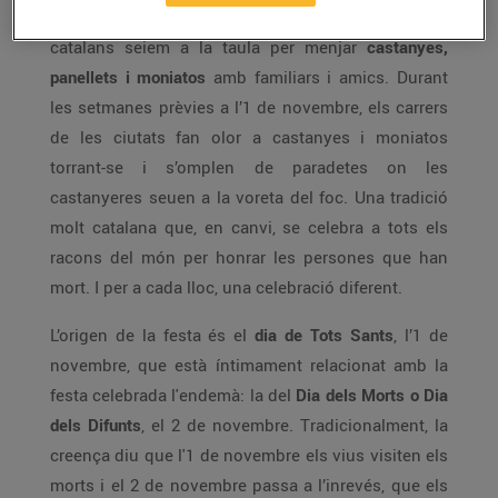
La nit abans de Tots Sants, el 31 d’octubre, els
catalans seiem a la taula per menjar
castanyes,
panellets i moniatos
amb familiars i amics. Durant
les setmanes prèvies a l’1 de novembre, els carrers
de les ciutats fan olor a castanyes i moniatos
torrant-se i s’omplen de paradetes on les
castanyeres seuen a la voreta del foc. Una tradició
molt catalana que, en canvi, se celebra a tots els
racons del món per honrar les persones que han
mort. I per a cada lloc, una celebració diferent.
L’origen de la festa és el
dia de Tots Sants
, l’1 de
novembre, que està íntimament relacionat amb la
festa celebrada l'endemà: la del
Dia dels Morts o Dia
dels Difunts
, el 2 de novembre. Tradicionalment, la
creença diu que l'1 de novembre els vius visiten els
morts i el 2 de novembre passa a l’inrevés, que els