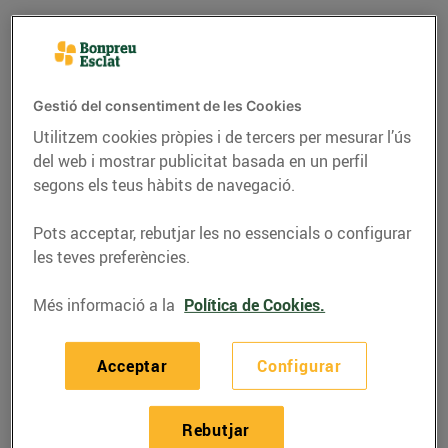
Gestió del consentiment de les Cookies
Utilitzem cookies pròpies i de tercers per mesurar l’ús
del web i mostrar publicitat basada en un perfil
segons els teus hàbits de navegació.
Pots acceptar, rebutjar les no essencials o configurar
les teves preferències.
GASTRONOMIA I TRADICIONS
Més informació a la
Política de Cookies.
La castanyada, una
festa tradicional
Acceptar
Configurar
28/d’octubre/2015
Rebutjar