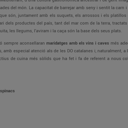
des del món. La capacitat de barrejar amb seny i sentit la carn i 
 que són, juntament amb els suquets, els arrossos i els platillos
ari dels productes del país, tant del mar com de la terra, tractat
fruita, les llegums, l’aviram i la caça són la base dels seus plats.
ació sempre aconsellaran
maridatges amb els vins i caves
més adeq
 amb especial atenció als de les DO catalanes i, naturalment, a
tius de cuina més sòlids que ha fet i fa de referent a nous co
espinacs