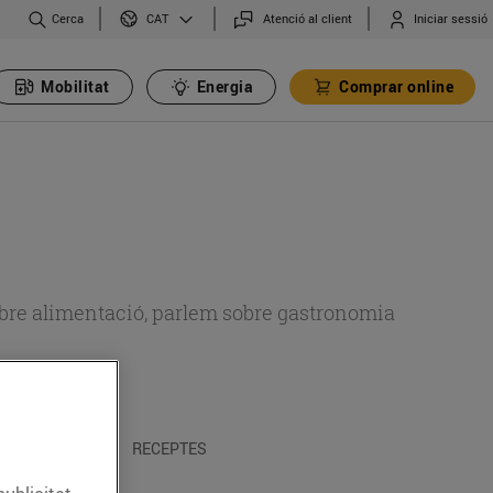
Cerca
Atenció al client
Iniciar sessió
CAT
Mobilitat
Energia
Comprar online
 sobre alimentació, parlem sobre gastronomia
 I TRADICIONS
RECEPTES