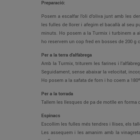
Preparació:
Posem a escalfar l’oli d’oliva junt amb les dent
les fulles de llorer i afegim el bacallà al seu
minuts. Ho posem a la Turmix i turbinem a al
ho reservem un cop fred en bosses de 200 g 
Per a la terra d’alfàbrega
Amb la Turmix, triturem les farines i l’alfàbr
Seguidament, sense abaixar la velocitat, inco
Ho posem a la safata de forn i ho coem a 180º
Per a la torrada
Tallem les llesques de pa de motlle en forma 
Espinacs
Escollim les fulles més tendres i llises, els ta
Les assequem i les amanim amb la vinagreta 