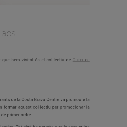
nacs
r que hem visitat és el col·lectiu de
Cuina de
urants de la Costa Brava Centre va promoure la
n formar aquest col·lectiu per promocionar la
 de primer ordre.
inativa. Tot això ha permès que la seva cuina