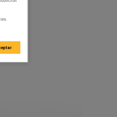
publicitat
ies.
ceptar