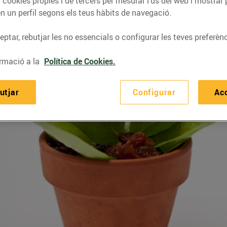
 cookies pròpies i de tercers per mesurar l’ús del web i mostrar 
n un perfil segons els teus hàbits de navegació.
ptar, rebutjar les no essencials o configurar les teves preferènc
rmació a la
Política de Cookies.
utjar
Configurar
Ac