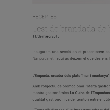
RECEPTES
Test de brandada de 
11/de març/2016
Inaugurem una secció on et presentarem c
l’Empordanet
i aquí us deixem el que des ens h
L’Empordà: creador dels plats “mar i muntanya”
Amb l’objectiu de promocionar l’oferta gastro
mostra gastronòmica
La Cuina de l’Empordan
qualitat gastronòmica del territori entre el p
L’Empordà disposa d’un important rebost del 