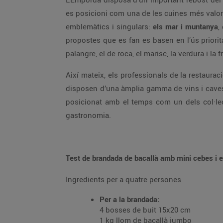
es posicioni com una de les cuines més valora
emblemàtics i singulars:
els mar i muntanya
,
propostes que es fan es basen en l’ús priorit
palangre, el de roca, el marisc, la verdura i la 
Així mateix, els professionals de la restaur
disposen d’una àmplia gamma de vins i caves,
posicionat amb el temps com un dels col·lec
gastronomia.
Test de brandada de bacallà amb mini cebes i 
Ingredients per a quatre persones
Per a la brandada:
4 bosses de buit 15x20 cm
1 kg llom de bacallà jumbo