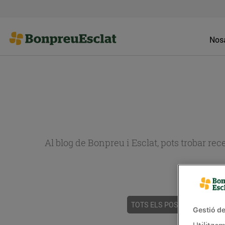
Nosa
Al blog de Bonpreu i Esclat, pots trobar re
TOTS ELS POSTS
ACTUALI
Gestió de