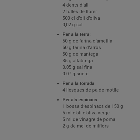
4 dents d’all
2 fulles de llorer
500 cl d’oli d’oliva
0,02 g sal
Per a la terra:
50 g de farina d’ametlla
50 g farina d’arròs
50 g de mantega
35 g alfàbrega
0.05 g sal fina
0.07 g sucre
Per a la torrada
4 llesques de pa de motlle
Per als espinacs
1 bossa d’espinacs de 150 g
5 ml d’oli d’oliva verge
5 ml de vinagre de poma
2 g de mel de milflors