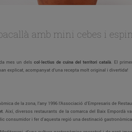
bacallà amb mini cebes i espi
ada mes un dels
col·lectius de cuina del territori català
. El prime
an explicat, acompanyat d’una recepta molt original i divertida!
nòmica de la zona, l’any 1996 l’Associació d'Empresaris de Resta
et
. Així, diversos restaurants de la comarca del Baix Empordà va
úblic consumidor i fer d'aquesta regió una destinació gastronòmica
Mediterrani, d’una cultura gastronòmica ancestral i de gent imag