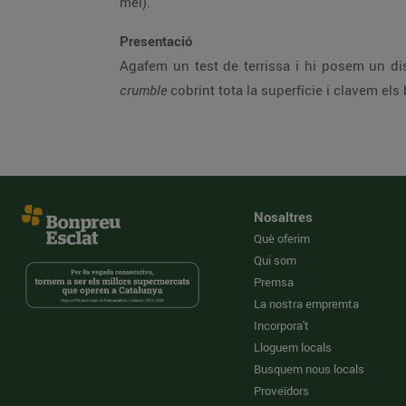
mel).
Presentació
Agafem un test de terrissa i hi posem un disc
crumble
cobrint tota la superfície i clavem els
Nosaltres
Què oferim
Qui som
Premsa
La nostra empremta
Incorpora't
Lloguem locals
Busquem nous locals
Proveïdors