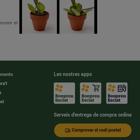
rporem el
Les nostres apps
iments
ra't
a
at
Serveis d'entrega de compra online
Comprovar el codi postal