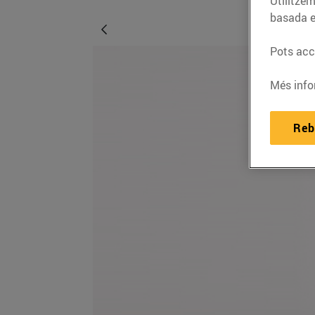
Utilitzem
basada e
Pots acce
Més info
Reb