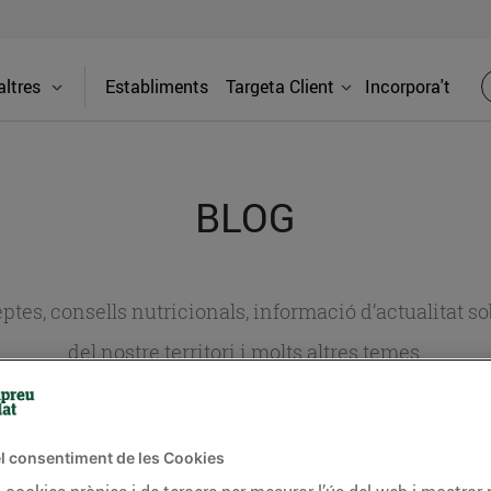
ltres
Establiments
Targeta Client
Incorpora't
BLOG
ceptes, consells nutricionals, informació d’actualitat
del nostre territori i molts altres temes.
TAT
CONSELLS I HÀBITS SALUDABLES
ENERGIA
GASTRONOMIA
l consentiment de les Cookies