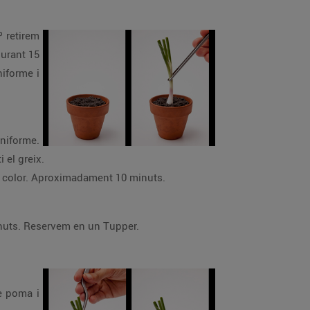
º retirem
durant 15
iforme i
uniforme.
 el greix.
di color. Aproximadament 10 minuts.
inuts. Reservem en un Tupper.
e poma i