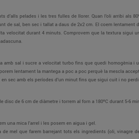
s d’alls pelades i les tres fulles de llorer. Quan l’oli arribi als 80
 punt de sal, ben sec i tallat a daus de 2x2 cm. El coem lentament 
ta velocitat durant 4 minuts. Comprovem que la textura sigui un
cadascuna.
ega amb sal i sucre a velocitat turbo fins que quedi homogènia i 
rporem lentament la mantega a poc a poc perquè la mescla accepti
 en sec amb els períodes d’un minut fins que sigui cuit i no per
de disc de 6 cm de diàmetre i torrem al forn a 180ºC durant 5-6 m
llem una mica l’arrel i les posem en aigua i gel.
de mel que farem barrejant tots els ingredients (oli, vinagre d