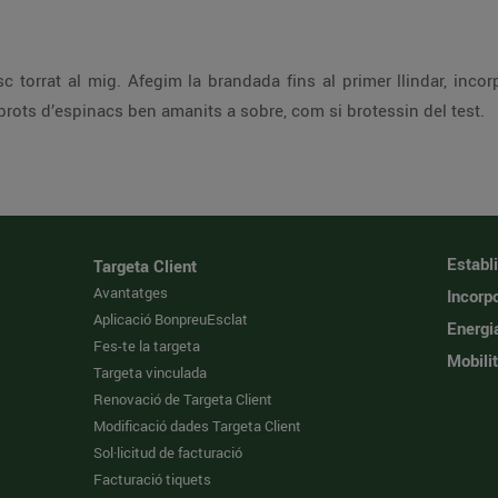
 torrat al mig. Afegim la brandada fins al primer llindar, inco
 brots d’espinacs ben amanits a sobre, com si brotessin del test.
Establ
Targeta Client
Avantatges
Incorpo
Aplicació BonpreuEsclat
Energi
Fes-te la targeta
Mobilit
Targeta vinculada
Renovació de Targeta Client
Modificació dades Targeta Client
Sol·licitud de facturació
Facturació tiquets