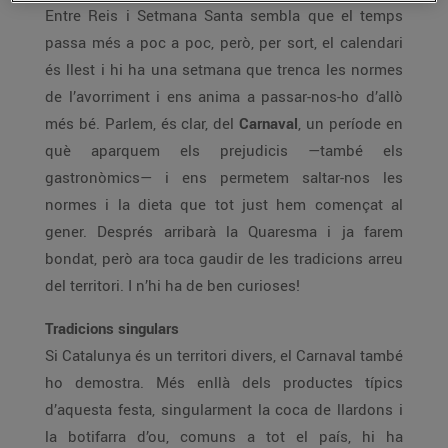
Entre Reis i Setmana Santa sembla que el temps
passa més a poc a poc, però, per sort, el calendari
és llest i hi ha una setmana que trenca les normes
de l’avorriment i ens anima a passar-nos-ho d’allò
més bé. Parlem, és clar, del
Carnaval
, un període en
què aparquem els prejudicis —també els
gastronòmics— i ens permetem saltar-nos les
normes i la dieta que tot just hem començat al
gener. Després arribarà la Quaresma i ja farem
bondat, però ara toca gaudir de les tradicions arreu
del territori. I n’hi ha de ben curioses!
Tradicions singulars
Si Catalunya és un territori divers, el Carnaval també
ho demostra. Més enllà dels productes típics
d’aquesta festa, singularment la coca de llardons i
la botifarra d’ou, comuns a tot el país, hi ha