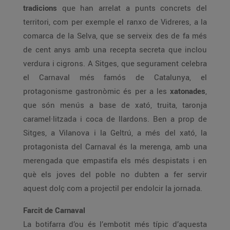
tradicions
que han arrelat a punts concrets del
territori, com per exemple el ranxo de Vidreres, a la
comarca de la Selva, que se serveix des de fa més
de cent anys amb una recepta secreta que inclou
verdura i cigrons. A Sitges, que segurament celebra
el Carnaval més famós de Catalunya, el
protagonisme gastronòmic és per a les
xatonades
,
que són menús a base de xató, truita, taronja
caramel·litzada i coca de llardons. Ben a prop de
Sitges, a Vilanova i la Geltrú, a més del xató, la
protagonista del Carnaval és la merenga, amb una
merengada que empastifa els més despistats i en
què els joves del poble no dubten a fer servir
aquest dolç com a projectil per endolcir la jornada.
Farcit de Carnaval
La botifarra d’ou és l’embotit més típic d’aquesta