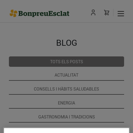
BLOG
TOTS ELS POSTS
ACTUALITAT
CONSELLS I HÀBITS SALUDABLES
ENERGIA
GASTRONOMIA I TRADICIONS
RECEPTES