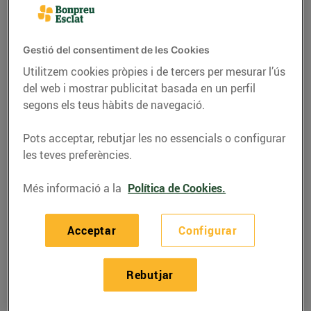
Gestió del consentiment de les Cookies
Utilitzem cookies pròpies i de tercers per mesurar l’ús
del web i mostrar publicitat basada en un perfil
segons els teus hàbits de navegació.
Pots acceptar, rebutjar les no essencials o configurar
les teves preferències.
Més informació a la
Política de Cookies.
GASTRONOMIA I TRADICIONS
La disbauxa abans de
Acceptar
Configurar
Quaresma
Rebutjar
02/de febrer/2016