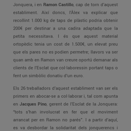
Jonquera, i en
Ramon Castillo
, cap de torn d’aquest
establiment. Així doncs, l’Àlex va explicar que
recollint 1.000 kg de taps de plàstic podria obtenir
200€ per destinar a una cadira adaptada que la
petita necessitava. I és que aquest material
ortopèdic tenia un cost de 1.500€, un elevat preu
que els pares no es podien permetre; llavors va ser
quan amb en Ramon van creure oportú demanar als
clients de l’Esclat que col·laboressin portant taps o
fent un simbòlic donatiu d’un euro.
Els 26 treballadors d’aquest establiment van ser els
primers en abocar-se a col·laborar i, tal com apunta
en
Jacques Pino
, gerent de l’Esclat de la Jonquera:
“tots s’han involucrat en fer que el moviment
arrancat per en Ramon no parés”. I a partir d’aquí,
es va desbordar la solidaritat dels jonquerencs i