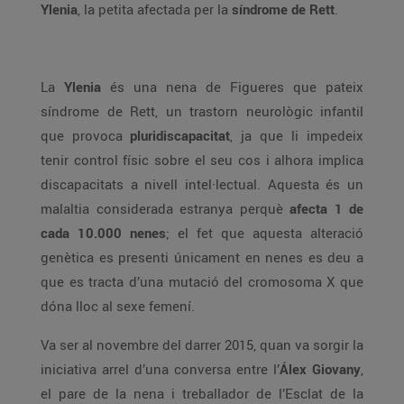
Ylenia
, la petita afectada per la
síndrome de Rett
.
La
Ylenia
és una nena de Figueres que pateix
síndrome de Rett, un trastorn neurològic infantil
que provoca
pluridiscapacitat
, ja que li impedeix
tenir control físic sobre el seu cos i alhora implica
discapacitats a nivell intel·lectual. Aquesta és un
malaltia considerada estranya perquè
afecta 1 de
cada 10.000 nenes
; el fet que aquesta alteració
genètica es presenti únicament en nenes es deu a
que es tracta d’una mutació del cromosoma X que
dóna lloc al sexe femení.
Va ser al novembre del darrer 2015, quan va sorgir la
iniciativa arrel d’una conversa entre l’
Álex Giovany
,
el pare de la nena i treballador de l’Esclat de la