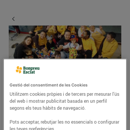
ACTUALITAT
Gestió del consentiment de les Cookies
Utilitzem cookies pròpies i de tercers per mesurar l’ús
La solidaritat mou
del web i mostrar publicitat basada en un perfil
muntanyes
segons els teus hàbits de navegació.
08/d’abril/2016
Pots acceptar, rebutjar les no essencials o configurar
les teves preferències.