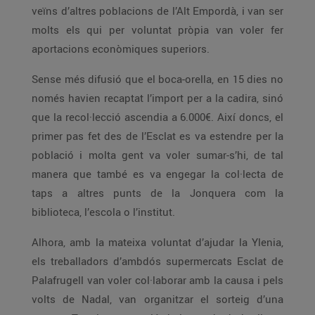
veïns d’altres poblacions de l’Alt Empordà, i van ser
molts els qui per voluntat pròpia van voler fer
aportacions econòmiques superiors.
Sense més difusió que el boca-orella, en 15 dies no
només havien recaptat l’import per a la cadira, sinó
que la recol·lecció ascendia a 6.000€. Així doncs, el
primer pas fet des de l’Esclat es va estendre per la
població i molta gent va voler sumar-s’hi, de tal
manera que també es va engegar la col·lecta de
taps a altres punts de la Jonquera com la
biblioteca, l’escola o l’institut.
Alhora, amb la mateixa voluntat d’ajudar la Ylenia,
els treballadors d’ambdós supermercats Esclat de
Palafrugell van voler col·laborar amb la causa i pels
volts de Nadal, van organitzar el sorteig d’una