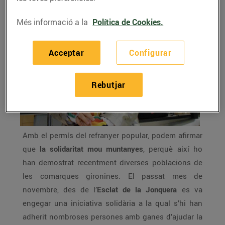
Més informació a la
Política de Cookies.
Acceptar
Configurar
Rebutjar
Amb el permís del refranyer popular, podem afirmar
que
la solidaritat mou muntanyes
, perquè així ho
han demostrat recentment diverses poblacions de
les comarques gironines. El passat mes de
novembre, des de l’
Esclat de la Jonquera
es va
engegar una iniciativa solidària a la qual s’hi han
adherit nombroses persones amb ganes d’ajudar la