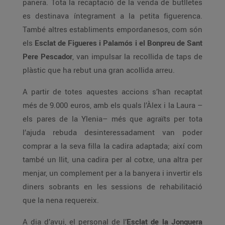
panera. Tota la recaptació de la venda de butlletes
es destinava íntegrament a la petita figuerenca.
També altres establiments empordanesos, com són
els
Esclat de Figueres i Palamós i el Bonpreu de Sant
Pere Pescador
, van impulsar la recollida de taps de
plàstic que ha rebut una gran acollida arreu.
A partir de totes aquestes accions s’han recaptat
més de 9.000 euros, amb els quals l’Àlex i la Laura –
els pares de la Ylenia– més que agraïts per tota
l’ajuda rebuda desinteressadament van poder
comprar a la seva filla la cadira adaptada; així com
també un llit, una cadira per al cotxe, una altra per
menjar, un complement per a la banyera i invertir els
diners sobrants en les sessions de rehabilitació
que la nena requereix.
A dia d’avui, el personal de l’
Esclat de la Jonquera