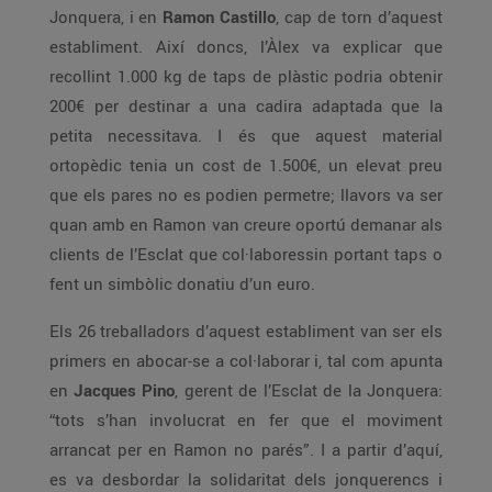
Jonquera, i en
Ramon Castillo
, cap de torn d’aquest
establiment. Així doncs, l’Àlex va explicar que
recollint 1.000 kg de taps de plàstic podria obtenir
200€ per destinar a una cadira adaptada que la
petita necessitava. I és que aquest material
ortopèdic tenia un cost de 1.500€, un elevat preu
que els pares no es podien permetre; llavors va ser
quan amb en Ramon van creure oportú demanar als
clients de l’Esclat que col·laboressin portant taps o
fent un simbòlic donatiu d’un euro.
Els 26 treballadors d’aquest establiment van ser els
primers en abocar-se a col·laborar i, tal com apunta
en
Jacques Pino
, gerent de l’Esclat de la Jonquera:
“tots s’han involucrat en fer que el moviment
arrancat per en Ramon no parés”. I a partir d’aquí,
es va desbordar la solidaritat dels jonquerencs i