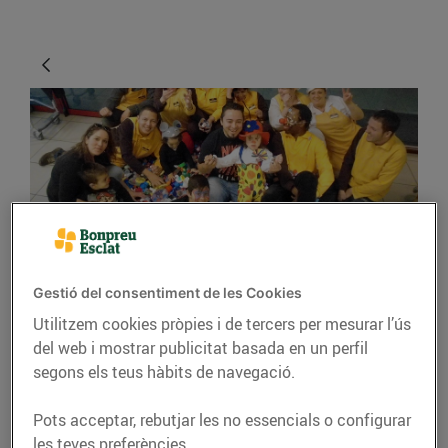
ACTUALITAT
Gestió del consentiment de les Cookies
Utilitzem cookies pròpies i de tercers per mesurar l’ús
La solidaritat mou
del web i mostrar publicitat basada en un perfil
muntanyes
segons els teus hàbits de navegació.
08/d’abril/2016
Pots acceptar, rebutjar les no essencials o configurar
les teves preferències.