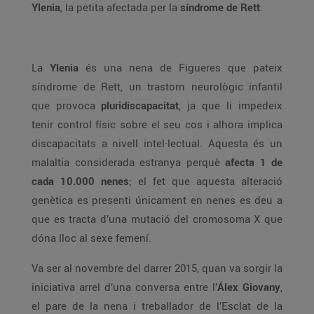
Ylenia
, la petita afectada per la
síndrome de Rett
.
La
Ylenia
és una nena de Figueres que pateix
síndrome de Rett, un trastorn neurològic infantil
que provoca
pluridiscapacitat
, ja que li impedeix
tenir control físic sobre el seu cos i alhora implica
discapacitats a nivell intel·lectual. Aquesta és un
malaltia considerada estranya perquè
afecta 1 de
cada 10.000 nenes
; el fet que aquesta alteració
genètica es presenti únicament en nenes es deu a
que es tracta d’una mutació del cromosoma X que
dóna lloc al sexe femení.
Va ser al novembre del darrer 2015, quan va sorgir la
iniciativa arrel d’una conversa entre l’
Álex Giovany
,
el pare de la nena i treballador de l’Esclat de la