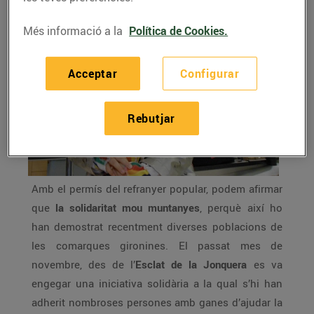
Més informació a la
Política de Cookies.
Acceptar
Configurar
Rebutjar
Amb el permís del refranyer popular, podem afirmar
que
la solidaritat mou muntanyes
, perquè així ho
han demostrat recentment diverses poblacions de
les comarques gironines. El passat mes de
novembre, des de l’
Esclat de la Jonquera
es va
engegar una iniciativa solidària a la qual s’hi han
adherit nombroses persones amb ganes d’ajudar la