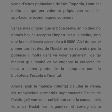
veïns d’altres poblacions de l’Alt Empordà, i van ser
molts els qui per voluntat pròpia van voler fer
aportacions econòmiques superiors.
Sense més difusió que el boca-orella, en 15 dies no
només havien recaptat l’import per a la cadira, sinó
que la recol·lecció ascendia a 6.000€. Així doncs, el
primer pas fet des de l’Esclat es va estendre per la
població i molta gent va voler sumar-s’hi, de tal
manera que també es va engegar la col·lecta de
taps a altres punts de la Jonquera com la
biblioteca, l’escola o l’institut.
Alhora, amb la mateixa voluntat d’ajudar la Ylenia,
els treballadors d’ambdós supermercats Esclat de
Palafrugell van voler col·laborar amb la causa i pels
volts de Nadal, van organitzar el sorteig d’una