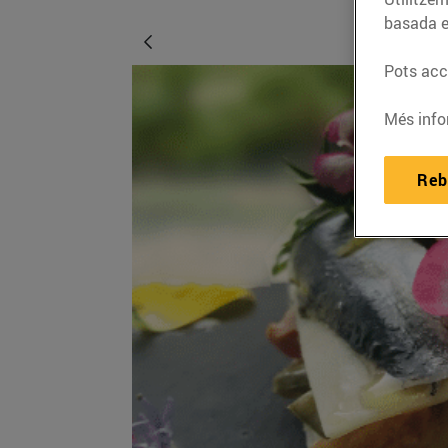
basada e
Pots acce
Més info
Reb