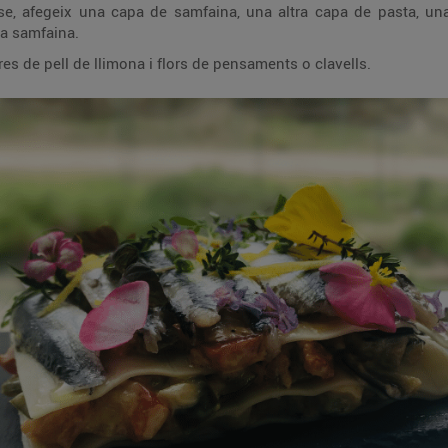
a altra capa de pasta, una de samfaina, una de pasta i de samfaina i,
la samfaina.
Decora amb cibulet picat, farigola, tires de pell de llimona i flors de pensaments o clavells.