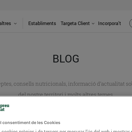
ltres
Establiments
Targeta Client
Incorpora't
BLOG
ceptes, consells nutricionals, informació d’actualitat
del nostre territori i molts altres temes.
TAT
CONSELLS I HÀBITS SALUDABLES
ENERGIA
GASTRONOMIA
l consentiment de les Cookies
 cookies pròpies i de tercers per mesurar l’ús del web i mostrar 