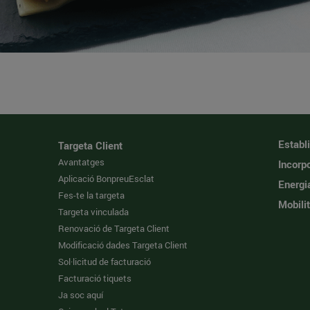
Establ
Targeta Client
Avantatges
Incorpo
Aplicació BonpreuEsclat
Energi
Fes-te la targeta
Mobilit
Targeta vinculada
Renovació de Targeta Client
Modificació dades Targeta Client
Sol·licitud de facturació
Facturació tiquets
Ja soc aquí