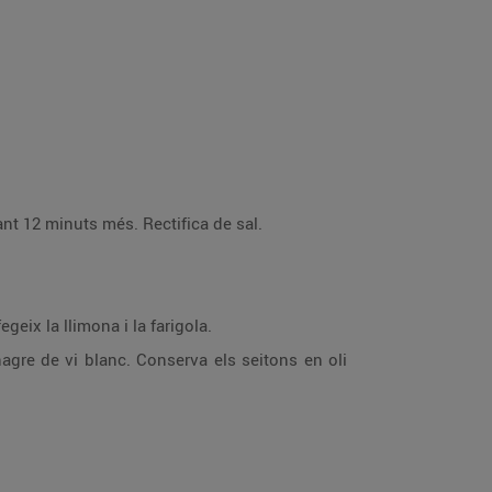
Fregeix l'albergínia a part. Afegeix l'albergínia i el tomàquet i cou-ho tot junt amb la fulla de llorer durant 12 minuts més. Rectifica de sal.
 que quedi ben lligat. Afegeix la llimona i la farigola.