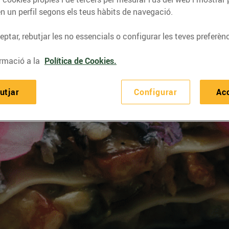
n un perfil segons els teus hàbits de navegació.
ptar, rebutjar les no essencials o configurar les teves preferènc
rmació a la
Política de Cookies.
utjar
Configurar
Ac