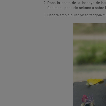
Posa la pasta de la lasanya de base, afegeix una capa de samfaina, un
finalment, posa els seitons a sobre 