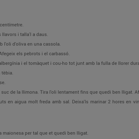
 centímetre.
llavors i talla'l a daus.
b l'oli d'oliva en una cassola.
Afegeix els pebrots i el carbassó.
 tèbia.
se.
Posa l'ou en un recipient i afegeix el suc de la llimona. Tira l'oli lentament fins
arinar 2 hores en vinagre de vi blanc. Conserva els seitons en oli
Barreja una part de la lasanya amb la maionesa per tal que et quedi ben lligat.