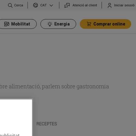
Cerca
Atenció al client
Iniciar sessió
CAT
Mobilitat
Energia
Comprar online
 sobre alimentació, parlem sobre gastronomia
 I TRADICIONS
RECEPTES
publicitat