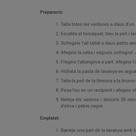
Preparació:
Talla totes les verdures a daus d'un
Escalda el tomàquet, treu la pell i les 
Sofregeix l'all tallat a daus petits am
Afegeix la ceba i segueix sofregint. 
Hidrata la pasta de lasanya en aigua
Talla la pell de la llimona a la brunoi
Neteja els seitons i deixa'ls 20 minuts en aigua molt freda amb sal. Deixa'ls m
d'oliva i pebre negre.
Emplatat: