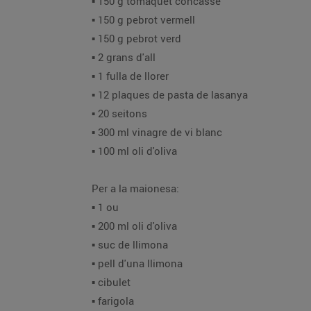
▪️ 150 g tomàquet concassé
▪️ 150 g pebrot vermell
▪️ 150 g pebrot verd
▪️ 2 grans d'all
▪️ 1 fulla de llorer
▪️ 12 plaques de pasta de lasanya
▪️ 20 seitons
▪️ 300 ml vinagre de vi blanc
▪️ 100 ml oli d'oliva
Per a la maionesa:
▪️ 1 ou
▪️ 200 ml oli d'oliva
▪️ suc de llimona
▪️ pell d'una llimona
▪️ cibulet
▪️ farigola