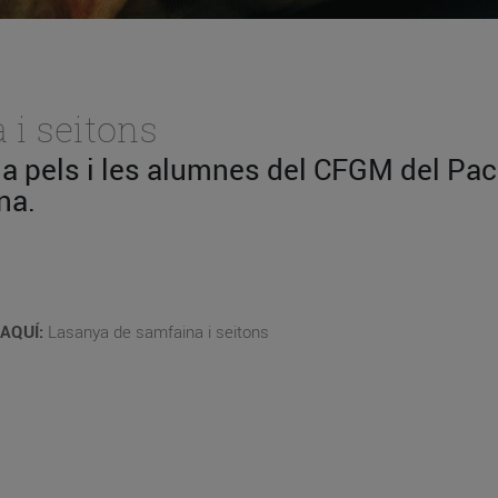
i seitons
da pels i les alumnes del CFGM del Pac
na.
AQUÍ:
Lasanya de samfaina i seitons