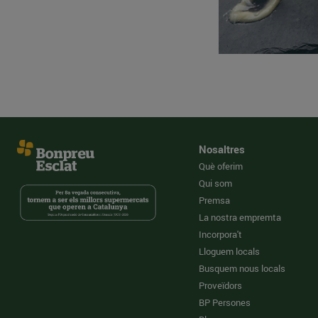
Nosaltres
Què oferim
Qui som
Premsa
La nostra empremta
Incorpora't
Lloguem locals
Busquem nous locals
Proveïdors
BP Persones