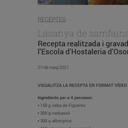
RECEPTES
Lasanya de samfaina 
Recepta realitzada i grava
l'Escola d'Hostaleria d'Oso
21/de maig/2021
VISUALITZA LA RECEPTA EN FORMAT VÍDEO 
Ingredients per a 4 persones:
▪️ 150 g ceba de Figueres
▪️ 300 g carbassó
▪️ 300 g albergínia