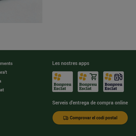
Les nostres apps
iments
ra't
a
at
Serveis d'entrega de compra online
Comprovar el codi postal