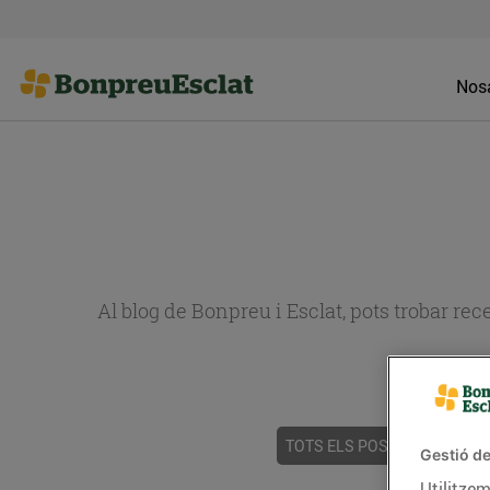
Nosa
Al blog de Bonpreu i Esclat, pots trobar re
TOTS ELS POSTS
ACTUALI
Gestió de
Utilitzem