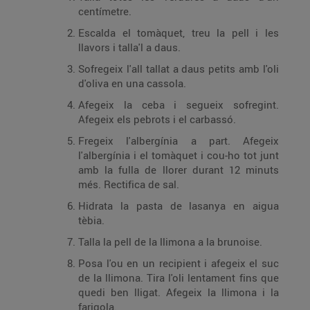
centímetre.
Escalda el tomàquet, treu la pell i les
llavors i talla'l a daus.
Sofregeix l'all tallat a daus petits amb l'oli
d'oliva en una cassola.
Afegeix la ceba i segueix sofregint.
Afegeix els pebrots i el carbassó.
Fregeix l'albergínia a part. Afegeix
l'albergínia i el tomàquet i cou-ho tot junt
amb la fulla de llorer durant 12 minuts
més. Rectifica de sal.
Hidrata la pasta de lasanya en aigua
tèbia.
Talla la pell de la llimona a la brunoise.
Posa l'ou en un recipient i afegeix el suc
de la llimona. Tira l'oli lentament fins que
quedi ben lligat. Afegeix la llimona i la
farigola.