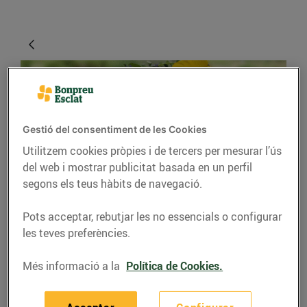
Gestió del consentiment de les Cookies
Utilitzem cookies pròpies i de tercers per mesurar l’ús
del web i mostrar publicitat basada en un perfil
segons els teus hàbits de navegació.
RECEPTES
Pots acceptar, rebutjar les no essencials o configurar
Lasanya de samfaina i
les teves preferències.
seitons
Més informació a la
Política de Cookies.
Recepta realitzada i gravada
pels i les alumnes del CFGM