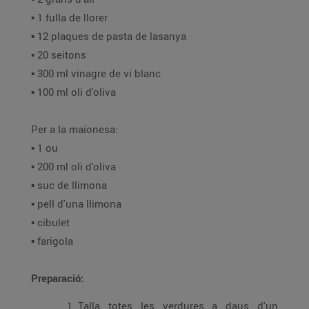
▪️ 1 fulla de llorer
▪️ 12 plaques de pasta de lasanya
▪️ 20 seitons
▪️ 300 ml vinagre de vi blanc
▪️ 100 ml oli d'oliva
Per a la maionesa:
▪️ 1 ou
▪️ 200 ml oli d'oliva
▪️ suc de llimona
▪️ pell d'una llimona
▪️ cibulet
▪️ farigola
Preparació:
Talla totes les verdures a daus d'un