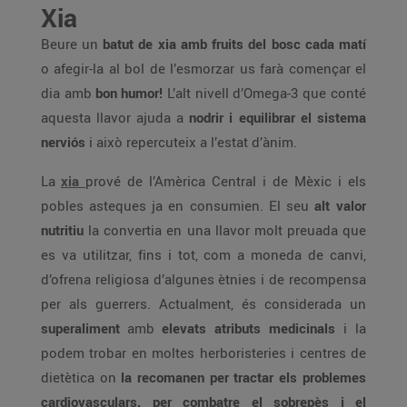
Xia
Beure un
batut de xia amb fruits del bosc cada matí
o afegir-la al bol de l’esmorzar us farà començar el
dia amb
bon humor!
L’alt nivell d’Omega-3 que conté
aquesta llavor ajuda a
nodrir i equilibrar el sistema
nerviós
i això repercuteix a l’estat d’ànim.
La
xia
prové de l’Amèrica Central i de Mèxic i els
pobles asteques ja en consumien. El seu
alt valor
nutritiu
la convertia en una llavor molt preuada que
es va utilitzar, fins i tot, com a moneda de canvi,
d’ofrena religiosa d’algunes ètnies i de recompensa
per als guerrers. Actualment, és considerada un
superaliment
amb
elevats atributs medicinals
i la
podem trobar en moltes herboristeries i centres de
dietètica on
la recomanen per tractar els problemes
cardiovasculars, per combatre el sobrepès i el