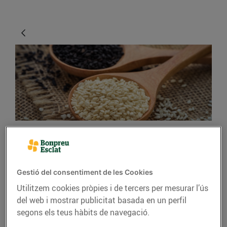
CONSELLS I HÀBITS SALUDABLES
Les llavors i els cereals,
Gestió del consentiment de les Cookies
la base d’una dieta sana
Utilitzem cookies pròpies i de tercers per mesurar l’ús
del web i mostrar publicitat basada en un perfil
05/d’abril/2019
segons els teus hàbits de navegació.