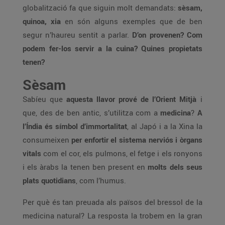
globalització fa que siguin molt demandats:
sèsam,
quinoa, xia
en són alguns exemples que de ben
segur n’haureu sentit a parlar.
D’on provenen? Com
podem fer-los servir a la cuina? Quines propietats
tenen?
Sèsam
Sabíeu que
aquesta llavor prové de l’Orient Mitjà
i
que, des de ben antic, s’utilitza com a
medicina
?
A
l’Índia és símbol d’immortalitat
, al Japó i a la Xina la
consumeixen
per enfortir el sistema nerviós i òrgans
vitals
com el cor, els pulmons, el fetge i els ronyons
i els àrabs la tenen ben present en
molts dels seus
plats quotidians
, com l’humus.
Per què és tan preuada als països del bressol de la
medicina natural? La resposta la trobem en la gran