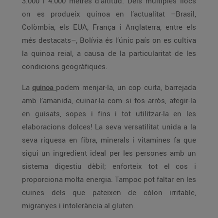
3.000 i 4.000 metres d’altitud. Dels múltiples llocs
on es produeix quinoa en l’actualitat –Brasil,
Colòmbia, els EUA, França i Anglaterra, entre els
més destacats–, Bolívia és l’únic país on es cultiva
la quinoa reial, a causa de la particularitat de les
condicions geogràfiques.
La
quinoa
podem menjar-la, un cop cuita, barrejada
amb l’amanida, cuinar-la com si fos arròs, afegir-la
en guisats, sopes i fins i tot utilitzar-la en les
elaboracions dolces! La seva versatilitat unida a la
seva riquesa en fibra, minerals i vitamines fa que
sigui un ingredient ideal per les persones amb un
sistema digestiu dèbil; enforteix tot el cos i
proporciona molta energia. Tampoc pot faltar en les
cuines dels que pateixen de còlon irritable,
migranyes i intolerància al gluten.