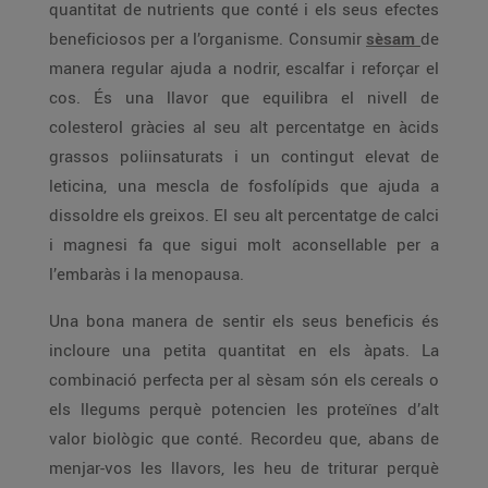
quantitat de nutrients que conté i els seus efectes
beneficiosos per a l’organisme. Consumir
sèsam
de
manera regular ajuda a nodrir, escalfar i reforçar el
cos. És una llavor que equilibra el nivell de
colesterol gràcies al seu alt percentatge en àcids
grassos poliinsaturats i un contingut elevat de
leticina, una mescla de fosfolípids que ajuda a
dissoldre els greixos. El seu alt percentatge de calci
i magnesi fa que sigui molt aconsellable per a
l’embaràs i la menopausa.
Una bona manera de sentir els seus beneficis és
incloure una petita quantitat en els àpats. La
combinació perfecta per al sèsam són els cereals o
els llegums perquè potencien les proteïnes d’alt
valor biològic que conté. Recordeu que, abans de
menjar-vos les llavors, les heu de triturar perquè