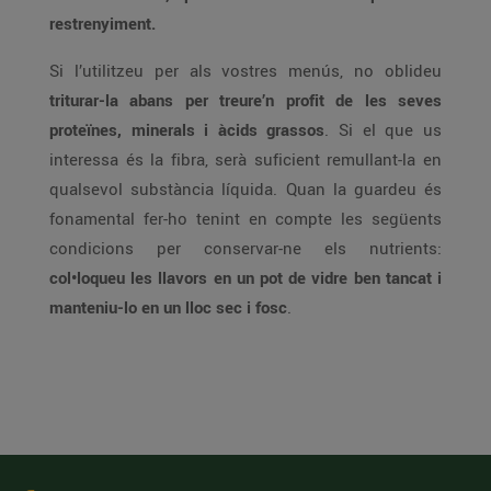
restrenyiment.
Si l’utilitzeu per als vostres menús, no oblideu
triturar-la abans per treure’n profit de les seves
proteïnes, minerals i àcids grassos
. Si el que us
interessa és la fibra, serà suficient remullant-la en
qualsevol substància líquida. Quan la guardeu és
fonamental fer-ho tenint en compte les següents
condicions per conservar-ne els nutrients:
col•loqueu les llavors en un pot de vidre ben tancat i
manteniu-lo en un lloc sec i fosc
.