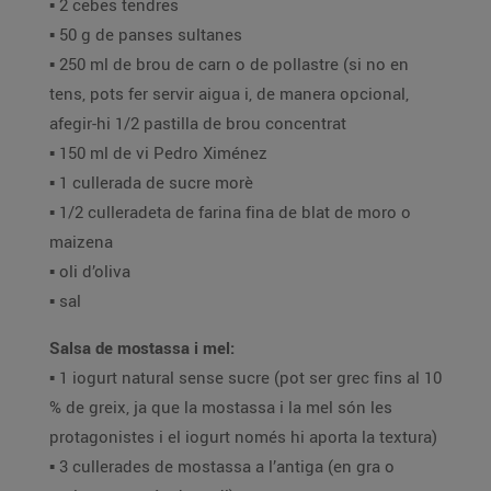
▪️ 2 cebes tendres
▪️ 50 g de panses sultanes
▪️ 250 ml de brou de carn o de pollastre (si no en
tens, pots fer servir aigua i, de manera opcional,
afegir-hi 1/2 pastilla de brou concentrat
▪️ 150 ml de vi Pedro Ximénez
▪️ 1 cullerada de sucre morè
▪️ 1/2 culleradeta de farina fina de blat de moro o
maizena
▪️ oli d’oliva
▪️ sal
Salsa de mostassa i mel:
▪️ 1 iogurt natural sense sucre (pot ser grec fins al 10
% de greix, ja que la mostassa i la mel són les
protagonistes i el iogurt només hi aporta la textura)
▪️ 3 cullerades de mostassa a l’antiga (en gra o