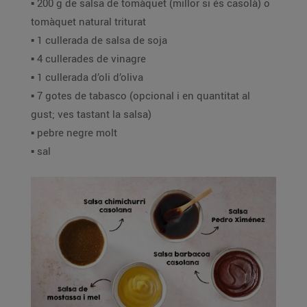
▪️ 200 g de salsa de tomàquet (millor si és casolà) o
tomàquet natural triturat
▪️ 1 cullerada de salsa de soja
▪️ 4 cullerades de vinagre
▪️ 1 cullerada d’oli d’oliva
▪️ 7 gotes de tabasco (opcional i en quantitat al
gust; ves tastant la salsa)
▪️ pebre negre molt
▪️ sal