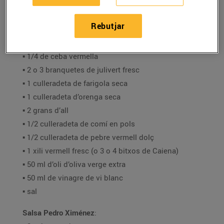
Et proposem quatre salses delicioses que seran el
complement ideal per a la teva graellada!
Rebutjar
Salsa
chimichurri
casolana
:
▪️ 1/4 de ceba vermella
▪️ 2 o 3 branquetes de julivert fresc
▪️ 1 culleradeta de farigola seca
▪️ 1 culleradeta d’orenga seca
▪️ 2 grans d’all
▪️ 1/2 culleradeta de comí en pols
▪️ 1/2 culleradeta de pebre vermell dolç
▪️ 1 xili vermell fresc (o 3 o 4 bitxos de Caiena)
▪️ 50 ml d’oli d’oliva verge extra
▪️ 50 ml de vinagre de vi blanc
▪️ sal
Salsa Pedro Ximénez
: