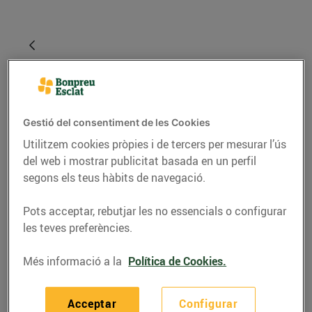
Gestió del consentiment de les Cookies
Utilitzem cookies pròpies i de tercers per mesurar l’ús
del web i mostrar publicitat basada en un perfil
segons els teus hàbits de navegació.
RECEPTES
Pots acceptar, rebutjar les no essencials o configurar
Les millors salses per a
les teves preferències.
la teva graellada
Més informació a la
Política de Cookies.
26/de maig/2021
Acceptar
Configurar