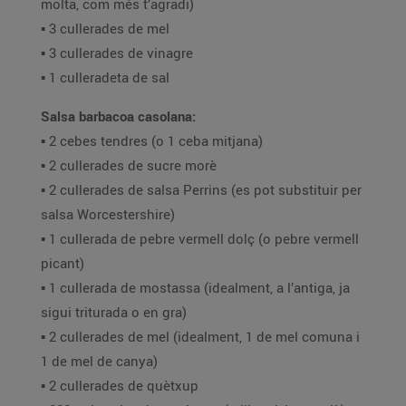
molta, com més t’agradi)
▪️ 3 cullerades de mel
▪️ 3 cullerades de vinagre
▪️ 1 culleradeta de sal
Salsa barbacoa casolana:
▪️ 2 cebes tendres (o 1 ceba mitjana)
▪️ 2 cullerades de sucre morè
▪️ 2 cullerades de salsa Perrins (es pot substituir per
salsa Worcestershire)
▪️ 1 cullerada de pebre vermell dolç (o pebre vermell
picant)
▪️ 1 cullerada de mostassa (idealment, a l’antiga, ja
sigui triturada o en gra)
▪️ 2 cullerades de mel (idealment, 1 de mel comuna i
1 de mel de canya)
▪️ 2 cullerades de quètxup